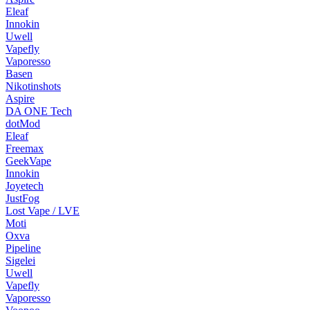
Eleaf
Innokin
Uwell
Vapefly
Vaporesso
Basen
Nikotinshots
Aspire
DA ONE Tech
dotMod
Eleaf
Freemax
GeekVape
Innokin
Joyetech
JustFog
Lost Vape / LVE
Moti
Oxva
Pipeline
Sigelei
Uwell
Vapefly
Vaporesso