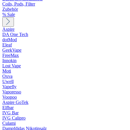
Coils, Pods, Filter
Zubehör
% Sale
Aspire
DA One Tech
dotMod
Eleaf
GeekVape
FreeMax
Innokin
Lost Vape
Moti
Oxva
Uwell
Vapefly
Vaporesso
Voopoo
Aspire GoTek
Elfbar
IVG Bar
IVG Calipro
Culami
Dampfdidas Nikotinsalz