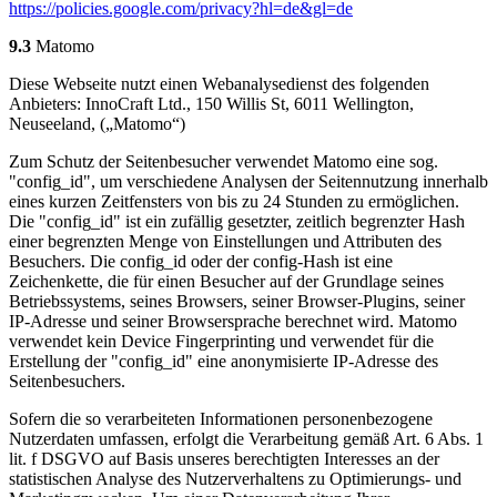
https://policies.google.com/privacy?hl=de&gl=de
9.3
Matomo
Diese Webseite nutzt einen Webanalysedienst des folgenden
Anbieters: InnoCraft Ltd., 150 Willis St, 6011 Wellington,
Neuseeland, („Matomo“)
Zum Schutz der Seitenbesucher verwendet Matomo eine sog.
"config_id", um verschiedene Analysen der Seitennutzung innerhalb
eines kurzen Zeitfensters von bis zu 24 Stunden zu ermöglichen.
Die "config_id" ist ein zufällig gesetzter, zeitlich begrenzter Hash
einer begrenzten Menge von Einstellungen und Attributen des
Besuchers. Die config_id oder der config-Hash ist eine
Zeichenkette, die für einen Besucher auf der Grundlage seines
Betriebssystems, seines Browsers, seiner Browser-Plugins, seiner
IP-Adresse und seiner Browsersprache berechnet wird. Matomo
verwendet kein Device Fingerprinting und verwendet für die
Erstellung der "config_id" eine anonymisierte IP-Adresse des
Seitenbesuchers.
Sofern die so verarbeiteten Informationen personenbezogene
Nutzerdaten umfassen, erfolgt die Verarbeitung gemäß Art. 6 Abs. 1
lit. f DSGVO auf Basis unseres berechtigten Interesses an der
statistischen Analyse des Nutzerverhaltens zu Optimierungs- und