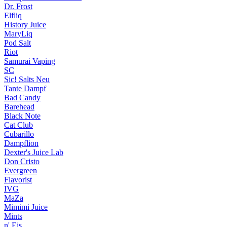
Dr. Frost
Elfliq
History Juice
MaryLiq
Pod Salt
Riot
Samurai Vaping
SC
Sic! Salts
Neu
Tante Dampf
Bad Candy
Barehead
Black Note
Cat Club
Cubarillo
Dampflion
Dexter's Juice Lab
Don Cristo
Evergreen
Flavorist
IVG
MaZa
Mimimi Juice
Mints
n' Eis