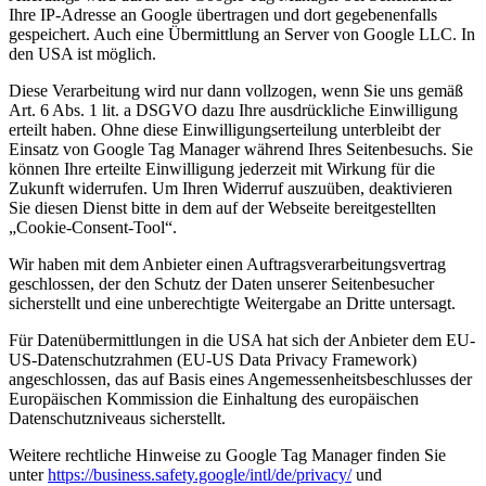
Ihre IP-Adresse an Google übertragen und dort gegebenenfalls
gespeichert. Auch eine Übermittlung an Server von Google LLC. In
den USA ist möglich.
Diese Verarbeitung wird nur dann vollzogen, wenn Sie uns gemäß
Art. 6 Abs. 1 lit. a DSGVO dazu Ihre ausdrückliche Einwilligung
erteilt haben. Ohne diese Einwilligungserteilung unterbleibt der
Einsatz von Google Tag Manager während Ihres Seitenbesuchs. Sie
können Ihre erteilte Einwilligung jederzeit mit Wirkung für die
Zukunft widerrufen. Um Ihren Widerruf auszuüben, deaktivieren
Sie diesen Dienst bitte in dem auf der Webseite bereitgestellten
„Cookie-Consent-Tool“.
Wir haben mit dem Anbieter einen Auftragsverarbeitungsvertrag
geschlossen, der den Schutz der Daten unserer Seitenbesucher
sicherstellt und eine unberechtigte Weitergabe an Dritte untersagt.
Für Datenübermittlungen in die USA hat sich der Anbieter dem EU-
US-Datenschutzrahmen (EU-US Data Privacy Framework)
angeschlossen, das auf Basis eines Angemessenheitsbeschlusses der
Europäischen Kommission die Einhaltung des europäischen
Datenschutzniveaus sicherstellt.
Weitere rechtliche Hinweise zu Google Tag Manager finden Sie
unter
https://business.safety.google/intl/de/privacy/
und