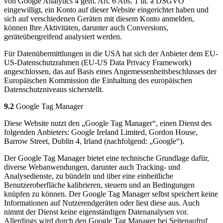
von Google Analytics 4 gem. Art. 6 Abs. 1 lit. a DSGVO
eingewilligt, ein Konto auf dieser Website eingerichtet haben und
sich auf verschiedenen Geräten mit diesem Konto anmelden,
können Ihre Aktivitäten, darunter auch Conversions,
geräteübergreifend analysiert werden.
Für Datenübermittlungen in die USA hat sich der Anbieter dem EU-
US-Datenschutzrahmen (EU-US Data Privacy Framework)
angeschlossen, das auf Basis eines Angemessenheitsbeschlusses der
Europäischen Kommission die Einhaltung des europäischen
Datenschutzniveaus sicherstellt.
9.2
Google Tag Manager
Diese Website nutzt den „Google Tag Manager“, einen Dienst des
folgenden Anbieters: Google Ireland Limited, Gordon House,
Barrow Street, Dublin 4, Irland (nachfolgend: „Google“).
Der Google Tag Manager bietet eine technische Grundlage dafür,
diverse Webanwendungen, darunter auch Tracking- und
Analysedienste, zu bündeln und über eine einheitliche
Benutzeroberfläche kalibrieren, steuern und an Bedingungen
knüpfen zu können. Der Google Tag Manager selbst speichert keine
Informationen auf Nutzerendgeräten oder liest diese aus. Auch
nimmt der Dienst keine eigenständigen Datenanalysen vor.
Allerdings wird durch den Google Tag Manager bei Seitenaufruf