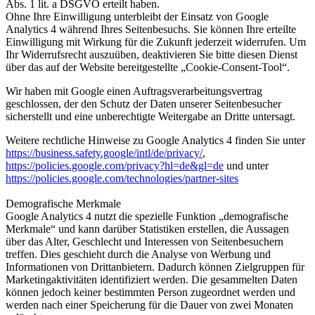
Abs. 1 lit. a DSGVO erteilt haben.
Ohne Ihre Einwilligung unterbleibt der Einsatz von Google
Analytics 4 während Ihres Seitenbesuchs. Sie können Ihre erteilte
Einwilligung mit Wirkung für die Zukunft jederzeit widerrufen. Um
Ihr Widerrufsrecht auszuüben, deaktivieren Sie bitte diesen Dienst
über das auf der Website bereitgestellte „Cookie-Consent-Tool“.
Wir haben mit Google einen Auftragsverarbeitungsvertrag
geschlossen, der den Schutz der Daten unserer Seitenbesucher
sicherstellt und eine unberechtigte Weitergabe an Dritte untersagt.
Weitere rechtliche Hinweise zu Google Analytics 4 finden Sie unter
https://business.safety.google/intl/de/privacy/
,
https://policies.google.com/privacy?hl=de&gl=de
und unter
https://policies.google.com/technologies/partner-sites
Demografische Merkmale
Google Analytics 4 nutzt die spezielle Funktion „demografische
Merkmale“ und kann darüber Statistiken erstellen, die Aussagen
über das Alter, Geschlecht und Interessen von Seitenbesuchern
treffen. Dies geschieht durch die Analyse von Werbung und
Informationen von Drittanbietern. Dadurch können Zielgruppen für
Marketingaktivitäten identifiziert werden. Die gesammelten Daten
können jedoch keiner bestimmten Person zugeordnet werden und
werden nach einer Speicherung für die Dauer von zwei Monaten