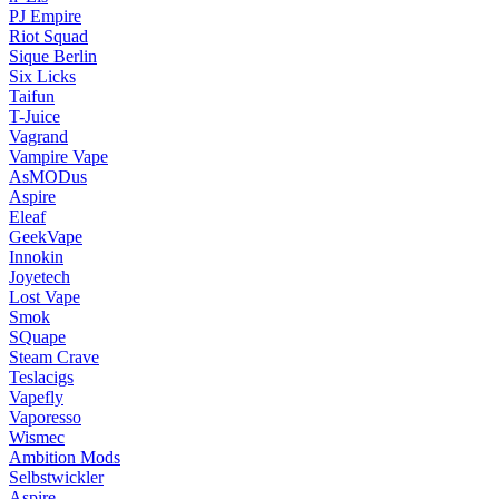
PJ Empire
Riot Squad
Sique Berlin
Six Licks
Taifun
T-Juice
Vagrand
Vampire Vape
AsMODus
Aspire
Eleaf
GeekVape
Innokin
Joyetech
Lost Vape
Smok
SQuape
Steam Crave
Teslacigs
Vapefly
Vaporesso
Wismec
Ambition Mods
Selbstwickler
Aspire