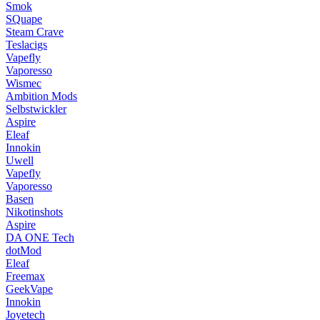
Smok
SQuape
Steam Crave
Teslacigs
Vapefly
Vaporesso
Wismec
Ambition Mods
Selbstwickler
Aspire
Eleaf
Innokin
Uwell
Vapefly
Vaporesso
Basen
Nikotinshots
Aspire
DA ONE Tech
dotMod
Eleaf
Freemax
GeekVape
Innokin
Joyetech