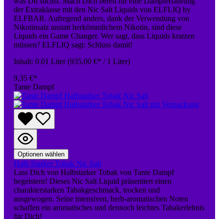
was Du suchst. Mach Dich bereit für eine Dampferfahrung
der Extraklasse mit den Nic Salt Liquids von ELFLIQ by
ELFBAR. Aufregend anders, dank der Verwendung von
Nikotinsalz anstatt herkömmlichem Nikotin, sind diese
Liquids ein Game Changer. Wer sagt, dass Liquids kratzen
müssen? ELFLIQ sagt: Schluss damit!
Inhalt:
0.01 Liter
(935,00 €* / 1 Liter)
9,35 €*
Tante Dampf
Optionen wählen
Halb Starker Tobak Nic Salt
Lass Dich von Halbstarker Tobak von Tante Dampf
begeistern! Dieses Nic Salt Liquid präsentiert einen
charakterstarken Tabakgeschmack, trocken und
ausgewogen. Seine intensiven, herb-aromatischen Noten
schaffen ein aromatisches und dennoch leichtes Tabakerlebnis
für Dich!