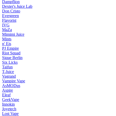
Dampflion
Dexter's Juice Lab
Don Cristo
Evergreen
Flavorist
IVG
MaZa
Mimimi Juice
Mints
n' Eis
PJ Empire
Riot Squad
Sique Berlin
Six Licks
Taifun
T-Juice
Vagrand
Vampire Vape
AsMODus
Aspire
Eleaf
GeekVape
Innokin
Joyetech
Lost Vape