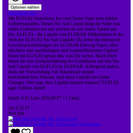
Optionen wählen
Strawberry Ice
Mit ELFLIQ Strawberry Ice wird Deine Vape zum kühlen
Erdbeerparadies. Dieses Nic Salt Liquid fängt die Süße von
reifen Erdbeeren ein und serviert sie auf einem Tablett aus
Eis. ELFLIQ - die Liquids von ELFBAR Willkommen in der
Welt der ELFLIQ Nic Salt Liquids! Du liebst die intensiven
Geschmacksrichtungen der ELFBAR Einweg-Vapes, aber
möchtest eine nachhaltigere und kosteneffizientere Option?
Dann hat ELFLIQ genau das, was Du suchst. Mach Dich
bereit für eine Dampferfahrung der Extraklasse mit den Nic
Salt Liquids von ELFLIQ by ELFBAR. Aufregend anders,
dank der Verwendung von Nikotinsalz anstatt
herkömmlichem Nikotin, sind diese Liquids ein Game
Changer. Wer sagt, dass Liquids kratzen müssen? ELFLIQ
sagt: Schluss damit!
Inhalt:
0.01 Liter
(935,00 €* / 1 Liter)
Ab
9,35 €*
Pod Salt