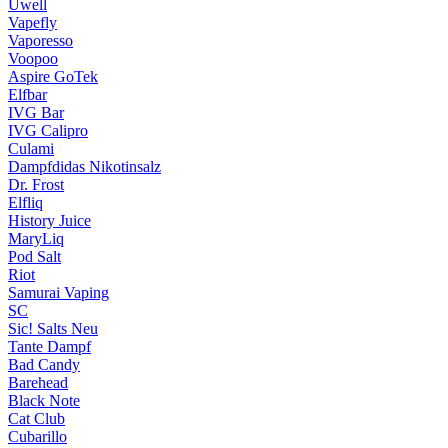
Uwell
Vapefly
Vaporesso
Voopoo
Aspire GoTek
Elfbar
IVG Bar
IVG Calipro
Culami
Dampfdidas Nikotinsalz
Dr. Frost
Elfliq
History Juice
MaryLiq
Pod Salt
Riot
Samurai Vaping
SC
Sic! Salts
Neu
Tante Dampf
Bad Candy
Barehead
Black Note
Cat Club
Cubarillo