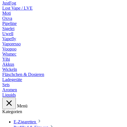
JustFog
Lost Vape / LVE
Moti
Oxva
Pipeline
Sigelei
Uwell
Vapefly
Vaporesso
Voopoo
Wismec
Yihi
Akkus
Wickeln
Fläschchen & Dosieren
Ladegeräte
Sets
Aromen
Liquids
Menü
Kategorien
E-Zigaretten