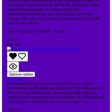
bereit für eine Dampferfahrung der Extraklasse mit den Nic
Salt Liquids von ELFLIQ by ELFBAR. Aufregend anders,
dank der Verwendung von Nikotinsalz anstatt
herkömmlichem Nikotin, sind diese Liquids ein Game
Changer. Wer sagt, dass Liquids kratzen müssen? ELFLIQ
sagt: Schluss damit!
Inhalt:
0.01 Liter
(935,00 €* / 1 Liter)
9,35 €*
Pod Salt
Optionen wählen
Pink Haze
Pod Salts Pink Haze aus der Fusion-Serie, eine kreative
Kooperation von Pod Salt und Doozy, ist Dein Ticket in eine
Welt voller Geschmack. Das Aroma prickelnder Zitrone
vermischt sich harmonisch mit einer Palette aus Zitrusfrüchten
und Himbeere, abgerundet durch eine würzige Note.
10,50 €*