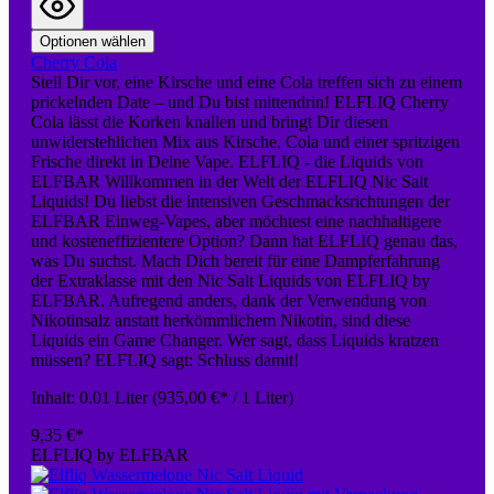
Optionen wählen
Cherry Cola
Stell Dir vor, eine Kirsche und eine Cola treffen sich zu einem
prickelnden Date – und Du bist mittendrin! ELFLIQ Cherry
Cola lässt die Korken knallen und bringt Dir diesen
unwiderstehlichen Mix aus Kirsche, Cola und einer spritzigen
Frische direkt in Deine Vape. ELFLIQ - die Liquids von
ELFBAR Willkommen in der Welt der ELFLIQ Nic Salt
Liquids! Du liebst die intensiven Geschmacksrichtungen der
ELFBAR Einweg-Vapes, aber möchtest eine nachhaltigere
und kosteneffizientere Option? Dann hat ELFLIQ genau das,
was Du suchst. Mach Dich bereit für eine Dampferfahrung
der Extraklasse mit den Nic Salt Liquids von ELFLIQ by
ELFBAR. Aufregend anders, dank der Verwendung von
Nikotinsalz anstatt herkömmlichem Nikotin, sind diese
Liquids ein Game Changer. Wer sagt, dass Liquids kratzen
müssen? ELFLIQ sagt: Schluss damit!
Inhalt:
0.01 Liter
(935,00 €* / 1 Liter)
9,35 €*
ELFLIQ by ELFBAR