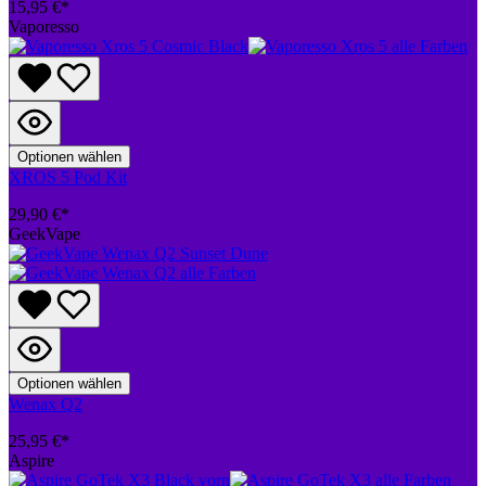
15,95 €*
Vaporesso
Optionen wählen
XROS 5 Pod Kit
29,90 €*
GeekVape
Optionen wählen
Wenax Q2
25,95 €*
Aspire