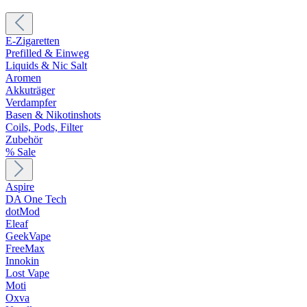
E-Zigaretten
Prefilled & Einweg
Liquids & Nic Salt
Aromen
Akkuträger
Verdampfer
Basen & Nikotinshots
Coils, Pods, Filter
Zubehör
% Sale
Aspire
DA One Tech
dotMod
Eleaf
GeekVape
FreeMax
Innokin
Lost Vape
Moti
Oxva