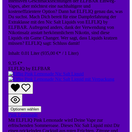
intensiven Geschmacksrichtungen der ELFBAR Einweg-
Vapes, aber möchtest eine nachhaltigere und
kosteneffizientere Option? Dann hat ELFLIQ genau das, was
Du suchst. Mach Dich bereit für eine Dampferfahrung der
Extraklasse mit den Nic Salt Liquids von ELFLIQ by
ELFBAR. Aufregend anders, dank der Verwendung von
Nikotinsalz anstatt herkömmlichem Nikotin, sind diese
Liquids ein Game Changer. Wer sagt, dass Liquids kratzen
müssen? ELFLIQ sagt: Schluss damit!
Inhalt:
0.01 Liter
(935,00 €* / 1 Liter)
9,35 €*
ELFLIQ by ELFBAR
Optionen wählen
Pink Lemonade
Mit ELFLIQ Pink Lemonade wird Deine Vape zur
erfrischenden Sommeroase. Dieses Nic Salt Liquid mixt Dir
einen prickelnden Cocktail aus roten Früchten, Zitrone und