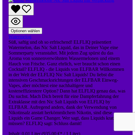
Optionen wählen
Watermelon
Süß, saftig und oh so erfrischend! ELFLIQ präsentiert
Watermelon, das Nic Salt Liquid, das in Deiner Vape eine
Sommerparty veranstaltet. Mit jedem Zug spürst du das
Aroma von sonnenverwöhnten Wassermelonen und einem
Hauch von Frische. Ganz ehrlich, wer braucht schon einen
Cocktail? ELFLIQ - die Liquids von ELFBAR Willkommen
in der Welt der ELFLIQ Nic Salt Liquids! Du liebst die
intensiven Geschmacksrichtungen der ELFBAR Einweg-
Vapes, aber möchtest eine nachhaltigere und
kosteneffizientere Option? Dann hat ELFLIQ genau das, was
Du suchst. Mach Dich bereit für eine Dampferfahrung der
Extraklasse mit den Nic Salt Liquids von ELFLIQ by
ELFBAR. Aufregend anders, dank der Verwendung von
Nikotinsalz anstatt herkömmlichem Nikotin, sind diese
Liquids ein Game Changer. Wer sagt, dass Liquids kratzen
müssen? ELFLIQ sagt: Schluss damit!
Inhalt:
0.01 Liter
(935,00 €* / 1 Liter)