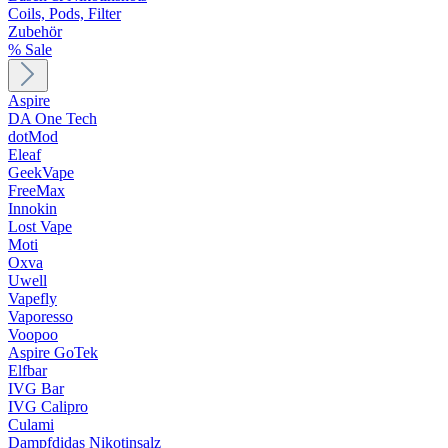
Coils, Pods, Filter
Zubehör
% Sale
Aspire
DA One Tech
dotMod
Eleaf
GeekVape
FreeMax
Innokin
Lost Vape
Moti
Oxva
Uwell
Vapefly
Vaporesso
Voopoo
Aspire GoTek
Elfbar
IVG Bar
IVG Calipro
Culami
Dampfdidas Nikotinsalz