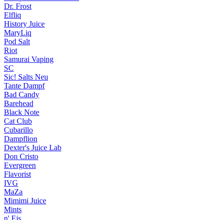
Dr. Frost
Elfliq
History Juice
MaryLiq
Pod Salt
Riot
Samurai Vaping
SC
Sic! Salts
Neu
Tante Dampf
Bad Candy
Barehead
Black Note
Cat Club
Cubarillo
Dampflion
Dexter's Juice Lab
Don Cristo
Evergreen
Flavorist
IVG
MaZa
Mimimi Juice
Mints
n' Eis