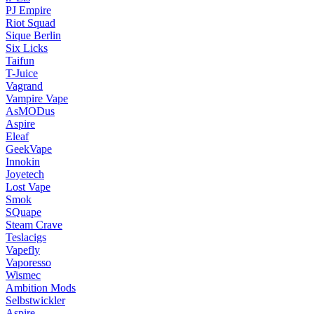
PJ Empire
Riot Squad
Sique Berlin
Six Licks
Taifun
T-Juice
Vagrand
Vampire Vape
AsMODus
Aspire
Eleaf
GeekVape
Innokin
Joyetech
Lost Vape
Smok
SQuape
Steam Crave
Teslacigs
Vapefly
Vaporesso
Wismec
Ambition Mods
Selbstwickler
Aspire