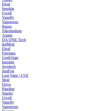
Eleaf
Innokin
Uwell
Vapefly
Vaporesso
Basen
Nikotinshots
Aspire
DA ONE Tech
dotMod
Eleaf
Freemax
GeekVape
Innokin
Joyetech
JustFog
Lost Vape / LVE
Moti
Oxva
Pipeline
Sigelei
Uwell
Vapefly
Vaporesso