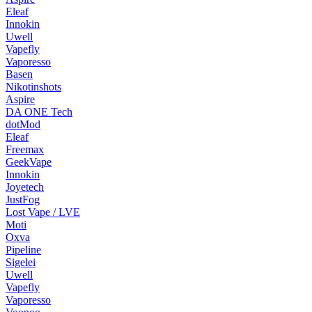
Eleaf
Innokin
Uwell
Vapefly
Vaporesso
Basen
Nikotinshots
Aspire
DA ONE Tech
dotMod
Eleaf
Freemax
GeekVape
Innokin
Joyetech
JustFog
Lost Vape / LVE
Moti
Oxva
Pipeline
Sigelei
Uwell
Vapefly
Vaporesso