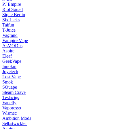
PJ Empire
Riot Squad
Sique Berlin
Six Licks
Taifun
T-Juice
Vagrand
Vampire Vape
AsMODus
Aspire
Eleaf
GeekVape
Innokin
Joyetech
Lost Vape
Smok
SQuape
Steam Crave
Teslacigs
Vapefly
Vaporesso
Wismec
Ambition Mods
Selbstwickler
Aspire