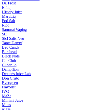
Dr. Frost
Elfliq
History Juice
MaryLiq
Pod Salt
Riot
Samurai Vaping
SC
Sic! Salts
Neu
Tante Dampf
Bad Candy
Barehead
Black Note
Cat Club
Cubarillo
Dampflion
Dexter's Juice Lab
Don Cristo
Evergreen
Flavorist
IVG
MaZa
Mimimi Juice
Mints
n' Eis