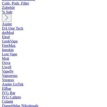
Coils, Pods, Filter
Zubehör
% Sale
Aspire
DA One Tech
dotMod
Eleaf
GeekVape
FreeMax
Innokin
Lost Vape
Moti
Oxva
Uwell
Vapefly
Vaporesso
Voopoo
Aspire GoTek
Elfbar
IVG Bar
IVG Calipro
Culami
Dampfdidas Nikotinsalz