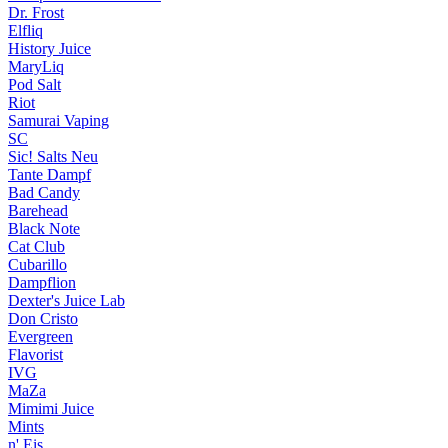
Dr. Frost
Elfliq
History Juice
MaryLiq
Pod Salt
Riot
Samurai Vaping
SC
Sic! Salts
Neu
Tante Dampf
Bad Candy
Barehead
Black Note
Cat Club
Cubarillo
Dampflion
Dexter's Juice Lab
Don Cristo
Evergreen
Flavorist
IVG
MaZa
Mimimi Juice
Mints
n' Eis