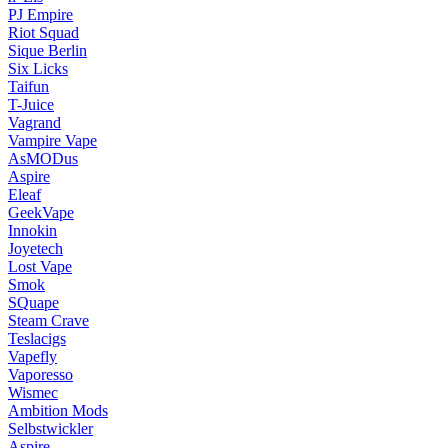
PJ Empire
Riot Squad
Sique Berlin
Six Licks
Taifun
T-Juice
Vagrand
Vampire Vape
AsMODus
Aspire
Eleaf
GeekVape
Innokin
Joyetech
Lost Vape
Smok
SQuape
Steam Crave
Teslacigs
Vapefly
Vaporesso
Wismec
Ambition Mods
Selbstwickler
Aspire