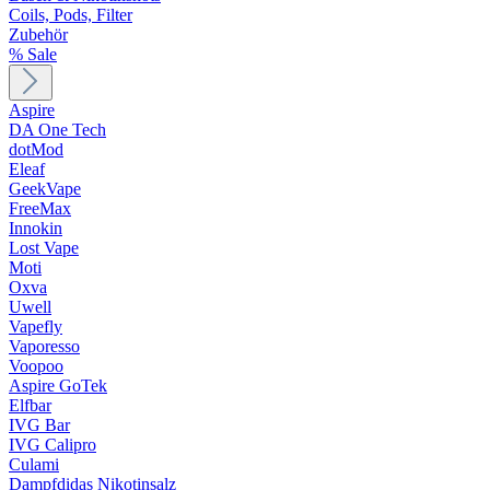
Coils, Pods, Filter
Zubehör
% Sale
Aspire
DA One Tech
dotMod
Eleaf
GeekVape
FreeMax
Innokin
Lost Vape
Moti
Oxva
Uwell
Vapefly
Vaporesso
Voopoo
Aspire GoTek
Elfbar
IVG Bar
IVG Calipro
Culami
Dampfdidas Nikotinsalz