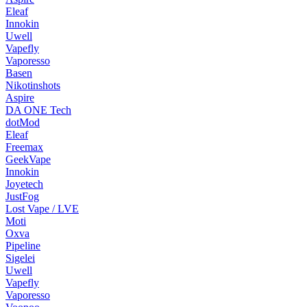
Eleaf
Innokin
Uwell
Vapefly
Vaporesso
Basen
Nikotinshots
Aspire
DA ONE Tech
dotMod
Eleaf
Freemax
GeekVape
Innokin
Joyetech
JustFog
Lost Vape / LVE
Moti
Oxva
Pipeline
Sigelei
Uwell
Vapefly
Vaporesso