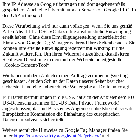
Ihre IP-Adresse an Google übertragen und dort gegebenenfalls
gespeichert. Auch eine Übermittlung an Server von Google LLC. In
den USA ist möglich.
Diese Verarbeitung wird nur dann vollzogen, wenn Sie uns gemäß
Art. 6 Abs. 1 lit. a DSGVO dazu Ihre ausdrückliche Einwilligung
erteilt haben. Ohne diese Einwilligungserteilung unterbleibt der
Einsatz von Google Tag Manager während Ihres Seitenbesuchs. Sie
können Ihre erteilte Einwilligung jederzeit mit Wirkung für die
Zukunft widerrufen. Um Ihren Widerruf auszuüben, deaktivieren
Sie diesen Dienst bitte in dem auf der Webseite bereitgestellten
„Cookie-Consent-Tool“.
Wir haben mit dem Anbieter einen Auftragsverarbeitungsvertrag
geschlossen, der den Schutz der Daten unserer Seitenbesucher
sicherstellt und eine unberechtigte Weitergabe an Dritte untersagt.
Für Datenübermittlungen in die USA hat sich der Anbieter dem EU-
US-Datenschutzrahmen (EU-US Data Privacy Framework)
angeschlossen, das auf Basis eines Angemessenheitsbeschlusses der
Europäischen Kommission die Einhaltung des europäischen
Datenschutzniveaus sicherstellt.
Weitere rechtliche Hinweise zu Google Tag Manager finden Sie
unter
https://business.safety.google/intl/de/privacy/
und