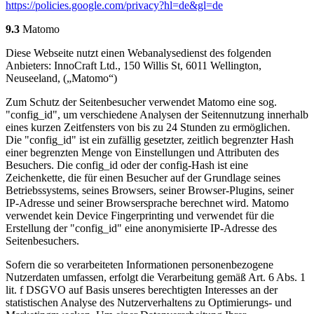
https://policies.google.com/privacy?hl=de&gl=de
9.3
Matomo
Diese Webseite nutzt einen Webanalysedienst des folgenden
Anbieters: InnoCraft Ltd., 150 Willis St, 6011 Wellington,
Neuseeland, („Matomo“)
Zum Schutz der Seitenbesucher verwendet Matomo eine sog.
"config_id", um verschiedene Analysen der Seitennutzung innerhalb
eines kurzen Zeitfensters von bis zu 24 Stunden zu ermöglichen.
Die "config_id" ist ein zufällig gesetzter, zeitlich begrenzter Hash
einer begrenzten Menge von Einstellungen und Attributen des
Besuchers. Die config_id oder der config-Hash ist eine
Zeichenkette, die für einen Besucher auf der Grundlage seines
Betriebssystems, seines Browsers, seiner Browser-Plugins, seiner
IP-Adresse und seiner Browsersprache berechnet wird. Matomo
verwendet kein Device Fingerprinting und verwendet für die
Erstellung der "config_id" eine anonymisierte IP-Adresse des
Seitenbesuchers.
Sofern die so verarbeiteten Informationen personenbezogene
Nutzerdaten umfassen, erfolgt die Verarbeitung gemäß Art. 6 Abs. 1
lit. f DSGVO auf Basis unseres berechtigten Interesses an der
statistischen Analyse des Nutzerverhaltens zu Optimierungs- und