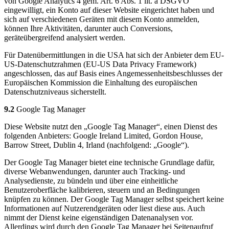
von Google Analytics 4 gem. Art. 6 Abs. 1 lit. a DSGVO
eingewilligt, ein Konto auf dieser Website eingerichtet haben und
sich auf verschiedenen Geräten mit diesem Konto anmelden,
können Ihre Aktivitäten, darunter auch Conversions,
geräteübergreifend analysiert werden.
Für Datenübermittlungen in die USA hat sich der Anbieter dem EU-
US-Datenschutzrahmen (EU-US Data Privacy Framework)
angeschlossen, das auf Basis eines Angemessenheitsbeschlusses der
Europäischen Kommission die Einhaltung des europäischen
Datenschutzniveaus sicherstellt.
9.2
Google Tag Manager
Diese Website nutzt den „Google Tag Manager“, einen Dienst des
folgenden Anbieters: Google Ireland Limited, Gordon House,
Barrow Street, Dublin 4, Irland (nachfolgend: „Google“).
Der Google Tag Manager bietet eine technische Grundlage dafür,
diverse Webanwendungen, darunter auch Tracking- und
Analysedienste, zu bündeln und über eine einheitliche
Benutzeroberfläche kalibrieren, steuern und an Bedingungen
knüpfen zu können. Der Google Tag Manager selbst speichert keine
Informationen auf Nutzerendgeräten oder liest diese aus. Auch
nimmt der Dienst keine eigenständigen Datenanalysen vor.
Allerdings wird durch den Google Tag Manager bei Seitenaufruf