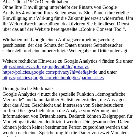
Abs. 1 lit. a DSGVO erteilt haben.
Ohne Ihre Einwilligung unterbleibt der Einsatz von Google
Analytics 4 während Ihres Seitenbesuchs. Sie können Ihre erteilte
Einwilligung mit Wirkung für die Zukunft jederzeit widerrufen. Um
Ihr Widerrufsrecht auszuüben, deaktivieren Sie bitte diesen Dienst
über das auf der Website bereitgestellte „Cookie-Consent-Tool“.
Wir haben mit Google einen Auftragsverarbeitungsvertrag
geschlossen, der den Schutz der Daten unserer Seitenbesucher
sicherstellt und eine unberechtigte Weitergabe an Dritte untersagt.
Weitere rechtliche Hinweise zu Google Analytics 4 finden Sie unter
https://business.safety.google/intl/de/privacy/
,
https://policies.google.com/privacy?hl=de&gl=de
und unter
https://policies.google.com/technologies/partner-sites
Demografische Merkmale
Google Analytics 4 nutzt die spezielle Funktion „demografische
Merkmale“ und kann darüber Statistiken erstellen, die Aussagen
über das Alter, Geschlecht und Interessen von Seitenbesuchern
treffen. Dies geschieht durch die Analyse von Werbung und
Informationen von Drittanbietern. Dadurch können Zielgruppen für
Marketingaktivitäten identifiziert werden. Die gesammelten Daten
können jedoch keiner bestimmten Person zugeordnet werden und
werden nach einer Speicherung für die Dauer von zwei Monaten