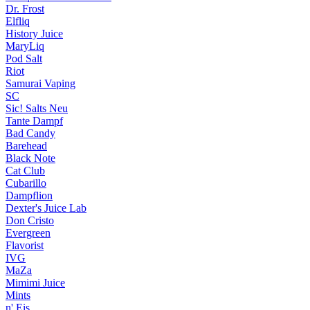
Dr. Frost
Elfliq
History Juice
MaryLiq
Pod Salt
Riot
Samurai Vaping
SC
Sic! Salts
Neu
Tante Dampf
Bad Candy
Barehead
Black Note
Cat Club
Cubarillo
Dampflion
Dexter's Juice Lab
Don Cristo
Evergreen
Flavorist
IVG
MaZa
Mimimi Juice
Mints
n' Eis