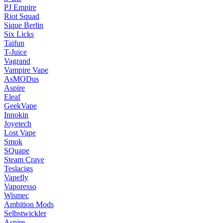
PJ Empire
Riot Squad
Sique Berlin
Six Licks
Taifun
T-Juice
Vagrand
Vampire Vape
AsMODus
Aspire
Eleaf
GeekVape
Innokin
Joyetech
Lost Vape
Smok
SQuape
Steam Crave
Teslacigs
Vapefly
Vaporesso
Wismec
Ambition Mods
Selbstwickler
Aspire