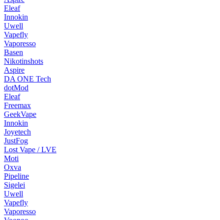
Eleaf
Innokin
Uwell
Vapefly
Vaporesso
Basen
Nikotinshots
Aspire
DA ONE Tech
dotMod
Eleaf
Freemax
GeekVape
Innokin
Joyetech
JustFog
Lost Vape / LVE
Moti
Oxva
Pipeline
Sigelei
Uwell
Vapefly
Vaporesso