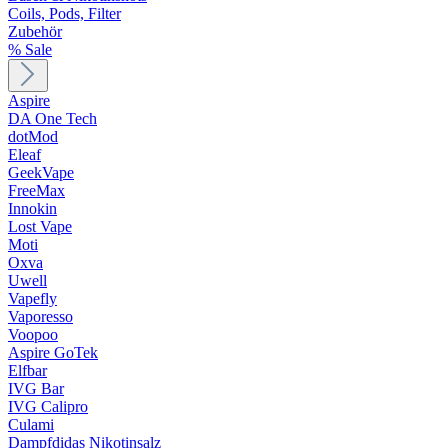
Coils, Pods, Filter
Zubehör
% Sale
Aspire
DA One Tech
dotMod
Eleaf
GeekVape
FreeMax
Innokin
Lost Vape
Moti
Oxva
Uwell
Vapefly
Vaporesso
Voopoo
Aspire GoTek
Elfbar
IVG Bar
IVG Calipro
Culami
Dampfdidas Nikotinsalz