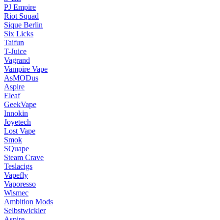
PJ Empire
Riot Squad
Sique Berlin
Six Licks
Taifun
T-Juice
Vagrand
Vampire Vape
AsMODus
Aspire
Eleaf
GeekVape
Innokin
Joyetech
Lost Vape
Smok
SQuape
Steam Crave
Teslacigs
Vapefly
Vaporesso
Wismec
Ambition Mods
Selbstwickler
Aspire