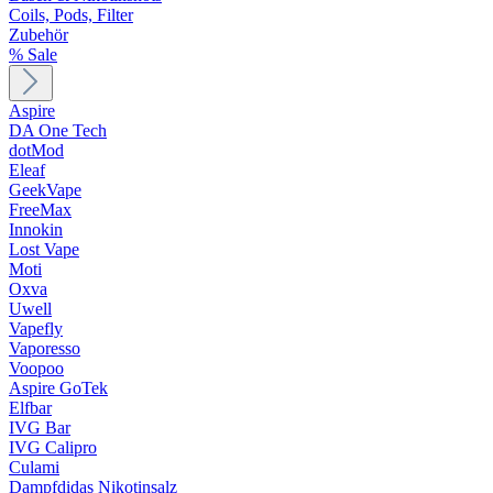
Coils, Pods, Filter
Zubehör
% Sale
Aspire
DA One Tech
dotMod
Eleaf
GeekVape
FreeMax
Innokin
Lost Vape
Moti
Oxva
Uwell
Vapefly
Vaporesso
Voopoo
Aspire GoTek
Elfbar
IVG Bar
IVG Calipro
Culami
Dampfdidas Nikotinsalz