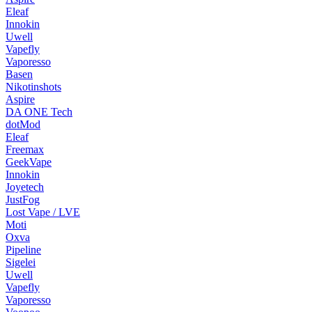
Eleaf
Innokin
Uwell
Vapefly
Vaporesso
Basen
Nikotinshots
Aspire
DA ONE Tech
dotMod
Eleaf
Freemax
GeekVape
Innokin
Joyetech
JustFog
Lost Vape / LVE
Moti
Oxva
Pipeline
Sigelei
Uwell
Vapefly
Vaporesso