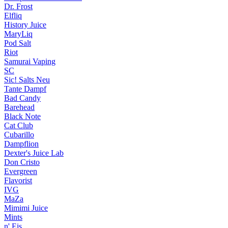
Dr. Frost
Elfliq
History Juice
MaryLiq
Pod Salt
Riot
Samurai Vaping
SC
Sic! Salts
Neu
Tante Dampf
Bad Candy
Barehead
Black Note
Cat Club
Cubarillo
Dampflion
Dexter's Juice Lab
Don Cristo
Evergreen
Flavorist
IVG
MaZa
Mimimi Juice
Mints
n' Eis