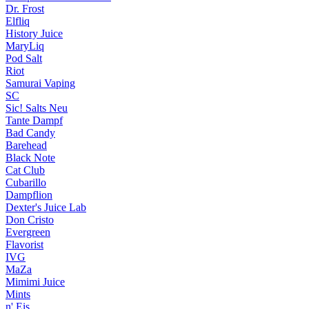
Dr. Frost
Elfliq
History Juice
MaryLiq
Pod Salt
Riot
Samurai Vaping
SC
Sic! Salts
Neu
Tante Dampf
Bad Candy
Barehead
Black Note
Cat Club
Cubarillo
Dampflion
Dexter's Juice Lab
Don Cristo
Evergreen
Flavorist
IVG
MaZa
Mimimi Juice
Mints
n' Eis