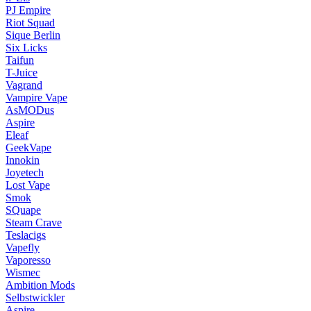
PJ Empire
Riot Squad
Sique Berlin
Six Licks
Taifun
T-Juice
Vagrand
Vampire Vape
AsMODus
Aspire
Eleaf
GeekVape
Innokin
Joyetech
Lost Vape
Smok
SQuape
Steam Crave
Teslacigs
Vapefly
Vaporesso
Wismec
Ambition Mods
Selbstwickler
Aspire