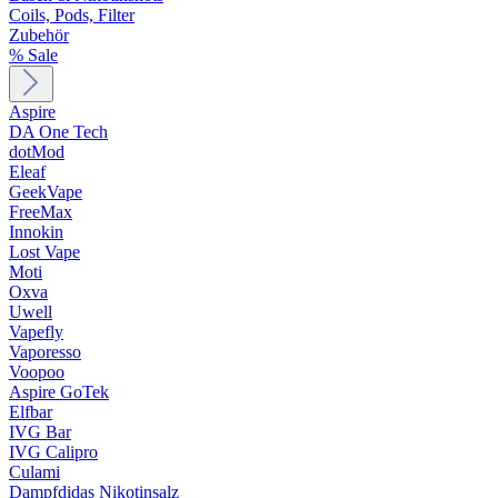
Coils, Pods, Filter
Zubehör
% Sale
Aspire
DA One Tech
dotMod
Eleaf
GeekVape
FreeMax
Innokin
Lost Vape
Moti
Oxva
Uwell
Vapefly
Vaporesso
Voopoo
Aspire GoTek
Elfbar
IVG Bar
IVG Calipro
Culami
Dampfdidas Nikotinsalz