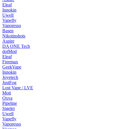
Eleaf
Innokin
Uwell
Vapefly
Vaporesso
Basen
Nikotinshots
Aspire
DA ONE Tech
dotMod
Eleaf
Freemax
GeekVape
Innokin
Joyetech
JustFog
Lost Vape / LVE
Moti
Oxva
Pipeline
Sigelei
Uwell
Vapefly
Vaporesso