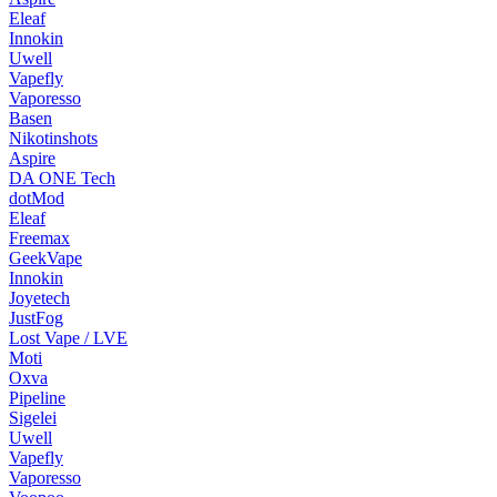
Eleaf
Innokin
Uwell
Vapefly
Vaporesso
Basen
Nikotinshots
Aspire
DA ONE Tech
dotMod
Eleaf
Freemax
GeekVape
Innokin
Joyetech
JustFog
Lost Vape / LVE
Moti
Oxva
Pipeline
Sigelei
Uwell
Vapefly
Vaporesso