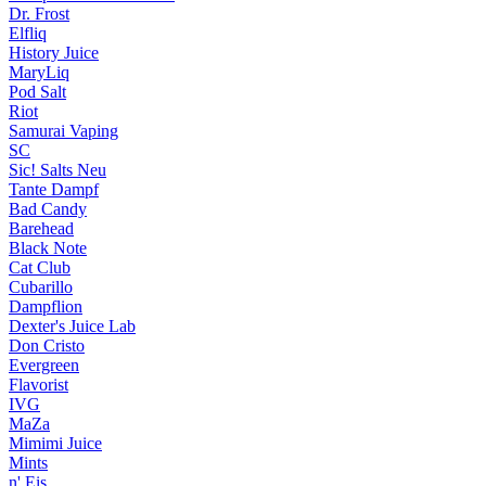
Dr. Frost
Elfliq
History Juice
MaryLiq
Pod Salt
Riot
Samurai Vaping
SC
Sic! Salts
Neu
Tante Dampf
Bad Candy
Barehead
Black Note
Cat Club
Cubarillo
Dampflion
Dexter's Juice Lab
Don Cristo
Evergreen
Flavorist
IVG
MaZa
Mimimi Juice
Mints
n' Eis