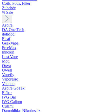
Coils, Pods, Filter
Zubehör
% Sale
Aspire
DA One Tech
dotMod
Eleaf
GeekVape
FreeMax
Innokin
Lost Vape
Moti
Oxva
Uwell
Vapefly
Vaporesso
Voopoo
Aspire GoTek
Elfbar
IVG Bar
IVG Calipro
Culami
Dampfdidas Nikotinsalz