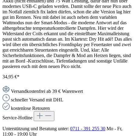
Akku (nicht enthalten) und 75 Watt Leistung, dafür darf nun über
modernes USB-C geladen werden. Damit sollte der neue Pico auch
im Notfall ziemlich fix laden dürfen, schon die alte Version lag hier
gut im Rennen. Neu mit dabei ist auch neben dem variablen
Wattmodus nun der Smart-Modus - die moderne Antwort auf das
althergebrachte temperaturkontrollierte Dampfen. Hier wird der
Widerstand der Coils erkannt und die einstellbare Maximalleistung
passt sich automatisch daran an. Im Klartext: Dry Hit adé! Das alles
wird über ein übersichtliches Frontdisplay per Feuertaster und zwei
gut erreichbaren Steuertasten eingestellt. Und, klar: Alle
Sicherheitsfunktionen, die Dampfer & Mod am Herzen liegen, sind
mit an Bord -Kurzschlüsse, Tiefentladungen und sonstige Unfälle
passieren euch mit dem neuen Pico nicht.
34,95 €*
Versandkostenfrei ab 39 € Warenwert
schneller Versand mit DHL
kostenlose Retouren
Service-Hotline
Unterstützung und Beratung unter:
0711 - 391 255 30
Mo - Fr,
11:00 - 19:00 Uhr