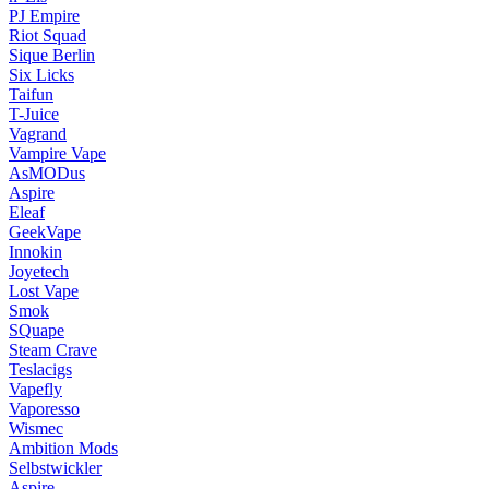
PJ Empire
Riot Squad
Sique Berlin
Six Licks
Taifun
T-Juice
Vagrand
Vampire Vape
AsMODus
Aspire
Eleaf
GeekVape
Innokin
Joyetech
Lost Vape
Smok
SQuape
Steam Crave
Teslacigs
Vapefly
Vaporesso
Wismec
Ambition Mods
Selbstwickler
Aspire