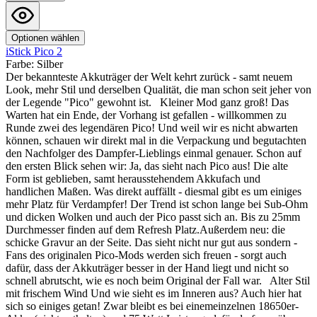
Optionen wählen
iStick Pico 2
Farbe:
Silber
Der bekannteste Akkuträger der Welt kehrt zurück - samt neuem
Look, mehr Stil und derselben Qualität, die man schon seit jeher von
der Legende "Pico" gewohnt ist. Kleiner Mod ganz groß! Das
Warten hat ein Ende, der Vorhang ist gefallen - willkommen zu
Runde zwei des legendären Pico! Und weil wir es nicht abwarten
können, schauen wir direkt mal in die Verpackung und begutachten
den Nachfolger des Dampfer-Lieblings einmal genauer. Schon auf
den ersten Blick sehen wir: Ja, das sieht nach Pico aus! Die alte
Form ist geblieben, samt herausstehendem Akkufach und
handlichen Maßen. Was direkt auffällt - diesmal gibt es um einiges
mehr Platz für Verdampfer! Der Trend ist schon lange bei Sub-Ohm
und dicken Wolken und auch der Pico passt sich an. Bis zu 25mm
Durchmesser finden auf dem Refresh Platz.Außerdem neu: die
schicke Gravur an der Seite. Das sieht nicht nur gut aus sondern -
Fans des originalen Pico-Mods werden sich freuen - sorgt auch
dafür, dass der Akkuträger besser in der Hand liegt und nicht so
schnell abrutscht, wie es noch beim Original der Fall war. Alter Stil
mit frischem Wind Und wie sieht es im Inneren aus? Auch hier hat
sich so einiges getan! Zwar bleibt es bei einemeinzelnen 18650er-