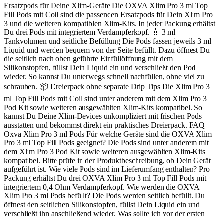
Ersatzpods für Deine Xlim-Geräte Die OXVA Xlim Pro 3 ml Top
Fill Pods mit Coil sind die passenden Ersatzpods für Dein Xlim Pro
3 und die weiteren kompatiblen Xlim-Kits. In jeder Packung erhältst
Du drei Pods mit integriertem Verdampferkopf. 💧 3 ml
Tankvolumen und seitliche Befüllung Die Pods fassen jeweils 3 ml
Liquid und werden bequem von der Seite befüllt. Dazu öffnest Du
die seitlich nach oben geführte Einfüllöffnung mit dem
Silikonstopfen, füllst Dein Liquid ein und verschließt den Pod
wieder. So kannst Du unterwegs schnell nachfüllen, ohne viel zu
schrauben. 📦 Dreierpack ohne separate Drip Tips Die Xlim Pro 3
ml Top Fill Pods mit Coil sind unter anderem mit dem Xlim Pro 3
Pod Kit sowie weiteren ausgewählten Xlim-Kits kompatibel. So
kannst Du Deine Xlim-Devices unkompliziert mit frischen Pods
ausstatten und bekommst direkt ein praktisches Dreierpack. FAQ
Oxva Xlim Pro 3 ml Pods Für welche Geräte sind die OXVA Xlim
Pro 3 ml Top Fill Pods geeignet? Die Pods sind unter anderem mit
dem Xlim Pro 3 Pod Kit sowie weiteren ausgewählten Xlim-Kits
kompatibel. Bitte prüfe in der Produktbeschreibung, ob Dein Gerät
aufgeführt ist. Wie viele Pods sind im Lieferumfang enthalten? Pro
Packung erhältst Du drei OXVA Xlim Pro 3 ml Top Fill Pods mit
integriertem 0,4 Ohm Verdampferkopf. Wie werden die OXVA
Xlim Pro 3 ml Pods befüllt? Die Pods werden seitlich befüllt. Du
öffnest den seitlichen Silikonstopfen, füllst Dein Liquid ein und
verschließt ihn anschließend wieder. Was sollte ich vor der ersten