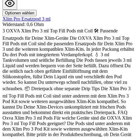
Optionen wählen
Xlim Pro Ersatzpod 3 ml
Widerstand:
0,6 Ohm
3 OXVA Xlim Pro 3 ml Top Fill Pods mit Coil 🛠️ Passende
Ersatzpods für Deine Xlim-Geräte Die OXVA Xlim Pro 3 ml Top
Fill Pods mit Coil sind die passenden Ersatzpods für Dein Xlim Pro
3 und die weiteren kompatiblen Xlim-Kits. In jeder Packung erhältst
Du drei Pods mit integriertem Verdampferkopf. 💧 3 ml
Tankvolumen und seitliche Befüllung Die Pods fassen jeweils 3 ml
Liquid und werden bequem von der Seite befüllt. Dazu öffnest Du
die seitlich nach oben geführte Einfüllöffnung mit dem
Silikonstopfen, füllst Dein Liquid ein und verschließt den Pod
wieder. So kannst Du unterwegs schnell nachfüllen, ohne viel zu
schrauben. 📦 Dreierpack ohne separate Drip Tips Die Xlim Pro 3
ml Top Fill Pods mit Coil sind unter anderem mit dem Xlim Pro 3
Pod Kit sowie weiteren ausgewählten Xlim-Kits kompatibel. So
kannst Du Deine Xlim-Devices unkompliziert mit frischen Pods
ausstatten und bekommst direkt ein praktisches Dreierpack. FAQ
Oxva Xlim Pro 3 ml Pods Für welche Geräte sind die OXVA Xlim
Pro 3 ml Top Fill Pods geeignet? Die Pods sind unter anderem mit
dem Xlim Pro 3 Pod Kit sowie weiteren ausgewählten Xlim-Kits
kompatibel. Bitte prüfe in der Produktbeschreibung, ob Dein Gerät