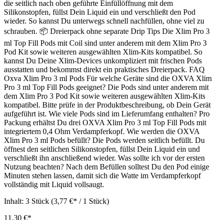
die seitlich nach oben geführte Einfüllöffnung mit dem
Silikonstopfen, füllst Dein Liquid ein und verschließt den Pod
wieder. So kannst Du unterwegs schnell nachfüllen, ohne viel zu
schrauben. 📦 Dreierpack ohne separate Drip Tips Die Xlim Pro 3
ml Top Fill Pods mit Coil sind unter anderem mit dem Xlim Pro 3
Pod Kit sowie weiteren ausgewählten Xlim-Kits kompatibel. So
kannst Du Deine Xlim-Devices unkompliziert mit frischen Pods
ausstatten und bekommst direkt ein praktisches Dreierpack. FAQ
Oxva Xlim Pro 3 ml Pods Für welche Geräte sind die OXVA Xlim
Pro 3 ml Top Fill Pods geeignet? Die Pods sind unter anderem mit
dem Xlim Pro 3 Pod Kit sowie weiteren ausgewählten Xlim-Kits
kompatibel. Bitte prüfe in der Produktbeschreibung, ob Dein Gerät
aufgeführt ist. Wie viele Pods sind im Lieferumfang enthalten? Pro
Packung erhältst Du drei OXVA Xlim Pro 3 ml Top Fill Pods mit
integriertem 0,4 Ohm Verdampferkopf. Wie werden die OXVA
Xlim Pro 3 ml Pods befüllt? Die Pods werden seitlich befüllt. Du
öffnest den seitlichen Silikonstopfen, füllst Dein Liquid ein und
verschließt ihn anschließend wieder. Was sollte ich vor der ersten
Nutzung beachten? Nach dem Befüllen solltest Du den Pod einige
Minuten stehen lassen, damit sich die Watte im Verdampferkopf
vollständig mit Liquid vollsaugt.
Inhalt:
3 Stück
(3,77 €* / 1 Stück)
11,30 €*