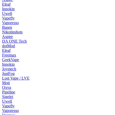
Eleaf
Innokin
Uwell
Vapefly
Vaporesso
Basen
Nikotinshots
Aspire
DA ONE Tech
dotMod
Eleaf
Freemax
GeekVape
Innokin
Joyetech
JustFog
Lost Vape / LVE
Moti
Oxva
Pipeline
Sigelei
Uwell
Vapefly
Vaporesso