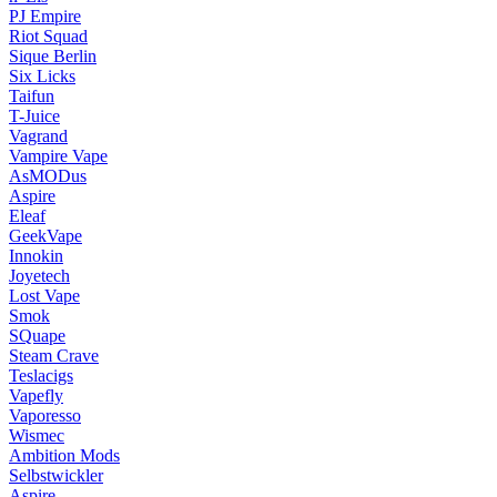
PJ Empire
Riot Squad
Sique Berlin
Six Licks
Taifun
T-Juice
Vagrand
Vampire Vape
AsMODus
Aspire
Eleaf
GeekVape
Innokin
Joyetech
Lost Vape
Smok
SQuape
Steam Crave
Teslacigs
Vapefly
Vaporesso
Wismec
Ambition Mods
Selbstwickler
Aspire