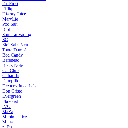
Dr. Frost
Elfliq
History Juice
MaryLiq
Pod Salt
Riot
Samurai Vaping
SC
Sic! Salts
Neu
Tante Dampf
Bad Candy
Barehead
Black Note
Cat Club
Cubarillo
Dampflion
Dexter's Juice Lab
Don Cristo
Evergreen
Flavorist
IVG
MaZa
Mimimi Juice
Mints
n' Eis