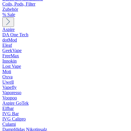
Coils, Pods, Filter
Zubehör
% Sale
Aspire
DA One Tech
dotMod
Eleaf
GeekVape
FreeMax
Innokin
Lost Vape
Moti
Oxva
Uwell
Vapefly
Vaporesso
Voopoo
Aspire GoTek
Elfbar
IVG Bar
IVG Calipro
Culami
Dampfdidas Nikotinsalz