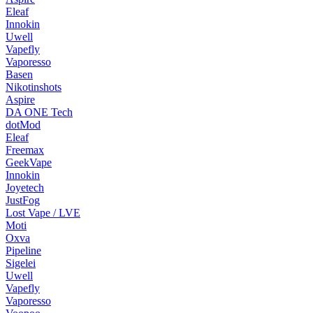
Eleaf
Innokin
Uwell
Vapefly
Vaporesso
Basen
Nikotinshots
Aspire
DA ONE Tech
dotMod
Eleaf
Freemax
GeekVape
Innokin
Joyetech
JustFog
Lost Vape / LVE
Moti
Oxva
Pipeline
Sigelei
Uwell
Vapefly
Vaporesso