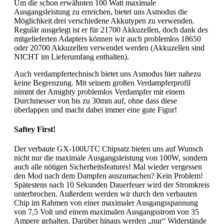
Um die schon erwähnten 100 Watt maximale
Ausgangsleistung zu erreichen, bietet uns Asmodus die
Möglichkeit drei verschiedene Akkutypen zu verwenden.
Regulär ausgelegt ist er für 21700 Akkuzellen, doch dank des
mitgelieferten Adapters können wir auch problemlos 18650
oder 20700 Akkuzellen verwendet werden (Akkuzellen sind
NICHT im Lieferumfang enthalten).
Auch verdampfertechnisch bietet uns Asmodus hier nahezu
keine Begrenzung. Mit seinem großen Verdampferprofil
nimmt der Amighty problemlos Verdampfer mit einem
Durchmesser von bis zu 30mm auf, ohne dass diese
überlappen und macht dabei immer eine gute Figur!
Saftey First!
Der verbaute GX-100UTC Chipsatz bieten uns auf Wunsch
nicht nur die maximale Ausgangsleistung von 100W, sondern
auch alle nötigen Sicherheitsfeatures! Mal wieder vergessen
den Mod nach dem Dampfen auszumachen? Kein Problem!
Spätestens nach 10 Sekunden Dauerfeuer wird der Stromkreis
unterbrochen. Außerdem werden wir durch den verbauten
Chip im Rahmen von einer maximaler Ausgangsspannung
von 7,5 Volt und einem maximalen Ausgangsstrom von 35
Ampere gehalten. Darüber hinaus werden „nur“ Widerstände