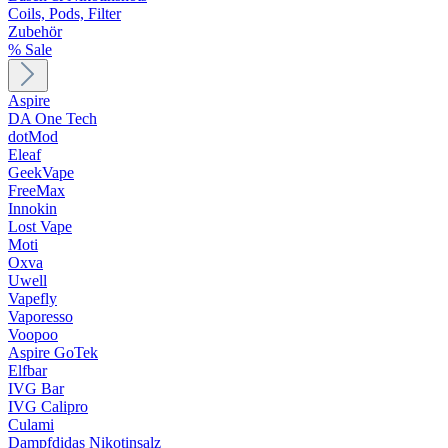
Coils, Pods, Filter
Zubehör
% Sale
Aspire
DA One Tech
dotMod
Eleaf
GeekVape
FreeMax
Innokin
Lost Vape
Moti
Oxva
Uwell
Vapefly
Vaporesso
Voopoo
Aspire GoTek
Elfbar
IVG Bar
IVG Calipro
Culami
Dampfdidas Nikotinsalz