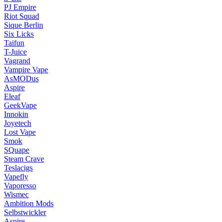
PJ Empire
Riot Squad
Sique Berlin
Six Licks
Taifun
T-Juice
Vagrand
Vampire Vape
AsMODus
Aspire
Eleaf
GeekVape
Innokin
Joyetech
Lost Vape
Smok
SQuape
Steam Crave
Teslacigs
Vapefly
Vaporesso
Wismec
Ambition Mods
Selbstwickler
Aspire