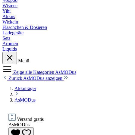
Voopoo
Wismec
Yihi
Akkus
Wickeln
Fläschchen & Dosieren
Ladegeräte
Sets
Aromen
Liquids
Menü
Zeige alle Kategorien
AsMODus
Zurück
AsMODus anzeigen
Akkuträger
AsMODus
Versand gratis
AsMODus