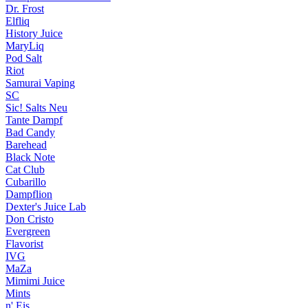
Dr. Frost
Elfliq
History Juice
MaryLiq
Pod Salt
Riot
Samurai Vaping
SC
Sic! Salts
Neu
Tante Dampf
Bad Candy
Barehead
Black Note
Cat Club
Cubarillo
Dampflion
Dexter's Juice Lab
Don Cristo
Evergreen
Flavorist
IVG
MaZa
Mimimi Juice
Mints
n' Eis