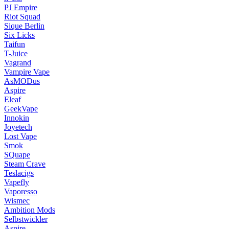
PJ Empire
Riot Squad
Sique Berlin
Six Licks
Taifun
T-Juice
Vagrand
Vampire Vape
AsMODus
Aspire
Eleaf
GeekVape
Innokin
Joyetech
Lost Vape
Smok
SQuape
Steam Crave
Teslacigs
Vapefly
Vaporesso
Wismec
Ambition Mods
Selbstwickler
Aspire