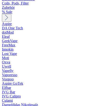
Coils, Pods, Filter
Zubehör
% Sale
Aspire
DA One Tech
dotMod
Eleaf
GeekVape
FreeMax
Innokin
Lost Vape
Moti
Oxva
Uwell
Vapefly
Vaporesso
Voopoo
Aspire GoTek
Elfbar
IVG Bar
IVG Calipro
Culami
Dampfdidas Nikotinsalz