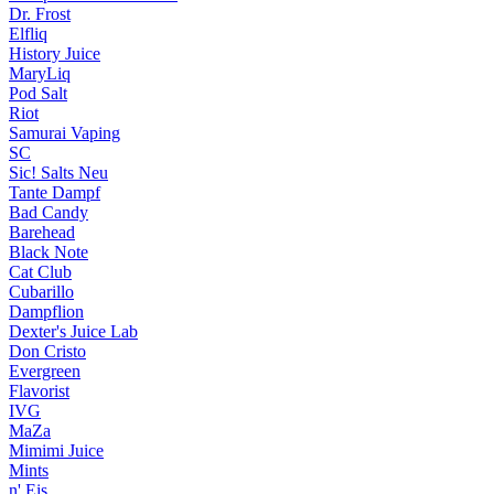
Dr. Frost
Elfliq
History Juice
MaryLiq
Pod Salt
Riot
Samurai Vaping
SC
Sic! Salts
Neu
Tante Dampf
Bad Candy
Barehead
Black Note
Cat Club
Cubarillo
Dampflion
Dexter's Juice Lab
Don Cristo
Evergreen
Flavorist
IVG
MaZa
Mimimi Juice
Mints
n' Eis