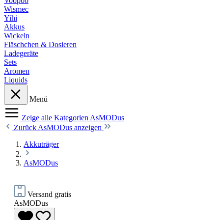
Voopoo
Wismec
Yihi
Akkus
Wickeln
Fläschchen & Dosieren
Ladegeräte
Sets
Aromen
Liquids
Menü
Zeige alle Kategorien
AsMODus
Zurück
AsMODus anzeigen
Akkuträger
AsMODus
Versand gratis
AsMODus