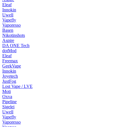
Eleaf
Innokin
Uwell
Vapefly
Vaporesso
Basen
Nikotinshots
Aspire
DA ONE Tech
dotMod
Eleaf
Freemax
GeekVape
Innokin
Joyetech
JustFog
Lost Vape / LVE
Moti
Oxva
Pipeline
Sigelei
Uwell
Vapefly
Vaporesso