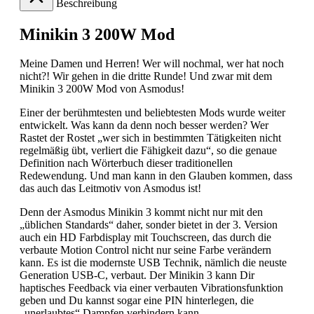
Beschreibung
Minikin 3 200W Mod
Meine Damen und Herren! Wer will nochmal, wer hat noch
nicht?! Wir gehen in die dritte Runde! Und zwar mit dem
Minikin 3 200W Mod von Asmodus!
Einer der berühmtesten und beliebtesten Mods wurde weiter
entwickelt. Was kann da denn noch besser werden? Wer
Rastet der Rostet „wer sich in bestimmten Tätigkeiten nicht
regelmäßig übt, verliert die Fähigkeit dazu“, so die genaue
Definition nach Wörterbuch dieser traditionellen
Redewendung. Und man kann in den Glauben kommen, dass
das auch das Leitmotiv von Asmodus ist!
Denn der Asmodus Minikin 3 kommt nicht nur mit den
„üblichen Standards“ daher, sonder bietet in der 3. Version
auch ein HD Farbdisplay mit Touchscreen, das durch die
verbaute Motion Control nicht nur seine Farbe verändern
kann. Es ist die modernste USB Technik, nämlich die neuste
Generation USB-C, verbaut. Der Minikin 3 kann Dir
haptisches Feedback via einer verbauten Vibrationsfunktion
geben und Du kannst sogar eine PIN hinterlegen, die
„unerlaubtes“ Dampfen verhindern kann.