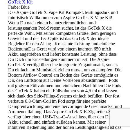
GoTek X Kit
Farbe:
Blue
Das Aspire GoTek X Vape Kit Kompakt, leistungsstark und
futuristisch Willkommen zum Aspire GoTek X Vape Kit!
Wenn Du nach einem benutzerfreundlichen und
leistungsstarken Pod-System suchst, ist das GoTek X die
perfekte Wahl. Mit seiner kompakten Größe, dem geringen
Gewicht und der Tec-Optik ist das GoTek X der ideale
Begleiter für den Alltag. Konstante Leistung und einfache
BedienungDas Gerät wird von einem internen 650 mAh
Akku angetrieben und liefert konstante Leistung, ohne dass
Du Dich um Einstellungen kümmern musst. Die Aspire
GoTek X verfügt über eine integrierte Zugautomatik, sodass
Du einfach am Mundstück ziehen musst, um zu dampfen. Die
Bottom Airflow Control am Boden des Geräts ermöglicht es
Dir, den Luftstrom auf Deine Vorlieben abzustimmen. Pods
mit großem Füllvolumen und einfachem Nachfüllen Die Pods
des GoTek X haben ein Füllvolumen von 4,5 ml und lassen
sich dank des Side-Filling-Systems einfach befüllen. Der fest
verbaute 0,8-Ohm-Coil im Pod sorgt für eine perfekte
Dampfentwicklung und eine hervorragende Geschmacks- und
Aromenentfaltung. Das Aspire GoTek X E-Zigaretten-Set
verfügt über einen USB-Typ-C-Anschluss, über den Du den
Akku schnell und einfach aufladen kannst. Mit seiner
intuitiven Bedienung und der hohen Leistungsfähigkeit ist das