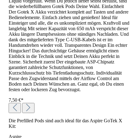
Liquid vorgefüllt. Wenn Du jedoch lieber selbst befüllst, sind
die wiederbefüllbaren Gotek Pods Deine Wahl. Einfachheit
Der Gotek X Akku verzichtet komplett auf Tasten und andere
Bedienelemente. Einfach ziehen und genießen! Ideal für
Einsteiger und alle, die es unkompliziert mögen. Kraftvoll und
langlebig Mit seiner Kapazität von 650 mAh verspricht dieser
Akku längere Dampfsessions ohne ständiges Nachladen. Und
dank des mitgelieferten Type C-USB-Kabels ist er im
Handumdrehen wieder voll. Transparentes Design Ein echter
Hingucker! Das durchsichtige Gehäuse ermöglicht einen
Einblick in die Technik und setzt Deinen Akku perfekt in
Szene. Sicherheit zuerst Der eingebaute ASP-Chipsatz
garantiert zahlreiche Schutzfunktionen, von
Kurzschlussschutz bis Tiefentladungsschutz. Individualität
Passe den Zugwiderstand mittels der Airflow Control am
Boden nach Deinen Wünschen an. Ganz egal, ob Du einen
festen oder lockeren Zug bevorzugst.
7,50 €*
Die Prefilled Pods sind auch ideal für das Aspire GoTek X
Kit:
Aspire