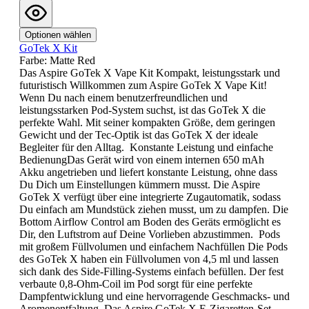
Optionen wählen
GoTek X Kit
Farbe:
Matte Red
Das Aspire GoTek X Vape Kit Kompakt, leistungsstark und
futuristisch Willkommen zum Aspire GoTek X Vape Kit!
Wenn Du nach einem benutzerfreundlichen und
leistungsstarken Pod-System suchst, ist das GoTek X die
perfekte Wahl. Mit seiner kompakten Größe, dem geringen
Gewicht und der Tec-Optik ist das GoTek X der ideale
Begleiter für den Alltag. Konstante Leistung und einfache
BedienungDas Gerät wird von einem internen 650 mAh
Akku angetrieben und liefert konstante Leistung, ohne dass
Du Dich um Einstellungen kümmern musst. Die Aspire
GoTek X verfügt über eine integrierte Zugautomatik, sodass
Du einfach am Mundstück ziehen musst, um zu dampfen. Die
Bottom Airflow Control am Boden des Geräts ermöglicht es
Dir, den Luftstrom auf Deine Vorlieben abzustimmen. Pods
mit großem Füllvolumen und einfachem Nachfüllen Die Pods
des GoTek X haben ein Füllvolumen von 4,5 ml und lassen
sich dank des Side-Filling-Systems einfach befüllen. Der fest
verbaute 0,8-Ohm-Coil im Pod sorgt für eine perfekte
Dampfentwicklung und eine hervorragende Geschmacks- und
Aromenentfaltung. Das Aspire GoTek X E-Zigaretten-Set