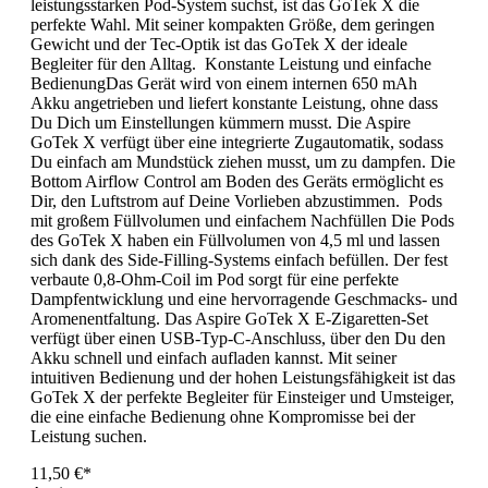
leistungsstarken Pod-System suchst, ist das GoTek X die
perfekte Wahl. Mit seiner kompakten Größe, dem geringen
Gewicht und der Tec-Optik ist das GoTek X der ideale
Begleiter für den Alltag. Konstante Leistung und einfache
BedienungDas Gerät wird von einem internen 650 mAh
Akku angetrieben und liefert konstante Leistung, ohne dass
Du Dich um Einstellungen kümmern musst. Die Aspire
GoTek X verfügt über eine integrierte Zugautomatik, sodass
Du einfach am Mundstück ziehen musst, um zu dampfen. Die
Bottom Airflow Control am Boden des Geräts ermöglicht es
Dir, den Luftstrom auf Deine Vorlieben abzustimmen. Pods
mit großem Füllvolumen und einfachem Nachfüllen Die Pods
des GoTek X haben ein Füllvolumen von 4,5 ml und lassen
sich dank des Side-Filling-Systems einfach befüllen. Der fest
verbaute 0,8-Ohm-Coil im Pod sorgt für eine perfekte
Dampfentwicklung und eine hervorragende Geschmacks- und
Aromenentfaltung. Das Aspire GoTek X E-Zigaretten-Set
verfügt über einen USB-Typ-C-Anschluss, über den Du den
Akku schnell und einfach aufladen kannst. Mit seiner
intuitiven Bedienung und der hohen Leistungsfähigkeit ist das
GoTek X der perfekte Begleiter für Einsteiger und Umsteiger,
die eine einfache Bedienung ohne Kompromisse bei der
Leistung suchen.
11,50 €*