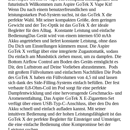
futuristisch Willkommen zum Aspire GoTek X Vape Kit!
Wenn Du nach einem benutzerfreundlichen und
leistungsstarken Pod-System suchst, ist das GoTek X die
perfekte Wahl. Mit seiner kompakten Größe, dem geringen
Gewicht und der Tec-Optik ist das GoTek X der ideale
Begleiter für den Alltag. Konstante Leistung und einfache
BedienungDas Gerät wird von einem internen 650 mAh
Akku angetrieben und liefert konstante Leistung, ohne dass
Du Dich um Einstellungen kümmern musst. Die Aspire
GoTek X verfügt über eine integrierte Zugautomatik, sodass
Du einfach am Mundstück ziehen musst, um zu dampfen. Die
Bottom Airflow Control am Boden des Geräts ermöglicht es
Dir, den Luftstrom auf Deine Vorlieben abzustimmen. Pods
mit großem Füllvolumen und einfachem Nachfüllen Die Pods
des GoTek X haben ein Füllvolumen von 4,5 ml und lassen
sich dank des Side-Filling-Systems einfach befüllen. Der fest
verbaute 0,8-Ohm-Coil im Pod sorgt für eine perfekte
Dampfentwicklung und eine hervorragende Geschmacks- und
Aromenentfaltung. Das Aspire GoTek X E-Zigaretten-Set
verfügt über einen USB-Typ-C-Anschluss, über den Du den
Akku schnell und einfach aufladen kannst. Mit seiner
intuitiven Bedienung und der hohen Leistungsfähigkeit ist das
GoTek X der perfekte Begleiter für Einsteiger und Umsteiger,
die eine einfache Bedienung ohne Kompromisse bei der
Leistung suchen.