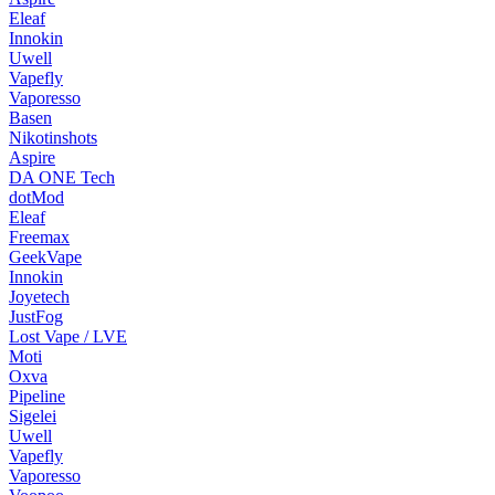
Eleaf
Innokin
Uwell
Vapefly
Vaporesso
Basen
Nikotinshots
Aspire
DA ONE Tech
dotMod
Eleaf
Freemax
GeekVape
Innokin
Joyetech
JustFog
Lost Vape / LVE
Moti
Oxva
Pipeline
Sigelei
Uwell
Vapefly
Vaporesso