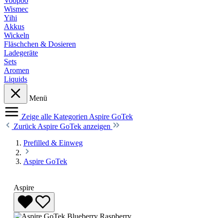
Voopoo
Wismec
Yihi
Akkus
Wickeln
Fläschchen & Dosieren
Ladegeräte
Sets
Aromen
Liquids
Menü
Zeige alle Kategorien
Aspire GoTek
Zurück
Aspire GoTek anzeigen
Prefilled & Einweg
Aspire GoTek
Aspire