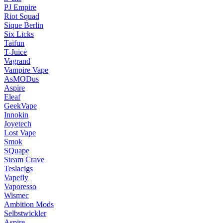
PJ Empire
Riot Squad
Sique Berlin
Six Licks
Taifun
T-Juice
Vagrand
Vampire Vape
AsMODus
Aspire
Eleaf
GeekVape
Innokin
Joyetech
Lost Vape
Smok
SQuape
Steam Crave
Teslacigs
Vapefly
Vaporesso
Wismec
Ambition Mods
Selbstwickler
Aspire