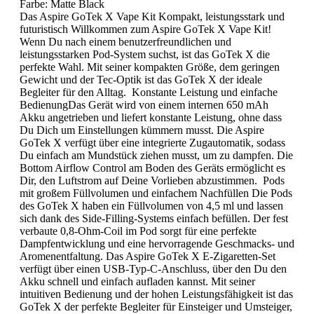
Farbe:
Matte Black
Das Aspire GoTek X Vape Kit Kompakt, leistungsstark und
futuristisch Willkommen zum Aspire GoTek X Vape Kit!
Wenn Du nach einem benutzerfreundlichen und
leistungsstarken Pod-System suchst, ist das GoTek X die
perfekte Wahl. Mit seiner kompakten Größe, dem geringen
Gewicht und der Tec-Optik ist das GoTek X der ideale
Begleiter für den Alltag. Konstante Leistung und einfache
BedienungDas Gerät wird von einem internen 650 mAh
Akku angetrieben und liefert konstante Leistung, ohne dass
Du Dich um Einstellungen kümmern musst. Die Aspire
GoTek X verfügt über eine integrierte Zugautomatik, sodass
Du einfach am Mundstück ziehen musst, um zu dampfen. Die
Bottom Airflow Control am Boden des Geräts ermöglicht es
Dir, den Luftstrom auf Deine Vorlieben abzustimmen. Pods
mit großem Füllvolumen und einfachem Nachfüllen Die Pods
des GoTek X haben ein Füllvolumen von 4,5 ml und lassen
sich dank des Side-Filling-Systems einfach befüllen. Der fest
verbaute 0,8-Ohm-Coil im Pod sorgt für eine perfekte
Dampfentwicklung und eine hervorragende Geschmacks- und
Aromenentfaltung. Das Aspire GoTek X E-Zigaretten-Set
verfügt über einen USB-Typ-C-Anschluss, über den Du den
Akku schnell und einfach aufladen kannst. Mit seiner
intuitiven Bedienung und der hohen Leistungsfähigkeit ist das
GoTek X der perfekte Begleiter für Einsteiger und Umsteiger,