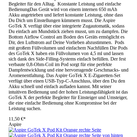
Begleiter für den Alltag. Konstante Leistung und einfache
BedienungDas Gerät wird von einem internen 650 mAh
Akku angetrieben und liefert konstante Leistung, ohne dass
Du Dich um Einstellungen kümmern musst. Die Aspire
GoTek X verfügt über eine integrierte Zugautomatik, sodass
Du einfach am Mundstück ziehen musst, um zu dampfen. Die
Bottom Airflow Control am Boden des Geräts ermöglicht es
Dir, den Luftstrom auf Deine Vorlieben abzustimmen. Pods
mit großem Füllvolumen und einfachem Nachfüllen Die Pods
des GoTek X haben ein Füllvolumen von 4,5 ml und lassen
sich dank des Side-Filling-Systems einfach befüllen. Der fest
verbaute 0,8-Ohm-Coil im Pod sorgt für eine perfekte
Dampfentwicklung und eine hervorragende Geschmacks- und
Aromenentfaltung. Das Aspire GoTek X E-Zigaretten-Set
verfügt über einen USB-Typ-C-Anschluss, über den Du den
Akku schnell und einfach aufladen kannst. Mit seiner
intuitiven Bedienung und der hohen Leistungsfähigkeit ist das
GoTek X der perfekte Begleiter für Einsteiger und Umsteiger,
die eine einfache Bedienung ohne Kompromisse bei der
Leistung suchen.
11,50 €*
Aspire