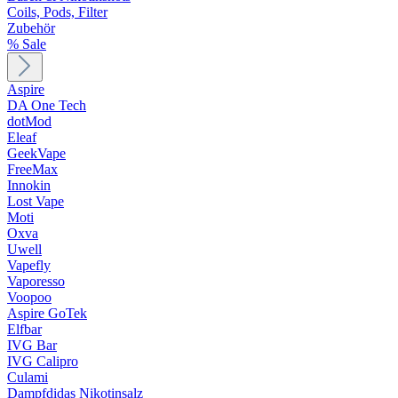
Coils, Pods, Filter
Zubehör
% Sale
Aspire
DA One Tech
dotMod
Eleaf
GeekVape
FreeMax
Innokin
Lost Vape
Moti
Oxva
Uwell
Vapefly
Vaporesso
Voopoo
Aspire GoTek
Elfbar
IVG Bar
IVG Calipro
Culami
Dampfdidas Nikotinsalz