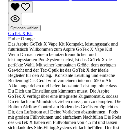
Optionen wählen
GoTek X Kit
Farbe:
Orange
Das Aspire GoTek X Vape Kit Kompakt, leistungsstark und
futuristisch Willkommen zum Aspire GoTek X Vape Kit!
Wenn Du nach einem benutzerfreundlichen und
leistungsstarken Pod-System suchst, ist das GoTek X die
perfekte Wahl. Mit seiner kompakten Größe, dem geringen
Gewicht und der Tec-Optik ist das GoTek X der ideale
Begleiter für den Alltag. Konstante Leistung und einfache
BedienungDas Gerät wird von einem internen 650 mAh
Akku angetrieben und liefert konstante Leistung, ohne dass
Du Dich um Einstellungen kümmern musst. Die Aspire
GoTek X verfügt über eine integrierte Zugautomatik, sodass
Du einfach am Mundstück ziehen musst, um zu dampfen. Die
Bottom Airflow Control am Boden des Geräts ermöglicht es
Dir, den Luftstrom auf Deine Vorlieben abzustimmen. Pods
mit großem Füllvolumen und einfachem Nachfüllen Die Pods
des GoTek X haben ein Füllvolumen von 4,5 ml und lassen
sich dank des Side-Filling-Systems einfach befüllen. Der fest