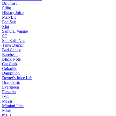
Dr. Frost
Elfliq
History Juice
MaryLiq
Pod Salt
Riot
Samurai Vaping
SC
Sic! Salts
Neu
Tante Dampf
Bad Candy
Barehead
Black Note
Cat Club
Cubarillo
Dampflion
Dexter's Juice Lab
Don Cristo
Evergreen
Flavorist
IVG
MaZa
Mimimi Juice
Mints
n' Eis