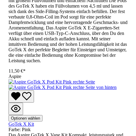
mit großem Füllvolumen und einfachem Nachfüllen Die Pods
des GoTek X haben ein Füllvolumen von 4,5 ml und lassen
sich dank des Side-Filling-Systems einfach befüllen. Der fest
verbaute 0,8-Ohm-Coil im Pod sorgt für eine perfekte
Dampfentwicklung und eine hervorragende Geschmacks- und
Aromenentfaltung. Das Aspire GoTek X E-Zigaretten-Set
verfügt über einen USB-Typ-C-Anschluss, über den Du den
Akku schnell und einfach aufladen kannst. Mit seiner
intuitiven Bedienung und der hohen Leistungsfähigkeit ist das
GoTek X der perfekte Begleiter für Einsteiger und Umsteiger,
die eine einfache Bedienung ohne Kompromisse bei der
Leistung suchen.
11,50 €*
Aspire
Optionen wählen
GoTek X Kit
Farbe:
Pink
Das Aspire GoTek X Vape Kit Kompakt, leistungsstark und