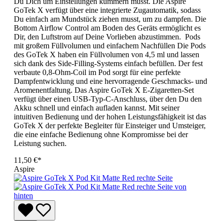
Du Dich um Einstellungen kümmern musst. Die Aspire
GoTek X verfügt über eine integrierte Zugautomatik, sodass
Du einfach am Mundstück ziehen musst, um zu dampfen. Die
Bottom Airflow Control am Boden des Geräts ermöglicht es
Dir, den Luftstrom auf Deine Vorlieben abzustimmen. Pods
mit großem Füllvolumen und einfachem Nachfüllen Die Pods
des GoTek X haben ein Füllvolumen von 4,5 ml und lassen
sich dank des Side-Filling-Systems einfach befüllen. Der fest
verbaute 0,8-Ohm-Coil im Pod sorgt für eine perfekte
Dampfentwicklung und eine hervorragende Geschmacks- und
Aromenentfaltung. Das Aspire GoTek X E-Zigaretten-Set
verfügt über einen USB-Typ-C-Anschluss, über den Du den
Akku schnell und einfach aufladen kannst. Mit seiner
intuitiven Bedienung und der hohen Leistungsfähigkeit ist das
GoTek X der perfekte Begleiter für Einsteiger und Umsteiger,
die eine einfache Bedienung ohne Kompromisse bei der
Leistung suchen.
11,50 €*
Aspire