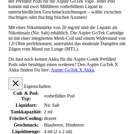
der Prefilled Pods für die Aspire GoTek Vape. Jeder Pod
kommt mit zwei Millilitern vorbefülltem Liquid in
unterschiedlichen Geschmacksrichtungen – wähle zwischen
fruchtigen oder fruchtig frischen Aromen!
Mit einer Nikotinstärke von 20 mg/ml sind die Liquids als
Nikotinsalz (Nic Salt) erhältlich. Die Aspire GoTek Cartridge
ist mit einer integrierten Mesh-Coil und einem Widerstand von
1,0 Ohm perfektioniert, unterstützt das moderate Dampfen mit
Zügen vom Mund zur Lunge (MTL).
Du hast noch keinen Akku für die Aspire Gotek Prefilled
Pods oder benötigst einen weiteren? Den Aspire GoTek X
Akku findest Du hier:
Aspire GoTek X Akku
.
Eigenschaften
Coil- & Pod-
vorbefüllter Pod
Typ:
Liquidart:
Nic Salt
Tankkapazität:
2 ml
Frische/Cooling:
dezent
Geschmack:
Blaubeere
, Himbeere
Liquidmenge:
4 ml (2 x 2 ml)