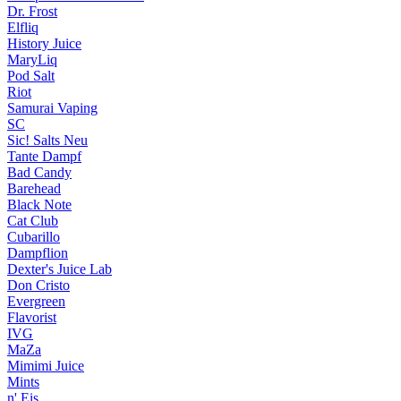
Dr. Frost
Elfliq
History Juice
MaryLiq
Pod Salt
Riot
Samurai Vaping
SC
Sic! Salts
Neu
Tante Dampf
Bad Candy
Barehead
Black Note
Cat Club
Cubarillo
Dampflion
Dexter's Juice Lab
Don Cristo
Evergreen
Flavorist
IVG
MaZa
Mimimi Juice
Mints
n' Eis