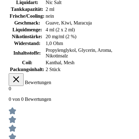
Liquidart:
Nic Salt
Tankkapazität:
2 ml
Frische/Cooling:
nein
Geschmack:
Guave
, Kiwi
, Maracuja
Liquidmenge:
4 ml (2 x 2 ml)
Nikotinstärke:
20 mg/ml (2 %)
Widerstand:
1,0 Ohm
Propylenglykol, Glycerin, Aroma,
Inhaltsstoffe:
Nikotinsalz
Coil:
Kanthal
, Mesh
Packungsinhalt:
2 Stück
Bewertungen
0
0 von 0 Bewertungen