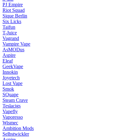
PJ Empire
Riot Squad
Sique Berlin
Six Licks
Taifun
T-Juice
Vagrand
Vampire Vape
AsMODus
Aspire
Eleaf
GeekVape
Innokin
Joyetech
Lost Vape
Smok
SQuape
Steam Crave
Teslacigs
Vapefly
Vaporesso
Wismec
Ambition Mods
Selbstwickler
Aspire