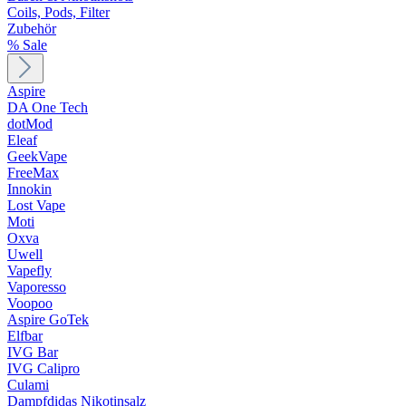
Coils, Pods, Filter
Zubehör
% Sale
Aspire
DA One Tech
dotMod
Eleaf
GeekVape
FreeMax
Innokin
Lost Vape
Moti
Oxva
Uwell
Vapefly
Vaporesso
Voopoo
Aspire GoTek
Elfbar
IVG Bar
IVG Calipro
Culami
Dampfdidas Nikotinsalz