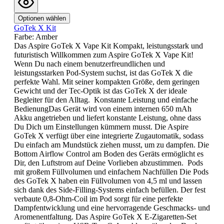
Optionen wählen
GoTek X Kit
Farbe:
Amber
Das Aspire GoTek X Vape Kit Kompakt, leistungsstark und
futuristisch Willkommen zum Aspire GoTek X Vape Kit!
Wenn Du nach einem benutzerfreundlichen und
leistungsstarken Pod-System suchst, ist das GoTek X die
perfekte Wahl. Mit seiner kompakten Größe, dem geringen
Gewicht und der Tec-Optik ist das GoTek X der ideale
Begleiter für den Alltag. Konstante Leistung und einfache
BedienungDas Gerät wird von einem internen 650 mAh
Akku angetrieben und liefert konstante Leistung, ohne dass
Du Dich um Einstellungen kümmern musst. Die Aspire
GoTek X verfügt über eine integrierte Zugautomatik, sodass
Du einfach am Mundstück ziehen musst, um zu dampfen. Die
Bottom Airflow Control am Boden des Geräts ermöglicht es
Dir, den Luftstrom auf Deine Vorlieben abzustimmen. Pods
mit großem Füllvolumen und einfachem Nachfüllen Die Pods
des GoTek X haben ein Füllvolumen von 4,5 ml und lassen
sich dank des Side-Filling-Systems einfach befüllen. Der fest
verbaute 0,8-Ohm-Coil im Pod sorgt für eine perfekte
Dampfentwicklung und eine hervorragende Geschmacks- und
Aromenentfaltung. Das Aspire GoTek X E-Zigaretten-Set