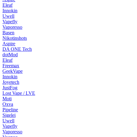
Eleaf
Innokin
Uwell
Vapefly
Vaporesso
Basen
Nikotinshots
Aspire
DA ONE Tech
dotMod
Eleaf
Freemax
GeekVape
Innokin
Joyetech
JustFog
Lost Vape / LVE
Moti
Oxva
Pipeline
Sigelei
Uwell
Vapefly
Vaporesso