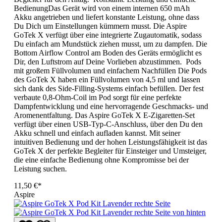
BedienungDas Gerät wird von einem internen 650 mAh
Akku angetrieben und liefert konstante Leistung, ohne dass
Du Dich um Einstellungen kümmern musst. Die Aspire
GoTek X verfügt über eine integrierte Zugautomatik, sodass
Du einfach am Mundstück ziehen musst, um zu dampfen. Die
Bottom Airflow Control am Boden des Geräts ermöglicht es
Dir, den Luftstrom auf Deine Vorlieben abzustimmen. Pods
mit großem Füllvolumen und einfachem Nachfüllen Die Pods
des GoTek X haben ein Füllvolumen von 4,5 ml und lassen
sich dank des Side-Filling-Systems einfach befüllen. Der fest
verbaute 0,8-Ohm-Coil im Pod sorgt für eine perfekte
Dampfentwicklung und eine hervorragende Geschmacks- und
Aromenentfaltung. Das Aspire GoTek X E-Zigaretten-Set
verfügt über einen USB-Typ-C-Anschluss, über den Du den
Akku schnell und einfach aufladen kannst. Mit seiner
intuitiven Bedienung und der hohen Leistungsfähigkeit ist das
GoTek X der perfekte Begleiter für Einsteiger und Umsteiger,
die eine einfache Bedienung ohne Kompromisse bei der
Leistung suchen.
11,50 €*
Aspire