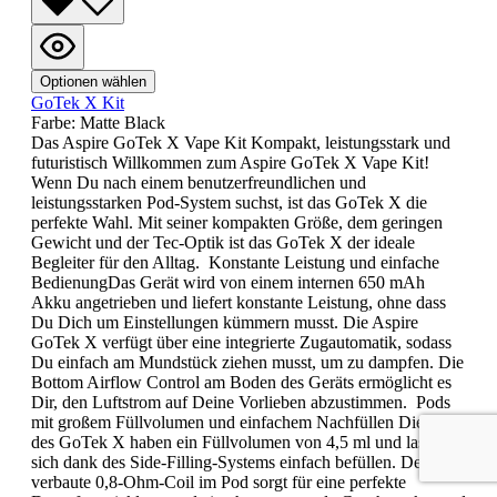
Optionen wählen
GoTek X Kit
Farbe:
Matte Black
Das Aspire GoTek X Vape Kit Kompakt, leistungsstark und
futuristisch Willkommen zum Aspire GoTek X Vape Kit!
Wenn Du nach einem benutzerfreundlichen und
leistungsstarken Pod-System suchst, ist das GoTek X die
perfekte Wahl. Mit seiner kompakten Größe, dem geringen
Gewicht und der Tec-Optik ist das GoTek X der ideale
Begleiter für den Alltag. Konstante Leistung und einfache
BedienungDas Gerät wird von einem internen 650 mAh
Akku angetrieben und liefert konstante Leistung, ohne dass
Du Dich um Einstellungen kümmern musst. Die Aspire
GoTek X verfügt über eine integrierte Zugautomatik, sodass
Du einfach am Mundstück ziehen musst, um zu dampfen. Die
Bottom Airflow Control am Boden des Geräts ermöglicht es
Dir, den Luftstrom auf Deine Vorlieben abzustimmen. Pods
mit großem Füllvolumen und einfachem Nachfüllen Die Pods
des GoTek X haben ein Füllvolumen von 4,5 ml und lassen
sich dank des Side-Filling-Systems einfach befüllen. Der fest
verbaute 0,8-Ohm-Coil im Pod sorgt für eine perfekte