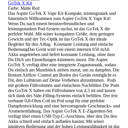
GoTek X Kit
Farbe:
Matte Red
Das Aspire GoTek X Vape Kit Kompakt, leistungsstark und
futuristisch Willkommen zum Aspire GoTek X Vape Kit!
Wenn Du nach einem benutzerfreundlichen und
leistungsstarken Pod-System suchst, ist das GoTek X die
perfekte Wahl. Mit seiner kompakten Größe, dem geringen
Gewicht und der Tec-Optik ist das GoTek X der ideale
Begleiter für den Alltag. Konstante Leistung und einfache
BedienungDas Gerät wird von einem internen 650 mAh
Akku angetrieben und liefert konstante Leistung, ohne dass
Du Dich um Einstellungen kümmern musst. Die Aspire
GoTek X verfügt über eine integrierte Zugautomatik, sodass
Du einfach am Mundstück ziehen musst, um zu dampfen. Die
Bottom Airflow Control am Boden des Geräts ermöglicht es
Dir, den Luftstrom auf Deine Vorlieben abzustimmen. Pods
mit großem Füllvolumen und einfachem Nachfüllen Die Pods
des GoTek X haben ein Füllvolumen von 4,5 ml und lassen
sich dank des Side-Filling-Systems einfach befüllen. Der fest
verbaute 0,8-Ohm-Coil im Pod sorgt für eine perfekte
Dampfentwicklung und eine hervorragende Geschmacks- und
Aromenentfaltung. Das Aspire GoTek X E-Zigaretten-Set
verfügt über einen USB-Typ-C-Anschluss, über den Du den
Akku schnell und einfach aufladen kannst. Mit seiner
intuitiven Bedienung und der hohen Leistungsfähigkeit ist das