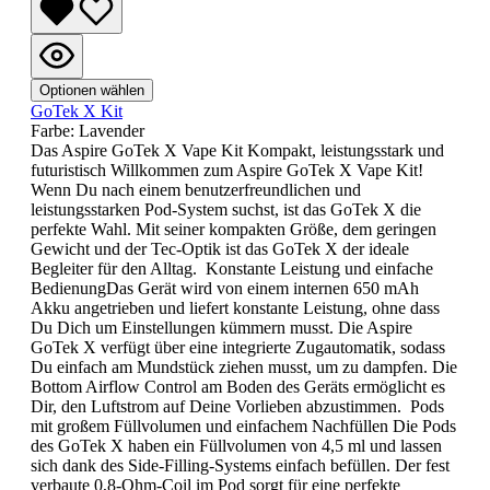
Optionen wählen
GoTek X Kit
Farbe:
Lavender
Das Aspire GoTek X Vape Kit Kompakt, leistungsstark und
futuristisch Willkommen zum Aspire GoTek X Vape Kit!
Wenn Du nach einem benutzerfreundlichen und
leistungsstarken Pod-System suchst, ist das GoTek X die
perfekte Wahl. Mit seiner kompakten Größe, dem geringen
Gewicht und der Tec-Optik ist das GoTek X der ideale
Begleiter für den Alltag. Konstante Leistung und einfache
BedienungDas Gerät wird von einem internen 650 mAh
Akku angetrieben und liefert konstante Leistung, ohne dass
Du Dich um Einstellungen kümmern musst. Die Aspire
GoTek X verfügt über eine integrierte Zugautomatik, sodass
Du einfach am Mundstück ziehen musst, um zu dampfen. Die
Bottom Airflow Control am Boden des Geräts ermöglicht es
Dir, den Luftstrom auf Deine Vorlieben abzustimmen. Pods
mit großem Füllvolumen und einfachem Nachfüllen Die Pods
des GoTek X haben ein Füllvolumen von 4,5 ml und lassen
sich dank des Side-Filling-Systems einfach befüllen. Der fest
verbaute 0,8-Ohm-Coil im Pod sorgt für eine perfekte