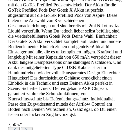
mit den GoTek Prefilled Pods entwickelt. Der Akku für die
GoTek Prefilled Pods Der Gotek X Akku ist perfekt
abgestimmt auf die GoTek Prefilled Pods von Aspire. Diese
bieten eine Auswahl von 8 verschiedenen
Geschmacksrichtungen und sind bereits mit 2ml Nikotinsalz-
Liquid vorgefüllt. Wenn Du jedoch lieber selbst befüllst, sind
die wiederbefüllbaren Gotek Pods Deine Wahl. Einfachheit
Der Gotek X Akku verzichtet komplett auf Tasten und andere
Bedienelemente. Einfach ziehen und genießen! Ideal für
Einsteiger und alle, die es unkompliziert mögen. Kraftvoll und
langlebig Mit seiner Kapazität von 650 mAh verspricht dieser
Akku längere Dampfsessions ohne ständiges Nachladen. Und
dank des mitgelieferten Type C-USB-Kabels ist er im
Handumdrehen wieder voll. Transparentes Design Ein echter
Hingucker! Das durchsichtige Gehäuse ermöglicht einen
Einblick in die Technik und setzt Deinen Akku perfekt in
Szene. Sicherheit zuerst Der eingebaute ASP-Chipsatz
garantiert zahlreiche Schutzfunktionen, von
Kurzschlussschutz bis Tiefentladungsschutz. Individualität
Passe den Zugwiderstand mittels der Airflow Control am
Boden nach Deinen Wünschen an. Ganz egal, ob Du einen
festen oder lockeren Zug bevorzugst.
7,50 €*