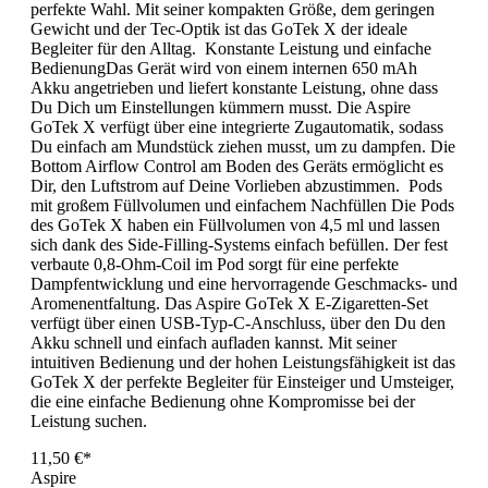
perfekte Wahl. Mit seiner kompakten Größe, dem geringen
Gewicht und der Tec-Optik ist das GoTek X der ideale
Begleiter für den Alltag. Konstante Leistung und einfache
BedienungDas Gerät wird von einem internen 650 mAh
Akku angetrieben und liefert konstante Leistung, ohne dass
Du Dich um Einstellungen kümmern musst. Die Aspire
GoTek X verfügt über eine integrierte Zugautomatik, sodass
Du einfach am Mundstück ziehen musst, um zu dampfen. Die
Bottom Airflow Control am Boden des Geräts ermöglicht es
Dir, den Luftstrom auf Deine Vorlieben abzustimmen. Pods
mit großem Füllvolumen und einfachem Nachfüllen Die Pods
des GoTek X haben ein Füllvolumen von 4,5 ml und lassen
sich dank des Side-Filling-Systems einfach befüllen. Der fest
verbaute 0,8-Ohm-Coil im Pod sorgt für eine perfekte
Dampfentwicklung und eine hervorragende Geschmacks- und
Aromenentfaltung. Das Aspire GoTek X E-Zigaretten-Set
verfügt über einen USB-Typ-C-Anschluss, über den Du den
Akku schnell und einfach aufladen kannst. Mit seiner
intuitiven Bedienung und der hohen Leistungsfähigkeit ist das
GoTek X der perfekte Begleiter für Einsteiger und Umsteiger,
die eine einfache Bedienung ohne Kompromisse bei der
Leistung suchen.
11,50 €*
Aspire