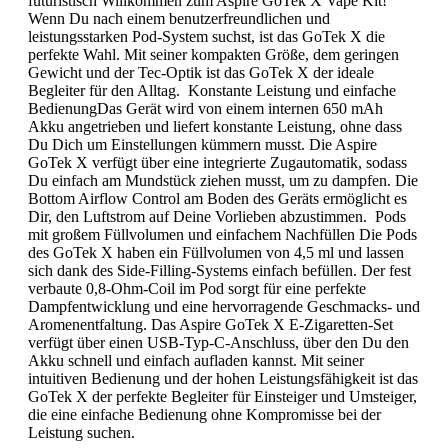
futuristisch Willkommen zum Aspire GoTek X Vape Kit!
Wenn Du nach einem benutzerfreundlichen und
leistungsstarken Pod-System suchst, ist das GoTek X die
perfekte Wahl. Mit seiner kompakten Größe, dem geringen
Gewicht und der Tec-Optik ist das GoTek X der ideale
Begleiter für den Alltag. Konstante Leistung und einfache
BedienungDas Gerät wird von einem internen 650 mAh
Akku angetrieben und liefert konstante Leistung, ohne dass
Du Dich um Einstellungen kümmern musst. Die Aspire
GoTek X verfügt über eine integrierte Zugautomatik, sodass
Du einfach am Mundstück ziehen musst, um zu dampfen. Die
Bottom Airflow Control am Boden des Geräts ermöglicht es
Dir, den Luftstrom auf Deine Vorlieben abzustimmen. Pods
mit großem Füllvolumen und einfachem Nachfüllen Die Pods
des GoTek X haben ein Füllvolumen von 4,5 ml und lassen
sich dank des Side-Filling-Systems einfach befüllen. Der fest
verbaute 0,8-Ohm-Coil im Pod sorgt für eine perfekte
Dampfentwicklung und eine hervorragende Geschmacks- und
Aromenentfaltung. Das Aspire GoTek X E-Zigaretten-Set
verfügt über einen USB-Typ-C-Anschluss, über den Du den
Akku schnell und einfach aufladen kannst. Mit seiner
intuitiven Bedienung und der hohen Leistungsfähigkeit ist das
GoTek X der perfekte Begleiter für Einsteiger und Umsteiger,
die eine einfache Bedienung ohne Kompromisse bei der
Leistung suchen.