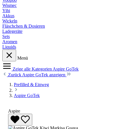
Voopoo
Wismec
Yihi
Akkus
Wickeln
Fläschchen & Dosieren
Ladegeräte
Sets
Aromen
Liquids
Menü
Zeige alle Kategorien
Aspire GoTek
Zurück
Aspire GoTek anzeigen
Prefilled & Einweg
Aspire GoTek
Aspire