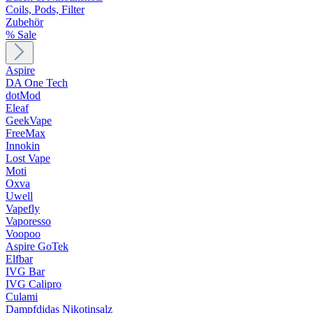
Coils, Pods, Filter
Zubehör
% Sale
Aspire
DA One Tech
dotMod
Eleaf
GeekVape
FreeMax
Innokin
Lost Vape
Moti
Oxva
Uwell
Vapefly
Vaporesso
Voopoo
Aspire GoTek
Elfbar
IVG Bar
IVG Calipro
Culami
Dampfdidas Nikotinsalz