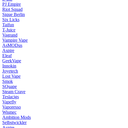
PJ Empire
Riot Squad
Sique Berlin
Six Licks
Taifun
T-Juice
Vagrand
Vampire Vape
AsMODus
Aspire
Eleaf
GeekVape
Innokin
Joyetech
Lost Vape
Smok
SQuape
Steam Crave
Teslacigs
Vapefly
Vaporesso
Wismec
Ambition Mods
Selbstwickler
Aspire