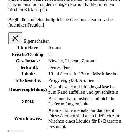
in Kombination mit der richtigen Portion Kühle für einen
frischen Kick sorgen.
Begib dich auf eine luftig-leichte Geschmacksreise voller
fruchtiger Freuden!
Eigenschaften
Liquidart:
Aroma
Frische/Cooling:
ja
Geschmack:
Kirsche
, Limette
, Zitrone
Herkunft:
Deutschland
Inhalt:
10 ml Aroma in 120 ml Mischflasche
Inhaltsstoffe:
Propylenglykol, Aromen
Mischflasche mit Lieblings-Base bis
Dosierempfehlung:
zum Rand auffüllen und gut schütteln
Base und Nikotinshots sind nicht im
Shots:
Lieferumfang enthalten.
Aromen bitte niemals pur dampfen!
Diese Aromen sind ausschließlich zum
Warnhinweis:
Mischen eines Liquids für E-Zigaretten
bestimmt.