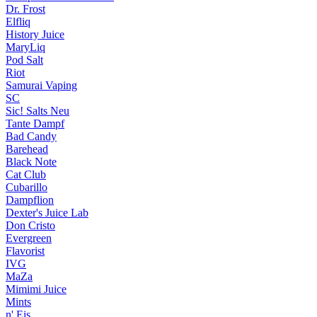
Dr. Frost
Elfliq
History Juice
MaryLiq
Pod Salt
Riot
Samurai Vaping
SC
Sic! Salts
Neu
Tante Dampf
Bad Candy
Barehead
Black Note
Cat Club
Cubarillo
Dampflion
Dexter's Juice Lab
Don Cristo
Evergreen
Flavorist
IVG
MaZa
Mimimi Juice
Mints
n' Eis