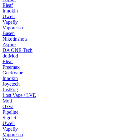
Eleaf
Innokin
Uwell
Vapefly
Vaporesso
Basen
Nikotinshots
Aspire
DA ONE Tech
dotMod
Eleaf
Freemax
GeekVape
Innokin
Joyetech
JustFog
Lost Vape / LVE
Moti
Oxva
Pipeline
Sigelei
Uwell
Vapefly
Vaporesso