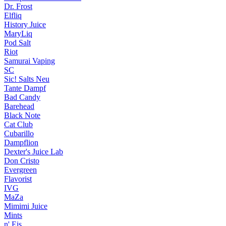
Dr. Frost
Elfliq
History Juice
MaryLiq
Pod Salt
Riot
Samurai Vaping
SC
Sic! Salts
Neu
Tante Dampf
Bad Candy
Barehead
Black Note
Cat Club
Cubarillo
Dampflion
Dexter's Juice Lab
Don Cristo
Evergreen
Flavorist
IVG
MaZa
Mimimi Juice
Mints
n' Eis