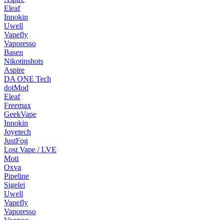
Eleaf
Innokin
Uwell
Vapefly
Vaporesso
Basen
Nikotinshots
Aspire
DA ONE Tech
dotMod
Eleaf
Freemax
GeekVape
Innokin
Joyetech
JustFog
Lost Vape / LVE
Moti
Oxva
Pipeline
Sigelei
Uwell
Vapefly
Vaporesso