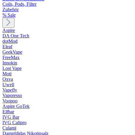
Coils, Pods, Filter
Zubehör
% Sale
Aspire
DA One Tech
dotMod
Eleaf
GeekVape
FreeMax
Innokin
Lost Vape
Moti
Oxva
Uwell
Vapefly
Vaporesso
Voopoo
Aspire GoTek
Elfbar
IVG Bar
IVG Calipro
Culami
Dampfdidas Nikotinsalz