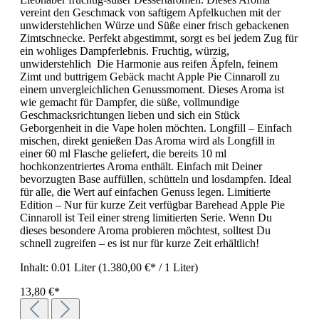
vereint den Geschmack von saftigem Apfelkuchen mit der
unwiderstehlichen Würze und Süße einer frisch gebackenen
Zimtschnecke. Perfekt abgestimmt, sorgt es bei jedem Zug für
ein wohliges Dampferlebnis. Fruchtig, würzig,
unwiderstehlich Die Harmonie aus reifen Äpfeln, feinem
Zimt und buttrigem Gebäck macht Apple Pie Cinnaroll zu
einem unvergleichlichen Genussmoment. Dieses Aroma ist
wie gemacht für Dampfer, die süße, vollmundige
Geschmacksrichtungen lieben und sich ein Stück
Geborgenheit in die Vape holen möchten. Longfill – Einfach
mischen, direkt genießen Das Aroma wird als Longfill in
einer 60 ml Flasche geliefert, die bereits 10 ml
hochkonzentriertes Aroma enthält. Einfach mit Deiner
bevorzugten Base auffüllen, schütteln und losdampfen. Ideal
für alle, die Wert auf einfachen Genuss legen. Limitierte
Edition – Nur für kurze Zeit verfügbar Barehead Apple Pie
Cinnaroll ist Teil einer streng limitierten Serie. Wenn Du
dieses besondere Aroma probieren möchtest, solltest Du
schnell zugreifen – es ist nur für kurze Zeit erhältlich!
Inhalt:
0.01 Liter
(1.380,00 €* / 1 Liter)
13,80 €*