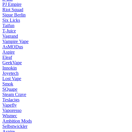
PJ Empire
Riot Squad
Sique Berlin
Six Licks
Taifun
T-Juice
Vagrand
Vampire Vape
AsMODus
Aspire
Eleaf
GeekVape
Innokin
Joyetech
Lost Vape
Smok
SQuape
Steam Crave
Teslacigs
Vapefly
Vaporesso
Wismec
Ambition Mods
Selbstwickler
Aspire