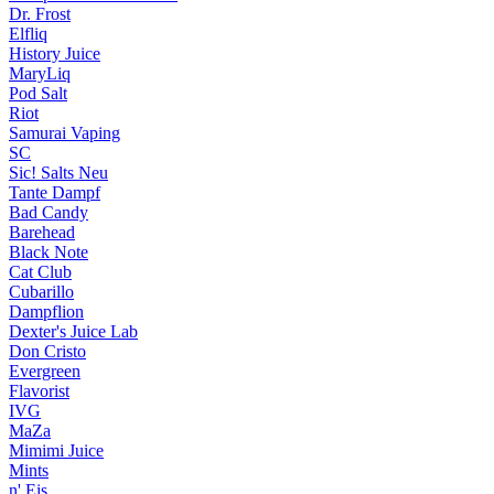
Dr. Frost
Elfliq
History Juice
MaryLiq
Pod Salt
Riot
Samurai Vaping
SC
Sic! Salts
Neu
Tante Dampf
Bad Candy
Barehead
Black Note
Cat Club
Cubarillo
Dampflion
Dexter's Juice Lab
Don Cristo
Evergreen
Flavorist
IVG
MaZa
Mimimi Juice
Mints
n' Eis