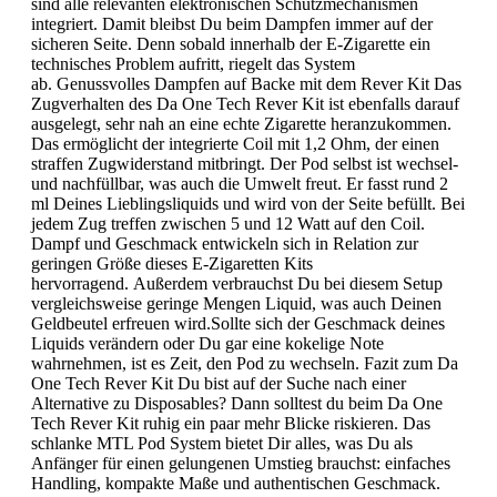
sind alle relevanten elektronischen Schutzmechanismen
integriert. Damit bleibst Du beim Dampfen immer auf der
sicheren Seite. Denn sobald innerhalb der E-Zigarette ein
technisches Problem aufritt, riegelt das System
ab. Genussvolles Dampfen auf Backe mit dem Rever Kit Das
Zugverhalten des Da One Tech Rever Kit ist ebenfalls darauf
ausgelegt, sehr nah an eine echte Zigarette heranzukommen.
Das ermöglicht der integrierte Coil mit 1,2 Ohm, der einen
straffen Zugwiderstand mitbringt. Der Pod selbst ist wechsel-
und nachfüllbar, was auch die Umwelt freut. Er fasst rund 2
ml Deines Lieblingsliquids und wird von der Seite befüllt. Bei
jedem Zug treffen zwischen 5 und 12 Watt auf den Coil.
Dampf und Geschmack entwickeln sich in Relation zur
geringen Größe dieses E-Zigaretten Kits
hervorragend. Außerdem verbrauchst Du bei diesem Setup
vergleichsweise geringe Mengen Liquid, was auch Deinen
Geldbeutel erfreuen wird.Sollte sich der Geschmack deines
Liquids verändern oder Du gar eine kokelige Note
wahrnehmen, ist es Zeit, den Pod zu wechseln. Fazit zum Da
One Tech Rever Kit Du bist auf der Suche nach einer
Alternative zu Disposables? Dann solltest du beim Da One
Tech Rever Kit ruhig ein paar mehr Blicke riskieren. Das
schlanke MTL Pod System bietet Dir alles, was Du als
Anfänger für einen gelungenen Umstieg brauchst: einfaches
Handling, kompakte Maße und authentischen Geschmack.