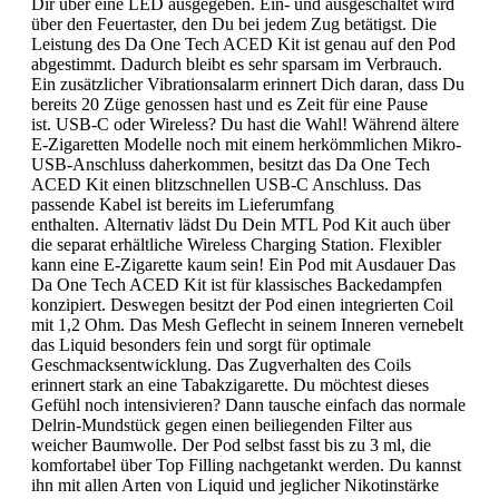
Dir über eine LED ausgegeben. Ein- und ausgeschaltet wird
über den Feuertaster, den Du bei jedem Zug betätigst. Die
Leistung des Da One Tech ACED Kit ist genau auf den Pod
abgestimmt. Dadurch bleibt es sehr sparsam im Verbrauch.
Ein zusätzlicher Vibrationsalarm erinnert Dich daran, dass Du
bereits 20 Züge genossen hast und es Zeit für eine Pause
ist. USB-C oder Wireless? Du hast die Wahl! Während ältere
E-Zigaretten Modelle noch mit einem herkömmlichen Mikro-
USB-Anschluss daherkommen, besitzt das Da One Tech
ACED Kit einen blitzschnellen USB-C Anschluss. Das
passende Kabel ist bereits im Lieferumfang
enthalten. Alternativ lädst Du Dein MTL Pod Kit auch über
die separat erhältliche Wireless Charging Station. Flexibler
kann eine E-Zigarette kaum sein! Ein Pod mit Ausdauer Das
Da One Tech ACED Kit ist für klassisches Backedampfen
konzipiert. Deswegen besitzt der Pod einen integrierten Coil
mit 1,2 Ohm. Das Mesh Geflecht in seinem Inneren vernebelt
das Liquid besonders fein und sorgt für optimale
Geschmacksentwicklung. Das Zugverhalten des Coils
erinnert stark an eine Tabakzigarette. Du möchtest dieses
Gefühl noch intensivieren? Dann tausche einfach das normale
Delrin-Mundstück gegen einen beiliegenden Filter aus
weicher Baumwolle. Der Pod selbst fasst bis zu 3 ml, die
komfortabel über Top Filling nachgetankt werden. Du kannst
ihn mit allen Arten von Liquid und jeglicher Nikotinstärke