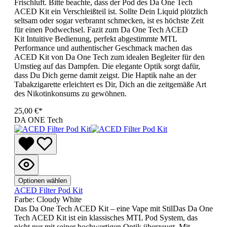
Frischluft. Bitte beachte, dass der Pod des Da One Tech
ACED Kit ein Verschleißteil ist. Sollte Dein Liquid plötzlich
seltsam oder sogar verbrannt schmecken, ist es höchste Zeit
für einen Podwechsel. Fazit zum Da One Tech ACED
Kit Intuitive Bedienung, perfekt abgestimmte MTL
Performance und authentischer Geschmack machen das
ACED Kit von Da One Tech zum idealen Begleiter für den
Umstieg auf das Dampfen. Die elegante Optik sorgt dafür,
dass Du Dich gerne damit zeigst. Die Haptik nahe an der
Tabakzigarette erleichtert es Dir, Dich an die zeitgemäße Art
des Nikotinkonsums zu gewöhnen.
25,00 €*
DA ONE Tech
Optionen wählen
ACED Filter Pod Kit
Farbe:
Cloudy White
Das Da One Tech ACED Kit – eine Vape mit StilDas Da One
Tech ACED Kit ist ein klassisches MTL Pod System, das
nicht nur mit seiner hochwertigen Optik überzeugt. Mit