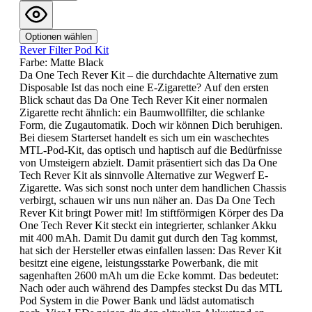
Optionen wählen
Rever Filter Pod Kit
Farbe:
Matte Black
Da One Tech Rever Kit – die durchdachte Alternative zum
Disposable Ist das noch eine E-Zigarette? Auf den ersten
Blick schaut das Da One Tech Rever Kit einer normalen
Zigarette recht ähnlich: ein Baumwollfilter, die schlanke
Form, die Zugautomatik. Doch wir können Dich beruhigen.
Bei diesem Starterset handelt es sich um ein waschechtes
MTL-Pod-Kit, das optisch und haptisch auf die Bedürfnisse
von Umsteigern abzielt. Damit präsentiert sich das Da One
Tech Rever Kit als sinnvolle Alternative zur Wegwerf E-
Zigarette. Was sich sonst noch unter dem handlichen Chassis
verbirgt, schauen wir uns nun näher an. Das Da One Tech
Rever Kit bringt Power mit! Im stiftförmigen Körper des Da
One Tech Rever Kit steckt ein integrierter, schlanker Akku
mit 400 mAh. Damit Du damit gut durch den Tag kommst,
hat sich der Hersteller etwas einfallen lassen: Das Rever Kit
besitzt eine eigene, leistungsstarke Powerbank, die mit
sagenhaften 2600 mAh um die Ecke kommt. Das bedeutet:
Nach oder auch während des Dampfes steckst Du das MTL
Pod System in die Power Bank und lädst automatisch