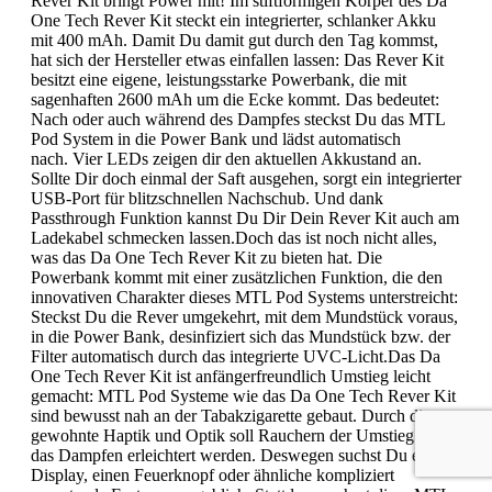
Rever Kit bringt Power mit! Im stiftförmigen Körper des Da
One Tech Rever Kit steckt ein integrierter, schlanker Akku
mit 400 mAh. Damit Du damit gut durch den Tag kommst,
hat sich der Hersteller etwas einfallen lassen: Das Rever Kit
besitzt eine eigene, leistungsstarke Powerbank, die mit
sagenhaften 2600 mAh um die Ecke kommt. Das bedeutet:
Nach oder auch während des Dampfes steckst Du das MTL
Pod System in die Power Bank und lädst automatisch
nach. Vier LEDs zeigen dir den aktuellen Akkustand an.
Sollte Dir doch einmal der Saft ausgehen, sorgt ein integrierter
USB-Port für blitzschnellen Nachschub. Und dank
Passthrough Funktion kannst Du Dir Dein Rever Kit auch am
Ladekabel schmecken lassen.Doch das ist noch nicht alles,
was das Da One Tech Rever Kit zu bieten hat. Die
Powerbank kommt mit einer zusätzlichen Funktion, die den
innovativen Charakter dieses MTL Pod Systems unterstreicht:
Steckst Du die Rever umgekehrt, mit dem Mundstück voraus,
in die Power Bank, desinfiziert sich das Mundstück bzw. der
Filter automatisch durch das integrierte UVC-Licht.Das Da
One Tech Rever Kit ist anfängerfreundlich Umstieg leicht
gemacht: MTL Pod Systeme wie das Da One Tech Rever Kit
sind bewusst nah an der Tabakzigarette gebaut. Durch die
gewohnte Haptik und Optik soll Rauchern der Umstieg auf
das Dampfen erleichtert werden. Deswegen suchst Du ein
Display, einen Feuerknopf oder ähnliche kompliziert