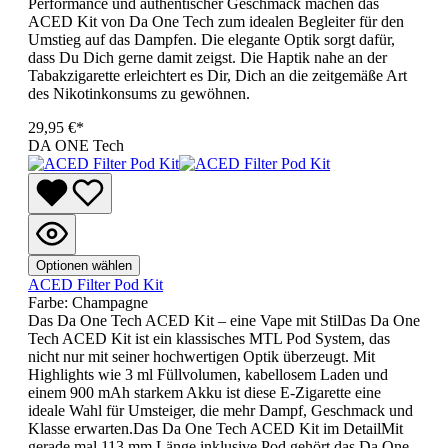
Performance und authentischer Geschmack machen das
ACED Kit von Da One Tech zum idealen Begleiter für den
Umstieg auf das Dampfen. Die elegante Optik sorgt dafür,
dass Du Dich gerne damit zeigst. Die Haptik nahe an der
Tabakzigarette erleichtert es Dir, Dich an die zeitgemäße Art
des Nikotinkonsums zu gewöhnen.
29,95 €*
DA ONE Tech
Optionen wählen
ACED Filter Pod Kit
Farbe:
Champagne
Das Da One Tech ACED Kit – eine Vape mit StilDas Da One
Tech ACED Kit ist ein klassisches MTL Pod System, das
nicht nur mit seiner hochwertigen Optik überzeugt. Mit
Highlights wie 3 ml Füllvolumen, kabellosem Laden und
einem 900 mAh starkem Akku ist diese E-Zigarette eine
ideale Wahl für Umsteiger, die mehr Dampf, Geschmack und
Klasse erwarten.Das Da One Tech ACED Kit im DetailMit
gerade mal 113 mm Länge inklusive Pod gehört das Da One