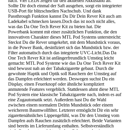
nach. Vier LEDs zeigen dir den aktuellen Akkustand an.
Sollte Dir doch einmal der Saft ausgehen, sorgt ein integrierter
USB-Port für blitzschnellen Nachschub. Und dank
Passthrough Funktion kannst Du Dir Dein Rever Kit auch am
Ladekabel schmecken lassen.Doch das ist noch nicht alles,
was das Da One Tech Rever Kit zu bieten hat. Die
Powerbank kommt mit einer zusätzlichen Funktion, die den
innovativen Charakter dieses MTL Pod Systems unterstreicht:
Steckst Du die Rever umgekehrt, mit dem Mundstück voraus,
in die Power Bank, desinfiziert sich das Mundstück bzw. der
Filter automatisch durch das integrierte UVC-Licht.Das Da
One Tech Rever Kit ist anfängerfreundlich Umstieg leicht
gemacht: MTL Pod Systeme wie das Da One Tech Rever Kit
sind bewusst nah an der Tabakzigarette gebaut. Durch die
gewohnte Haptik und Optik soll Rauchern der Umstieg auf
das Dampfen erleichtert werden. Deswegen suchst Du ein
Display, einen Feuerknopf oder ähnliche kompliziert
anmutende Features vergeblich. Stattdessen ahmt diese MTL
Pod System eine klassische Tabakzigarette nach, indem es auf
eine Zugautomatik setzt. Außerdem hast Du die Wahl
zwischen einem normalem Delrin Mundstück oder einem
weicherem Baumwollfilter. Letzterer ermöglicht Dir ein sehr
zigarettenähnliches Lippengefühl, was Dir den Umstieg vom
Dampfen aufs Rauchen zusätzlich erleichtert. Beide Varianten
sind bereits im Lieferumfang enthalten. Selbstverständlich