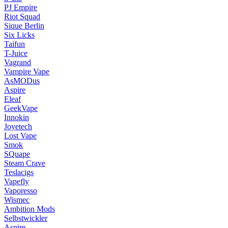
PJ Empire
Riot Squad
Sique Berlin
Six Licks
Taifun
T-Juice
Vagrand
Vampire Vape
AsMODus
Aspire
Eleaf
GeekVape
Innokin
Joyetech
Lost Vape
Smok
SQuape
Steam Crave
Teslacigs
Vapefly
Vaporesso
Wismec
Ambition Mods
Selbstwickler
Aspire