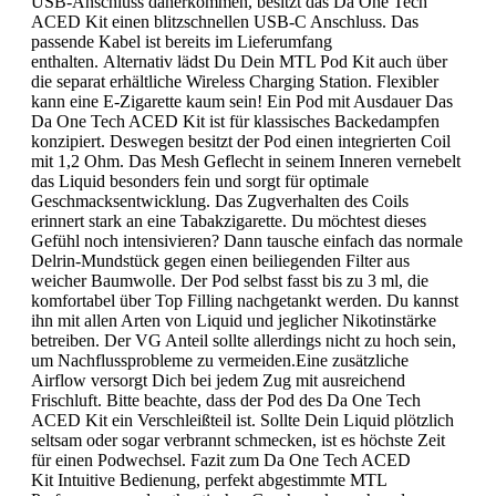
USB-Anschluss daherkommen, besitzt das Da One Tech
ACED Kit einen blitzschnellen USB-C Anschluss. Das
passende Kabel ist bereits im Lieferumfang
enthalten. Alternativ lädst Du Dein MTL Pod Kit auch über
die separat erhältliche Wireless Charging Station. Flexibler
kann eine E-Zigarette kaum sein! Ein Pod mit Ausdauer Das
Da One Tech ACED Kit ist für klassisches Backedampfen
konzipiert. Deswegen besitzt der Pod einen integrierten Coil
mit 1,2 Ohm. Das Mesh Geflecht in seinem Inneren vernebelt
das Liquid besonders fein und sorgt für optimale
Geschmacksentwicklung. Das Zugverhalten des Coils
erinnert stark an eine Tabakzigarette. Du möchtest dieses
Gefühl noch intensivieren? Dann tausche einfach das normale
Delrin-Mundstück gegen einen beiliegenden Filter aus
weicher Baumwolle. Der Pod selbst fasst bis zu 3 ml, die
komfortabel über Top Filling nachgetankt werden. Du kannst
ihn mit allen Arten von Liquid und jeglicher Nikotinstärke
betreiben. Der VG Anteil sollte allerdings nicht zu hoch sein,
um Nachflussprobleme zu vermeiden.Eine zusätzliche
Airflow versorgt Dich bei jedem Zug mit ausreichend
Frischluft. Bitte beachte, dass der Pod des Da One Tech
ACED Kit ein Verschleißteil ist. Sollte Dein Liquid plötzlich
seltsam oder sogar verbrannt schmecken, ist es höchste Zeit
für einen Podwechsel. Fazit zum Da One Tech ACED
Kit Intuitive Bedienung, perfekt abgestimmte MTL