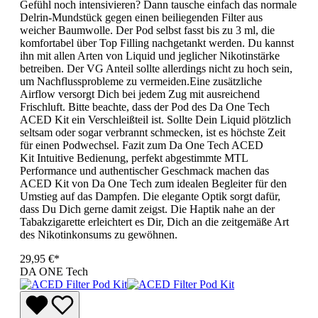
Gefühl noch intensivieren? Dann tausche einfach das normale
Delrin-Mundstück gegen einen beiliegenden Filter aus
weicher Baumwolle. Der Pod selbst fasst bis zu 3 ml, die
komfortabel über Top Filling nachgetankt werden. Du kannst
ihn mit allen Arten von Liquid und jeglicher Nikotinstärke
betreiben. Der VG Anteil sollte allerdings nicht zu hoch sein,
um Nachflussprobleme zu vermeiden.Eine zusätzliche
Airflow versorgt Dich bei jedem Zug mit ausreichend
Frischluft. Bitte beachte, dass der Pod des Da One Tech
ACED Kit ein Verschleißteil ist. Sollte Dein Liquid plötzlich
seltsam oder sogar verbrannt schmecken, ist es höchste Zeit
für einen Podwechsel. Fazit zum Da One Tech ACED
Kit Intuitive Bedienung, perfekt abgestimmte MTL
Performance und authentischer Geschmack machen das
ACED Kit von Da One Tech zum idealen Begleiter für den
Umstieg auf das Dampfen. Die elegante Optik sorgt dafür,
dass Du Dich gerne damit zeigst. Die Haptik nahe an der
Tabakzigarette erleichtert es Dir, Dich an die zeitgemäße Art
des Nikotinkonsums zu gewöhnen.
29,95 €*
DA ONE Tech