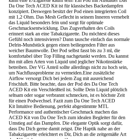
kann eine E-Zigarette kaum sein! Ein Pod mit Ausdauer Das
Da One Tech ACED Kit ist für klassisches Backedampfen
konzipiert. Deswegen besitzt der Pod einen integrierten Coil
mit 1,2 Ohm. Das Mesh Geflecht in seinem Inneren vernebelt
das Liquid besonders fein und sorgt für optimale
Geschmacksentwicklung. Das Zugverhalten des Coils
erinnert stark an eine Tabakzigarette. Du möchtest dieses
Gefühl noch intensivieren? Dann tausche einfach das normale
Delrin-Mundstück gegen einen beiliegenden Filter aus
weicher Baumwolle. Der Pod selbst fasst bis zu 3 ml, die
komfortabel über Top Filling nachgetankt werden. Du kannst
ihn mit allen Arten von Liquid und jeglicher Nikotinstärke
betreiben. Der VG Anteil sollte allerdings nicht zu hoch sein,
um Nachflussprobleme zu vermeiden.Eine zusätzliche
Airflow versorgt Dich bei jedem Zug mit ausreichend
Frischluft. Bitte beachte, dass der Pod des Da One Tech
ACED Kit ein Verschleißteil ist. Sollte Dein Liquid plötzlich
seltsam oder sogar verbrannt schmecken, ist es höchste Zeit
für einen Podwechsel. Fazit zum Da One Tech ACED
Kit Intuitive Bedienung, perfekt abgestimmte MTL
Performance und authentischer Geschmack machen das
ACED Kit von Da One Tech zum idealen Begleiter für den
Umstieg auf das Dampfen. Die elegante Optik sorgt dafür,
dass Du Dich gerne damit zeigst. Die Haptik nahe an der
Tabakzigarette erleichtert es Dir, Dich an die zeitgemäße Art