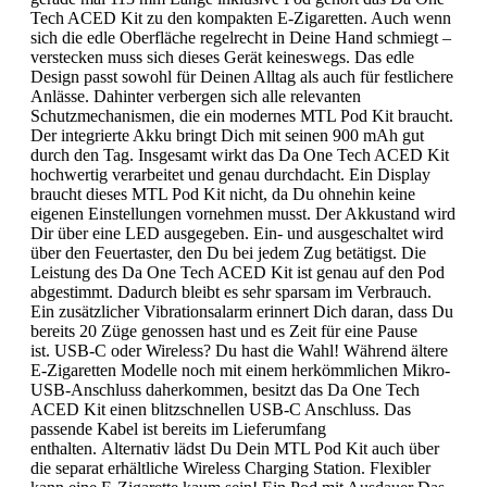
Tech ACED Kit zu den kompakten E-Zigaretten. Auch wenn
sich die edle Oberfläche regelrecht in Deine Hand schmiegt –
verstecken muss sich dieses Gerät keineswegs. Das edle
Design passt sowohl für Deinen Alltag als auch für festlichere
Anlässe. Dahinter verbergen sich alle relevanten
Schutzmechanismen, die ein modernes MTL Pod Kit braucht.
Der integrierte Akku bringt Dich mit seinen 900 mAh gut
durch den Tag. Insgesamt wirkt das Da One Tech ACED Kit
hochwertig verarbeitet und genau durchdacht. Ein Display
braucht dieses MTL Pod Kit nicht, da Du ohnehin keine
eigenen Einstellungen vornehmen musst. Der Akkustand wird
Dir über eine LED ausgegeben. Ein- und ausgeschaltet wird
über den Feuertaster, den Du bei jedem Zug betätigst. Die
Leistung des Da One Tech ACED Kit ist genau auf den Pod
abgestimmt. Dadurch bleibt es sehr sparsam im Verbrauch.
Ein zusätzlicher Vibrationsalarm erinnert Dich daran, dass Du
bereits 20 Züge genossen hast und es Zeit für eine Pause
ist. USB-C oder Wireless? Du hast die Wahl! Während ältere
E-Zigaretten Modelle noch mit einem herkömmlichen Mikro-
USB-Anschluss daherkommen, besitzt das Da One Tech
ACED Kit einen blitzschnellen USB-C Anschluss. Das
passende Kabel ist bereits im Lieferumfang
enthalten. Alternativ lädst Du Dein MTL Pod Kit auch über
die separat erhältliche Wireless Charging Station. Flexibler