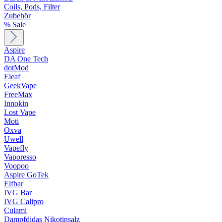
Coils, Pods, Filter
Zubehör
% Sale
Aspire
DA One Tech
dotMod
Eleaf
GeekVape
FreeMax
Innokin
Lost Vape
Moti
Oxva
Uwell
Vapefly
Vaporesso
Voopoo
Aspire GoTek
Elfbar
IVG Bar
IVG Calipro
Culami
Dampfdidas Nikotinsalz