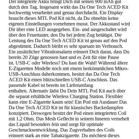
Der integrierte Akku bringt Dich mit seinen 900 mAh gut
durch den Tag. Insgesamt wirkt das Da One Tech ACED Kit
hochwertig verarbeitet und genau durchdacht. Ein Display
braucht dieses MTL Pod Kit nicht, da Du ohnehin keine
eigenen Einstellungen vornehmen musst. Der Akkustand wird
Dir über eine LED ausgegeben. Ein- und ausgeschaltet wird
über den Feuertaster, den Du bei jedem Zug betätigst. Die
Leistung des Da One Tech ACED Kit ist genau auf den Pod
abgestimmt. Dadurch bleibt es sehr sparsam im Verbrauch.
Ein zusätzlicher Vibrationsalarm erinnert Dich daran, dass Du
bereits 20 Züge genossen hast und es Zeit für eine Pause
ist. USB-C oder Wireless? Du hast die Wahl! Während ältere
E-Zigaretten Modelle noch mit einem herkömmlichen Mikro-
USB-Anschluss daherkommen, besitzt das Da One Tech
ACED Kit einen blitzschnellen USB-C Anschluss. Das
passende Kabel ist bereits im Lieferumfang
enthalten. Alternativ lädst Du Dein MTL Pod Kit auch über
die separat erhältliche Wireless Charging Station. Flexibler
kann eine E-Zigarette kaum sein! Ein Pod mit Ausdauer Das
Da One Tech ACED Kit ist für klassisches Backedampfen
konzipiert. Deswegen besitzt der Pod einen integrierten Coil
mit 1,2 Ohm. Das Mesh Geflecht in seinem Inneren vernebelt
das Liquid besonders fein und sorgt für optimale
Geschmacksentwicklung. Das Zugverhalten des Coils
erinnert stark an eine Tabakzigarette. Du möchtest dieses