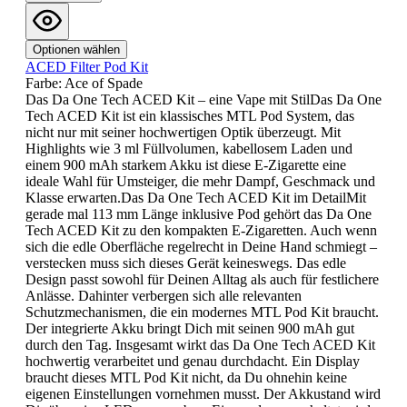
Optionen wählen
ACED Filter Pod Kit
Farbe:
Ace of Spade
Das Da One Tech ACED Kit – eine Vape mit StilDas Da One
Tech ACED Kit ist ein klassisches MTL Pod System, das
nicht nur mit seiner hochwertigen Optik überzeugt. Mit
Highlights wie 3 ml Füllvolumen, kabellosem Laden und
einem 900 mAh starkem Akku ist diese E-Zigarette eine
ideale Wahl für Umsteiger, die mehr Dampf, Geschmack und
Klasse erwarten.Das Da One Tech ACED Kit im DetailMit
gerade mal 113 mm Länge inklusive Pod gehört das Da One
Tech ACED Kit zu den kompakten E-Zigaretten. Auch wenn
sich die edle Oberfläche regelrecht in Deine Hand schmiegt –
verstecken muss sich dieses Gerät keineswegs. Das edle
Design passt sowohl für Deinen Alltag als auch für festlichere
Anlässe. Dahinter verbergen sich alle relevanten
Schutzmechanismen, die ein modernes MTL Pod Kit braucht.
Der integrierte Akku bringt Dich mit seinen 900 mAh gut
durch den Tag. Insgesamt wirkt das Da One Tech ACED Kit
hochwertig verarbeitet und genau durchdacht. Ein Display
braucht dieses MTL Pod Kit nicht, da Du ohnehin keine
eigenen Einstellungen vornehmen musst. Der Akkustand wird