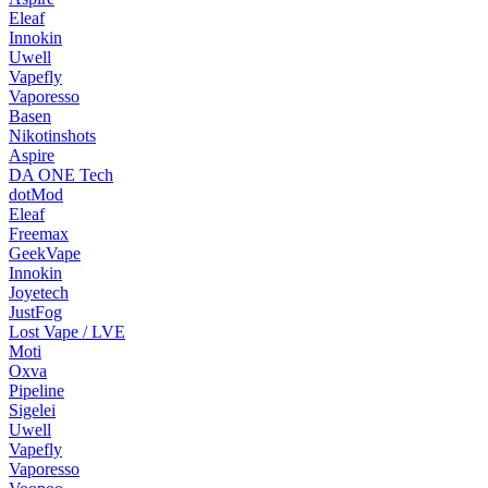
Eleaf
Innokin
Uwell
Vapefly
Vaporesso
Basen
Nikotinshots
Aspire
DA ONE Tech
dotMod
Eleaf
Freemax
GeekVape
Innokin
Joyetech
JustFog
Lost Vape / LVE
Moti
Oxva
Pipeline
Sigelei
Uwell
Vapefly
Vaporesso