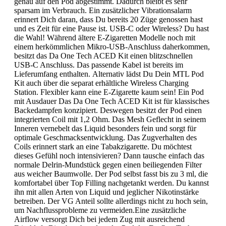
genau auf den Pod abgestimmt. Dadurch bleibt es sehr
sparsam im Verbrauch. Ein zusätzlicher Vibrationsalarm
erinnert Dich daran, dass Du bereits 20 Züge genossen hast
und es Zeit für eine Pause ist. USB-C oder Wireless? Du hast
die Wahl! Während ältere E-Zigaretten Modelle noch mit
einem herkömmlichen Mikro-USB-Anschluss daherkommen,
besitzt das Da One Tech ACED Kit einen blitzschnellen
USB-C Anschluss. Das passende Kabel ist bereits im
Lieferumfang enthalten. Alternativ lädst Du Dein MTL Pod
Kit auch über die separat erhältliche Wireless Charging
Station. Flexibler kann eine E-Zigarette kaum sein! Ein Pod
mit Ausdauer Das Da One Tech ACED Kit ist für klassisches
Backedampfen konzipiert. Deswegen besitzt der Pod einen
integrierten Coil mit 1,2 Ohm. Das Mesh Geflecht in seinem
Inneren vernebelt das Liquid besonders fein und sorgt für
optimale Geschmacksentwicklung. Das Zugverhalten des
Coils erinnert stark an eine Tabakzigarette. Du möchtest
dieses Gefühl noch intensivieren? Dann tausche einfach das
normale Delrin-Mundstück gegen einen beiliegenden Filter
aus weicher Baumwolle. Der Pod selbst fasst bis zu 3 ml, die
komfortabel über Top Filling nachgetankt werden. Du kannst
ihn mit allen Arten von Liquid und jeglicher Nikotinstärke
betreiben. Der VG Anteil sollte allerdings nicht zu hoch sein,
um Nachflussprobleme zu vermeiden.Eine zusätzliche
Airflow versorgt Dich bei jedem Zug mit ausreichend