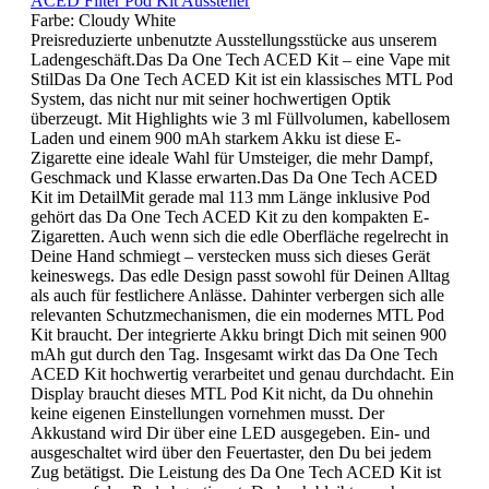
ACED Filter Pod Kit Aussteller
Farbe:
Cloudy White
Preisreduzierte unbenutzte Ausstellungsstücke aus unserem
Ladengeschäft.Das Da One Tech ACED Kit – eine Vape mit
StilDas Da One Tech ACED Kit ist ein klassisches MTL Pod
System, das nicht nur mit seiner hochwertigen Optik
überzeugt. Mit Highlights wie 3 ml Füllvolumen, kabellosem
Laden und einem 900 mAh starkem Akku ist diese E-
Zigarette eine ideale Wahl für Umsteiger, die mehr Dampf,
Geschmack und Klasse erwarten.Das Da One Tech ACED
Kit im DetailMit gerade mal 113 mm Länge inklusive Pod
gehört das Da One Tech ACED Kit zu den kompakten E-
Zigaretten. Auch wenn sich die edle Oberfläche regelrecht in
Deine Hand schmiegt – verstecken muss sich dieses Gerät
keineswegs. Das edle Design passt sowohl für Deinen Alltag
als auch für festlichere Anlässe. Dahinter verbergen sich alle
relevanten Schutzmechanismen, die ein modernes MTL Pod
Kit braucht. Der integrierte Akku bringt Dich mit seinen 900
mAh gut durch den Tag. Insgesamt wirkt das Da One Tech
ACED Kit hochwertig verarbeitet und genau durchdacht. Ein
Display braucht dieses MTL Pod Kit nicht, da Du ohnehin
keine eigenen Einstellungen vornehmen musst. Der
Akkustand wird Dir über eine LED ausgegeben. Ein- und
ausgeschaltet wird über den Feuertaster, den Du bei jedem
Zug betätigst. Die Leistung des Da One Tech ACED Kit ist