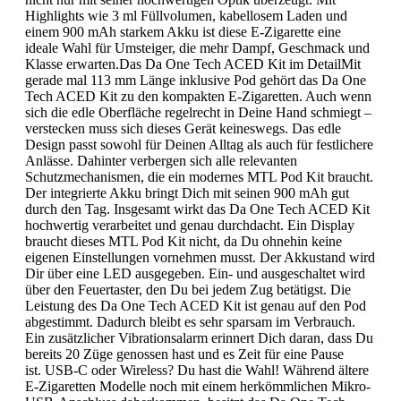
Highlights wie 3 ml Füllvolumen, kabellosem Laden und
einem 900 mAh starkem Akku ist diese E-Zigarette eine
ideale Wahl für Umsteiger, die mehr Dampf, Geschmack und
Klasse erwarten.Das Da One Tech ACED Kit im DetailMit
gerade mal 113 mm Länge inklusive Pod gehört das Da One
Tech ACED Kit zu den kompakten E-Zigaretten. Auch wenn
sich die edle Oberfläche regelrecht in Deine Hand schmiegt –
verstecken muss sich dieses Gerät keineswegs. Das edle
Design passt sowohl für Deinen Alltag als auch für festlichere
Anlässe. Dahinter verbergen sich alle relevanten
Schutzmechanismen, die ein modernes MTL Pod Kit braucht.
Der integrierte Akku bringt Dich mit seinen 900 mAh gut
durch den Tag. Insgesamt wirkt das Da One Tech ACED Kit
hochwertig verarbeitet und genau durchdacht. Ein Display
braucht dieses MTL Pod Kit nicht, da Du ohnehin keine
eigenen Einstellungen vornehmen musst. Der Akkustand wird
Dir über eine LED ausgegeben. Ein- und ausgeschaltet wird
über den Feuertaster, den Du bei jedem Zug betätigst. Die
Leistung des Da One Tech ACED Kit ist genau auf den Pod
abgestimmt. Dadurch bleibt es sehr sparsam im Verbrauch.
Ein zusätzlicher Vibrationsalarm erinnert Dich daran, dass Du
bereits 20 Züge genossen hast und es Zeit für eine Pause
ist. USB-C oder Wireless? Du hast die Wahl! Während ältere
E-Zigaretten Modelle noch mit einem herkömmlichen Mikro-