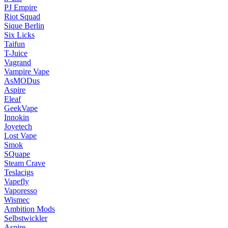
PJ Empire
Riot Squad
Sique Berlin
Six Licks
Taifun
T-Juice
Vagrand
Vampire Vape
AsMODus
Aspire
Eleaf
GeekVape
Innokin
Joyetech
Lost Vape
Smok
SQuape
Steam Crave
Teslacigs
Vapefly
Vaporesso
Wismec
Ambition Mods
Selbstwickler
Aspire