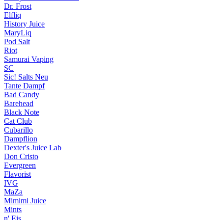
Dr. Frost
Elfliq
History Juice
MaryLiq
Pod Salt
Riot
Samurai Vaping
SC
Sic! Salts
Neu
Tante Dampf
Bad Candy
Barehead
Black Note
Cat Club
Cubarillo
Dampflion
Dexter's Juice Lab
Don Cristo
Evergreen
Flavorist
IVG
MaZa
Mimimi Juice
Mints
n' Eis