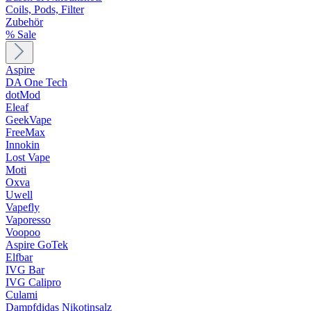
Coils, Pods, Filter
Zubehör
% Sale
Aspire
DA One Tech
dotMod
Eleaf
GeekVape
FreeMax
Innokin
Lost Vape
Moti
Oxva
Uwell
Vapefly
Vaporesso
Voopoo
Aspire GoTek
Elfbar
IVG Bar
IVG Calipro
Culami
Dampfdidas Nikotinsalz