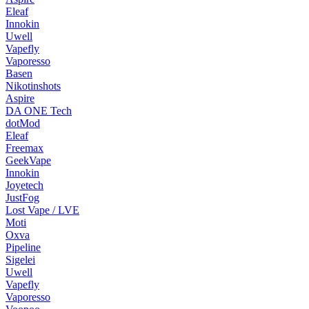
Eleaf
Innokin
Uwell
Vapefly
Vaporesso
Basen
Nikotinshots
Aspire
DA ONE Tech
dotMod
Eleaf
Freemax
GeekVape
Innokin
Joyetech
JustFog
Lost Vape / LVE
Moti
Oxva
Pipeline
Sigelei
Uwell
Vapefly
Vaporesso