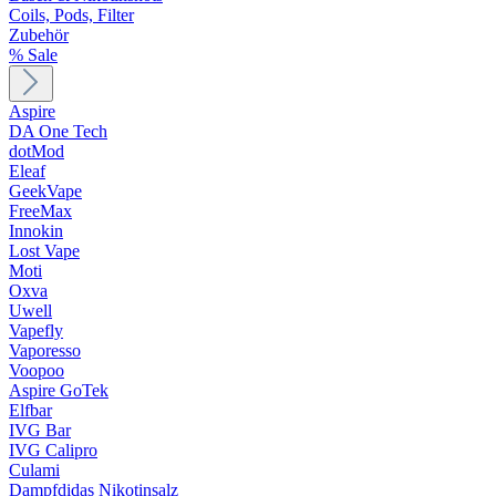
Coils, Pods, Filter
Zubehör
% Sale
Aspire
DA One Tech
dotMod
Eleaf
GeekVape
FreeMax
Innokin
Lost Vape
Moti
Oxva
Uwell
Vapefly
Vaporesso
Voopoo
Aspire GoTek
Elfbar
IVG Bar
IVG Calipro
Culami
Dampfdidas Nikotinsalz