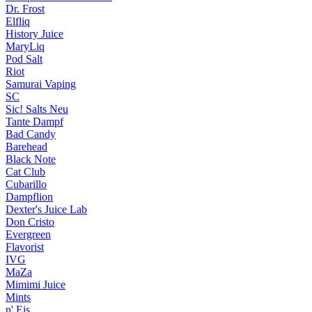
Dr. Frost
Elfliq
History Juice
MaryLiq
Pod Salt
Riot
Samurai Vaping
SC
Sic! Salts
Neu
Tante Dampf
Bad Candy
Barehead
Black Note
Cat Club
Cubarillo
Dampflion
Dexter's Juice Lab
Don Cristo
Evergreen
Flavorist
IVG
MaZa
Mimimi Juice
Mints
n' Eis