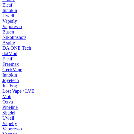
Eleaf
Innokin
Uwell
Vapefly
Vaporesso
Basen
Nikotinshots
Aspire
DA ONE Tech
dotMod
Eleaf
Freemax
GeekVape
Innokin
Joyetech
JustFog
Lost Vape / LVE
Moti
Oxva
Pipeline
Sigelei
Uwell
Vapefly
Vaporesso