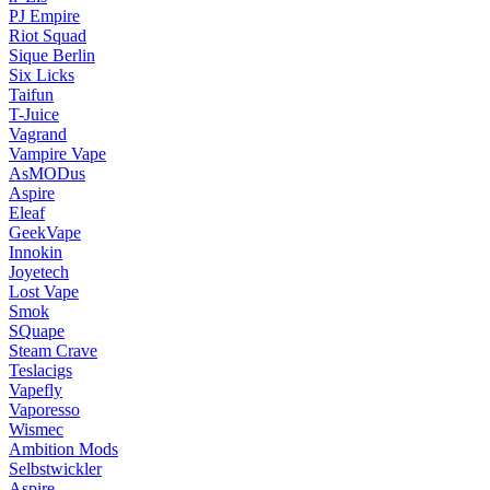
PJ Empire
Riot Squad
Sique Berlin
Six Licks
Taifun
T-Juice
Vagrand
Vampire Vape
AsMODus
Aspire
Eleaf
GeekVape
Innokin
Joyetech
Lost Vape
Smok
SQuape
Steam Crave
Teslacigs
Vapefly
Vaporesso
Wismec
Ambition Mods
Selbstwickler
Aspire