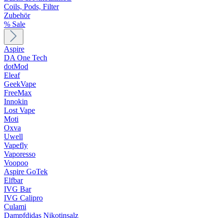
Coils, Pods, Filter
Zubehör
% Sale
Aspire
DA One Tech
dotMod
Eleaf
GeekVape
FreeMax
Innokin
Lost Vape
Moti
Oxva
Uwell
Vapefly
Vaporesso
Voopoo
Aspire GoTek
Elfbar
IVG Bar
IVG Calipro
Culami
Dampfdidas Nikotinsalz