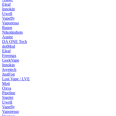
Eleaf
Innokin
Uwell
Vapefly
Vaporesso
Basen
Nikotinshots
Aspire
DA ONE Tech
dotMod
Eleaf
Freemax
GeekVape
Innokin
Joyetech
JustFog
Lost Vape / LVE
Moti
Oxva
Pipeline
Sigelei
Uwell
Vapefly
Vaporesso