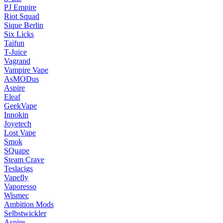
PJ Empire
Riot Squad
Sique Berlin
Six Licks
Taifun
T-Juice
Vagrand
Vampire Vape
AsMODus
Aspire
Eleaf
GeekVape
Innokin
Joyetech
Lost Vape
Smok
SQuape
Steam Crave
Teslacigs
Vapefly
Vaporesso
Wismec
Ambition Mods
Selbstwickler
Aspire