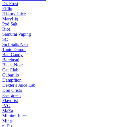
Dr. Frost
Elfliq
History Juice
MaryLiq
Pod Salt
Riot
Samurai Vaping
SC
Sic! Salts
Neu
Tante Dampf
Bad Candy
Barehead
Black Note
Cat Club
Cubarillo
Dampflion
Dexter's Juice Lab
Don Cristo
Evergreen
Flavorist
IVG
MaZa
Mimimi Juice
Mints
n' Eis