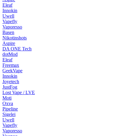
Eleaf
Innokin
Uwell
Vapefly
Vaporesso
Basen
Nikotinshots
Aspire
DA ONE Tech
dotMod
Eleaf
Freemax
GeekVape
Innokin
Joyetech
JustFog
Lost Vape / LVE
Moti
Oxva
Pipeline
Sigelei
Uwell
Vapefly
Vaporesso