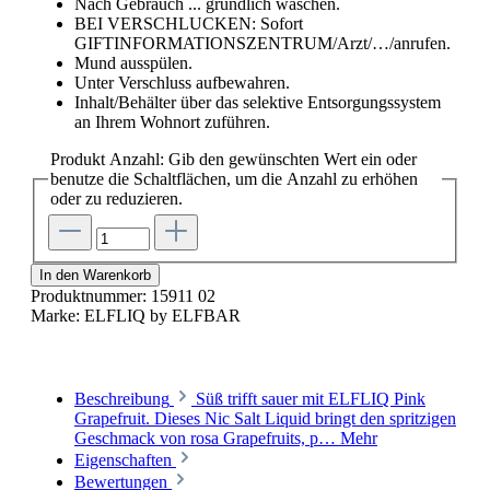
Nach Gebrauch ... gründlich waschen.
BEI VERSCHLUCKEN: Sofort
GIFTINFORMATIONSZENTRUM/Arzt/…/anrufen.
Mund ausspülen.
Unter Verschluss aufbewahren.
Inhalt/Behälter über das selektive Entsorgungssystem
an Ihrem Wohnort zuführen.
Produkt Anzahl: Gib den gewünschten Wert ein oder
benutze die Schaltflächen, um die Anzahl zu erhöhen
oder zu reduzieren.
In den Warenkorb
Produktnummer:
15911 02
Marke:
ELFLIQ by ELFBAR
Beschreibung
Süß trifft sauer mit ELFLIQ Pink
Grapefruit. Dieses Nic Salt Liquid bringt den spritzigen
Geschmack von rosa Grapefruits, p…
Mehr
Eigenschaften
Bewertungen