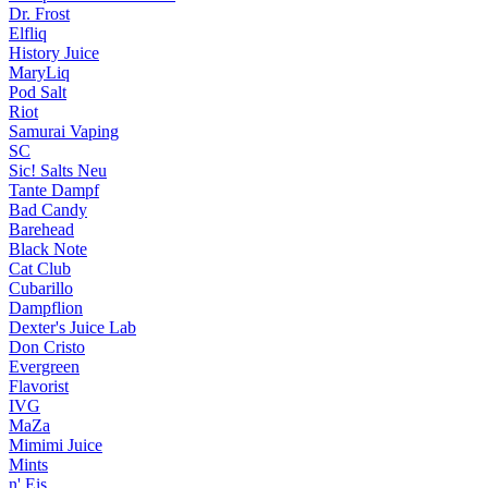
Dr. Frost
Elfliq
History Juice
MaryLiq
Pod Salt
Riot
Samurai Vaping
SC
Sic! Salts
Neu
Tante Dampf
Bad Candy
Barehead
Black Note
Cat Club
Cubarillo
Dampflion
Dexter's Juice Lab
Don Cristo
Evergreen
Flavorist
IVG
MaZa
Mimimi Juice
Mints
n' Eis