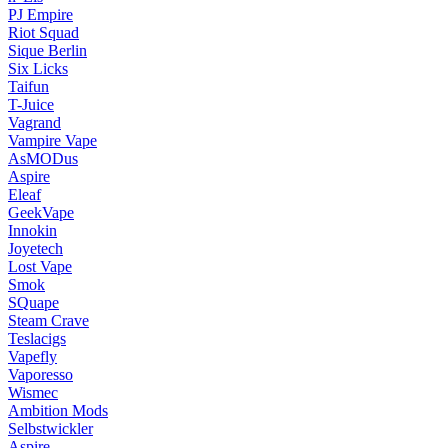
PJ Empire
Riot Squad
Sique Berlin
Six Licks
Taifun
T-Juice
Vagrand
Vampire Vape
AsMODus
Aspire
Eleaf
GeekVape
Innokin
Joyetech
Lost Vape
Smok
SQuape
Steam Crave
Teslacigs
Vapefly
Vaporesso
Wismec
Ambition Mods
Selbstwickler
Aspire