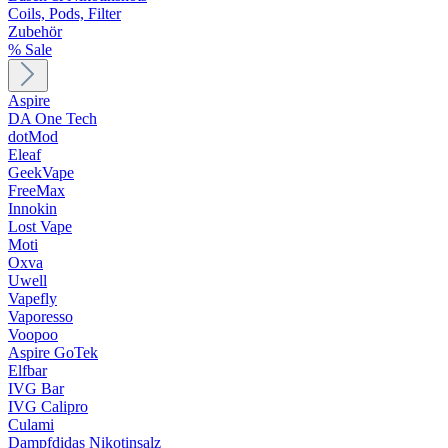
Coils, Pods, Filter
Zubehör
% Sale
Aspire
DA One Tech
dotMod
Eleaf
GeekVape
FreeMax
Innokin
Lost Vape
Moti
Oxva
Uwell
Vapefly
Vaporesso
Voopoo
Aspire GoTek
Elfbar
IVG Bar
IVG Calipro
Culami
Dampfdidas Nikotinsalz