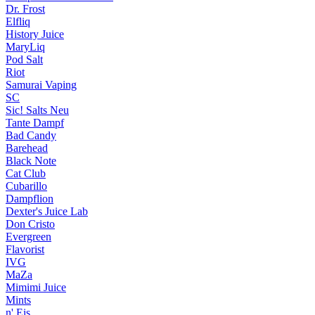
Dr. Frost
Elfliq
History Juice
MaryLiq
Pod Salt
Riot
Samurai Vaping
SC
Sic! Salts
Neu
Tante Dampf
Bad Candy
Barehead
Black Note
Cat Club
Cubarillo
Dampflion
Dexter's Juice Lab
Don Cristo
Evergreen
Flavorist
IVG
MaZa
Mimimi Juice
Mints
n' Eis