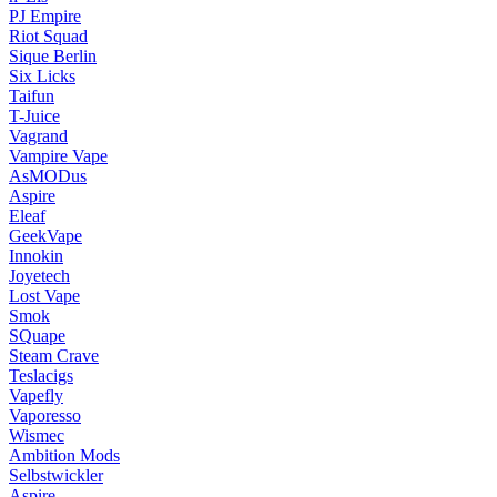
PJ Empire
Riot Squad
Sique Berlin
Six Licks
Taifun
T-Juice
Vagrand
Vampire Vape
AsMODus
Aspire
Eleaf
GeekVape
Innokin
Joyetech
Lost Vape
Smok
SQuape
Steam Crave
Teslacigs
Vapefly
Vaporesso
Wismec
Ambition Mods
Selbstwickler
Aspire