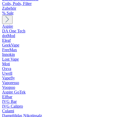
Coils, Pods, Filter
Zubehör
% Sale
Aspire
DA One Tech
dotMod
Eleaf
GeekVape
FreeMax
Innokin
Lost Vape
Moti
Oxva
Uwell
Vapefly
Vaporesso
Voopoo
Aspire GoTek
Elfbar
IVG Bar
IVG Calipro
Culami
Dampfdidas Nikotinsalz