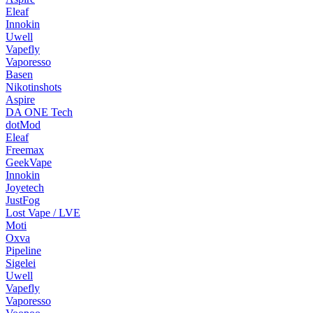
Eleaf
Innokin
Uwell
Vapefly
Vaporesso
Basen
Nikotinshots
Aspire
DA ONE Tech
dotMod
Eleaf
Freemax
GeekVape
Innokin
Joyetech
JustFog
Lost Vape / LVE
Moti
Oxva
Pipeline
Sigelei
Uwell
Vapefly
Vaporesso