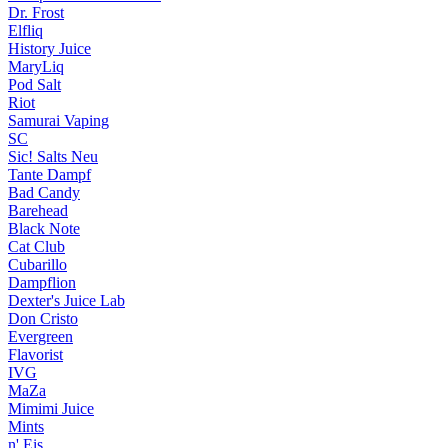
Dr. Frost
Elfliq
History Juice
MaryLiq
Pod Salt
Riot
Samurai Vaping
SC
Sic! Salts
Neu
Tante Dampf
Bad Candy
Barehead
Black Note
Cat Club
Cubarillo
Dampflion
Dexter's Juice Lab
Don Cristo
Evergreen
Flavorist
IVG
MaZa
Mimimi Juice
Mints
n' Eis