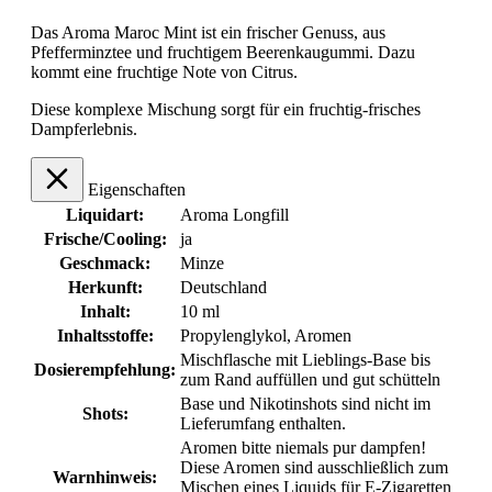
Das Aroma Maroc Mint ist ein frischer Genuss, aus
Pfefferminztee und fruchtigem Beerenkaugummi. Dazu
kommt eine fruchtige Note von Citrus.
Diese komplexe Mischung sorgt für ein fruchtig-frisches
Dampferlebnis.
Eigenschaften
Liquidart:
Aroma Longfill
Frische/Cooling:
ja
Geschmack:
Minze
Herkunft:
Deutschland
Inhalt:
10 ml
Inhaltsstoffe:
Propylenglykol, Aromen
Mischflasche mit Lieblings-Base bis
Dosierempfehlung:
zum Rand auffüllen und gut schütteln
Base und Nikotinshots sind nicht im
Shots:
Lieferumfang enthalten.
Aromen bitte niemals pur dampfen!
Diese Aromen sind ausschließlich zum
Warnhinweis:
Mischen eines Liquids für E-Zigaretten