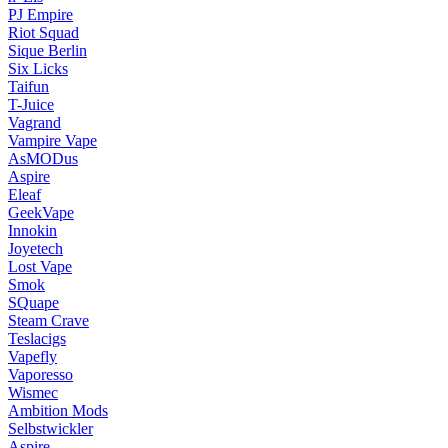
PJ Empire
Riot Squad
Sique Berlin
Six Licks
Taifun
T-Juice
Vagrand
Vampire Vape
AsMODus
Aspire
Eleaf
GeekVape
Innokin
Joyetech
Lost Vape
Smok
SQuape
Steam Crave
Teslacigs
Vapefly
Vaporesso
Wismec
Ambition Mods
Selbstwickler
Aspire