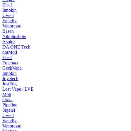
Eleaf
Innokin
Uwell
Vapefly
Vaporesso
Basen
Nikotinshots
Aspire
DA ONE Tech
dotMod
Eleaf
Freemax
GeekVape
Innokin
Joyetech
JustFog
Lost Vape / LVE
Moti
Oxva
Pipeline
Sigelei
Uwell
Vapefly
Vaporesso