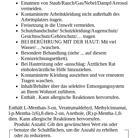
Einatmen von Staub/Rauch/Gas/Nebel/Dampf/Aerosol
vermeiden.
Kontaminierte Arbeitskleidung nicht außerhalb des
Arbeitsplatzes tragen.
Freisetzung in die Umwelt vermeiden.
Schutzhandschuhe/ Schutzkleidung/Augenschutz/
Gesichtsschutz/Gehörschutz/… tragen
BEI BERÜHRUNG MIT DER HAUT: Mit viel
Wasser/…/waschen.
Besondere Behandlung (siehe ... auf diesem
Kennzeichnungsetikett).
Bei Hautreizung oder -ausschlag: Ärztlichen Rat
einholen/ärztliche Hilfe hinzuziehen.
Kontaminierte Kleidung ausziehen und vor erneutem
Tragen waschen.
Inhalt/Behälter über das selektive Entsorgungssystem
an Ihrem Wohnort zuführen.
Enthält . Kann allergische Reaktionen hervorrufen.
Enthält L-Menthan-3-on, Veratrumaldehyd, Methylcinnamat,
l-p-Mentha-1(6),8-dien-2-on, Anethole, (R)-p-Mentha-1,8-
dien. Kann allergische Reaktionen hervorrufen.
Produkt Anzahl: Gib den gewünschten Wert ein oder
benutze die Schaltflächen, um die Anzahl zu erhöhen
oder zu reduzieren.