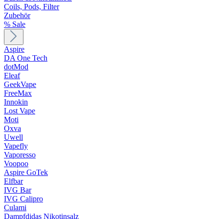
Coils, Pods, Filter
Zubehör
% Sale
Aspire
DA One Tech
dotMod
Eleaf
GeekVape
FreeMax
Innokin
Lost Vape
Moti
Oxva
Uwell
Vapefly
Vaporesso
Voopoo
Aspire GoTek
Elfbar
IVG Bar
IVG Calipro
Culami
Dampfdidas Nikotinsalz