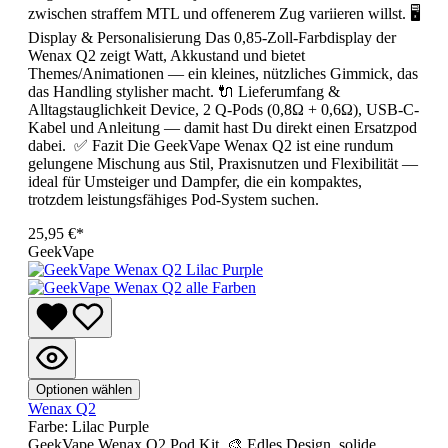
zwischen straffem MTL und offenerem Zug variieren willst. 🖥️
Display & Personalisierung Das 0,85-Zoll-Farbdisplay der
Wenax Q2 zeigt Watt, Akkustand und bietet
Themes/Animationen — ein kleines, nützliches Gimmick, das
das Handling stylisher macht. 🔌 Lieferumfang &
Alltagstauglichkeit Device, 2 Q-Pods (0,8Ω + 0,6Ω), USB-C-
Kabel und Anleitung — damit hast Du direkt einen Ersatzpod
dabei. ✅ Fazit Die GeekVape Wenax Q2 ist eine rundum
gelungene Mischung aus Stil, Praxisnutzen und Flexibilität —
ideal für Umsteiger und Dampfer, die ein kompaktes,
trotzdem leistungsfähiges Pod-System suchen.
25,95 €*
GeekVape
Optionen wählen
Wenax Q2
Farbe:
Lilac Purple
GeekVape Wenax Q2 Pod Kit 🎨 Edles Design, solide