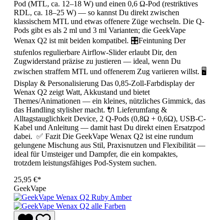
Pod (MTL, ca. 12–18 W) und einen 0,6 Ω-Pod (restriktives
RDL, ca. 18–25 W) — so kannst Du direkt zwischen
klassischem MTL und etwas offenere Züge wechseln. Die Q-
Pods gibt es als 2 ml und 3 ml Varianten; die GeekVape
Wenax Q2 ist mit beiden kompatibel. 🎛️Feintuning Der
stufenlos regulierbare Airflow-Slider erlaubt Dir, den
Zugwiderstand präzise zu justieren — ideal, wenn Du
zwischen straffem MTL und offenerem Zug variieren willst. 🖥️
Display & Personalisierung Das 0,85-Zoll-Farbdisplay der
Wenax Q2 zeigt Watt, Akkustand und bietet
Themes/Animationen — ein kleines, nützliches Gimmick, das
das Handling stylisher macht. 🔌 Lieferumfang &
Alltagstauglichkeit Device, 2 Q-Pods (0,8Ω + 0,6Ω), USB-C-
Kabel und Anleitung — damit hast Du direkt einen Ersatzpod
dabei. ✅ Fazit Die GeekVape Wenax Q2 ist eine rundum
gelungene Mischung aus Stil, Praxisnutzen und Flexibilität —
ideal für Umsteiger und Dampfer, die ein kompaktes,
trotzdem leistungsfähiges Pod-System suchen.
25,95 €*
GeekVape