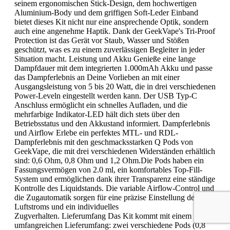
seinem ergonomischen Stick-Design, dem hochwertigen
Aluminium-Body und dem griffigen Soft-Leder Einband
bietet dieses Kit nicht nur eine ansprechende Optik, sondern
auch eine angenehme Haptik. Dank der GeekVape's Tri-Proof
Protection ist das Gerät vor Staub, Wasser und Stößen
geschützt, was es zu einem zuverlässigen Begleiter in jeder
Situation macht. Leistung und Akku Genieße eine lange
Dampfdauer mit dem integrierten 1.000mAh Akku und passe
das Dampferlebnis an Deine Vorlieben an mit einer
Ausgangsleistung von 5 bis 20 Watt, die in drei verschiedenen
Power-Leveln eingestellt werden kann. Der USB Typ-C
Anschluss ermöglicht ein schnelles Aufladen, und die
mehrfarbige Indikator-LED hält dich stets über den
Betriebsstatus und den Akkustand informiert. Dampferlebnis
und Airflow Erlebe ein perfektes MTL- und RDL-
Dampferlebnis mit den geschmacksstarken Q Pods von
GeekVape, die mit drei verschiedenen Widerständen erhältlich
sind: 0,6 Ohm, 0,8 Ohm und 1,2 Ohm.Die Pods haben ein
Fassungsvermögen von 2.0 ml, ein komfortables Top-Fill-
System und ermöglichen dank ihrer Transparenz eine ständige
Kontrolle des Liquidstands. Die variable Airflow-Control und
die Zugautomatik sorgen für eine präzise Einstellung des
Luftstroms und ein individuelles
Zugverhalten. Lieferumfang Das Kit kommt mit einem
umfangreichen Lieferumfang: zwei verschiedene Pods (0,8