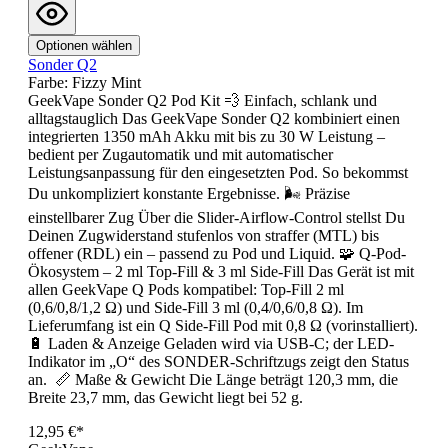
Optionen wählen
Sonder Q2
Farbe:
Fizzy Mint
GeekVape Sonder Q2 Pod Kit 💨 Einfach, schlank und
alltagstauglich Das GeekVape Sonder Q2 kombiniert einen
integrierten 1350 mAh Akku mit bis zu 30 W Leistung –
bedient per Zugautomatik und mit automatischer
Leistungsanpassung für den eingesetzten Pod. So bekommst
Du unkompliziert konstante Ergebnisse. 🌬️ Präzise
einstellbarer Zug Über die Slider-Airflow-Control stellst Du
Deinen Zugwiderstand stufenlos von straffer (MTL) bis
offener (RDL) ein – passend zu Pod und Liquid. 🧩 Q-Pod-
Ökosystem – 2 ml Top-Fill & 3 ml Side-Fill Das Gerät ist mit
allen GeekVape Q Pods kompatibel: Top-Fill 2 ml
(0,6/0,8/1,2 Ω) und Side-Fill 3 ml (0,4/0,6/0,8 Ω). Im
Lieferumfang ist ein Q Side-Fill Pod mit 0,8 Ω (vorinstalliert).
🔋 Laden & Anzeige Geladen wird via USB-C; der LED-
Indikator im „O“ des SONDER-Schriftzugs zeigt den Status
an. 📏 Maße & Gewicht Die Länge beträgt 120,3 mm, die
Breite 23,7 mm, das Gewicht liegt bei 52 g.
12,95 €*