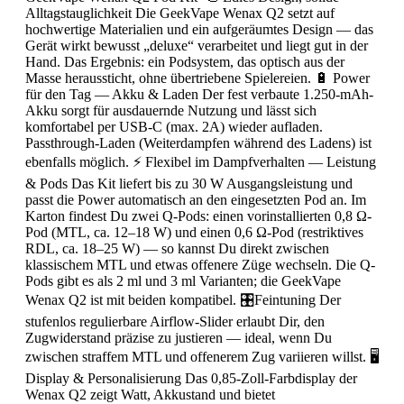
Alltagstauglichkeit Die GeekVape Wenax Q2 setzt auf
hochwertige Materialien und ein aufgeräumtes Design — das
Gerät wirkt bewusst „deluxe“ verarbeitet und liegt gut in der
Hand. Das Ergebnis: ein Podsystem, das optisch aus der
Masse heraussticht, ohne übertriebene Spielereien. 🔋 Power
für den Tag — Akku & Laden Der fest verbaute 1.250-mAh-
Akku sorgt für ausdauernde Nutzung und lässt sich
komfortabel per USB-C (max. 2A) wieder aufladen.
Passthrough-Laden (Weiterdampfen während des Ladens) ist
ebenfalls möglich. ⚡ Flexibel im Dampfverhalten — Leistung
& Pods Das Kit liefert bis zu 30 W Ausgangsleistung und
passt die Power automatisch an den eingesetzten Pod an. Im
Karton findest Du zwei Q-Pods: einen vorinstallierten 0,8 Ω-
Pod (MTL, ca. 12–18 W) und einen 0,6 Ω-Pod (restriktives
RDL, ca. 18–25 W) — so kannst Du direkt zwischen
klassischem MTL und etwas offenere Züge wechseln. Die Q-
Pods gibt es als 2 ml und 3 ml Varianten; die GeekVape
Wenax Q2 ist mit beiden kompatibel. 🎛️Feintuning Der
stufenlos regulierbare Airflow-Slider erlaubt Dir, den
Zugwiderstand präzise zu justieren — ideal, wenn Du
zwischen straffem MTL und offenerem Zug variieren willst. 🖥️
Display & Personalisierung Das 0,85-Zoll-Farbdisplay der
Wenax Q2 zeigt Watt, Akkustand und bietet