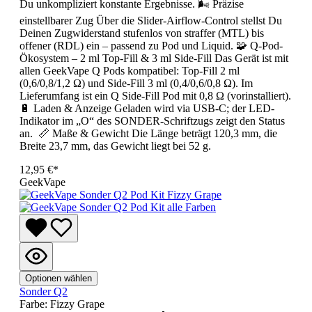
Du unkompliziert konstante Ergebnisse. 🌬️ Präzise
einstellbarer Zug Über die Slider-Airflow-Control stellst Du
Deinen Zugwiderstand stufenlos von straffer (MTL) bis
offener (RDL) ein – passend zu Pod und Liquid. 🧩 Q-Pod-
Ökosystem – 2 ml Top-Fill & 3 ml Side-Fill Das Gerät ist mit
allen GeekVape Q Pods kompatibel: Top-Fill 2 ml
(0,6/0,8/1,2 Ω) und Side-Fill 3 ml (0,4/0,6/0,8 Ω). Im
Lieferumfang ist ein Q Side-Fill Pod mit 0,8 Ω (vorinstalliert).
🔋 Laden & Anzeige Geladen wird via USB-C; der LED-
Indikator im „O“ des SONDER-Schriftzugs zeigt den Status
an. 📏 Maße & Gewicht Die Länge beträgt 120,3 mm, die
Breite 23,7 mm, das Gewicht liegt bei 52 g.
12,95 €*
GeekVape
Optionen wählen
Sonder Q2
Farbe:
Fizzy Grape