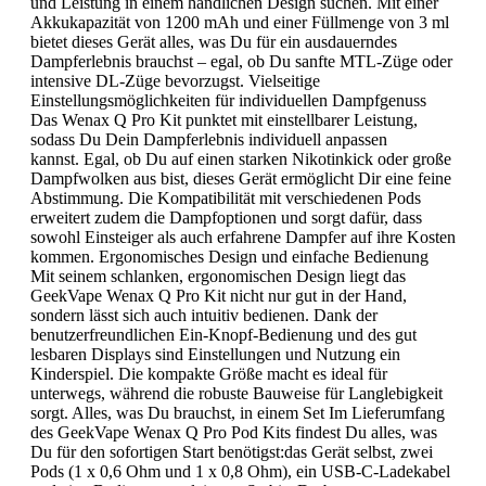
und Leistung in einem handlichen Design suchen. Mit einer
Akkukapazität von 1200 mAh und einer Füllmenge von 3 ml
bietet dieses Gerät alles, was Du für ein ausdauerndes
Dampferlebnis brauchst – egal, ob Du sanfte MTL-Züge oder
intensive DL-Züge bevorzugst. Vielseitige
Einstellungsmöglichkeiten für individuellen Dampfgenuss
Das Wenax Q Pro Kit punktet mit einstellbarer Leistung,
sodass Du Dein Dampferlebnis individuell anpassen
kannst. Egal, ob Du auf einen starken Nikotinkick oder große
Dampfwolken aus bist, dieses Gerät ermöglicht Dir eine feine
Abstimmung. Die Kompatibilität mit verschiedenen Pods
erweitert zudem die Dampfoptionen und sorgt dafür, dass
sowohl Einsteiger als auch erfahrene Dampfer auf ihre Kosten
kommen. Ergonomisches Design und einfache Bedienung
Mit seinem schlanken, ergonomischen Design liegt das
GeekVape Wenax Q Pro Kit nicht nur gut in der Hand,
sondern lässt sich auch intuitiv bedienen. Dank der
benutzerfreundlichen Ein-Knopf-Bedienung und des gut
lesbaren Displays sind Einstellungen und Nutzung ein
Kinderspiel. Die kompakte Größe macht es ideal für
unterwegs, während die robuste Bauweise für Langlebigkeit
sorgt. Alles, was Du brauchst, in einem Set Im Lieferumfang
des GeekVape Wenax Q Pro Pod Kits findest Du alles, was
Du für den sofortigen Start benötigst:das Gerät selbst, zwei
Pods (1 x 0,6 Ohm und 1 x 0,8 Ohm), ein USB-C-Ladekabel