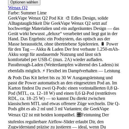
Optionen wählen
Wenax Q2
Farbe:
Summer Lime
GeekVape Wenax Q2 Pod Kit 🎨 Edles Design, solide
Alltagstauglichkeit Die GeekVape Wenax Q2 setzt auf
hochwertige Materialien und ein aufgeräumtes Design — das
Gerät wirkt bewusst „deluxe“ verarbeitet und liegt gut in der
Hand. Das Ergebnis: ein Podsystem, das optisch aus der
Masse heraussticht, ohne übertriebene Spielereien. 🔋 Power
für den Tag — Akku & Laden Der fest verbaute 1.250-mAh-
Akku sorgt für ausdauernde Nutzung und lässt sich
komfortabel per USB-C (max. 2A) wieder aufladen.
Passthrough-Laden (Weiterdampfen während des Ladens) ist
ebenfalls möglich. ⚡ Flexibel im Dampfverhalten — Leistung
& Pods Das Kit liefert bis zu 30 W Ausgangsleistung und
passt die Power automatisch an den eingesetzten Pod an. Im
Karton findest Du zwei Q-Pods: einen vorinstallierten 0,8 Ω-
Pod (MTL, ca. 12–18 W) und einen 0,6 Ω-Pod (restriktives
RDL, ca. 18–25 W) — so kannst Du direkt zwischen
klassischem MTL und etwas offenere Züge wechseln. Die Q-
Pods gibt es als 2 ml und 3 ml Varianten; die GeekVape
Wenax Q2 ist mit beiden kompatibel. 🎛️Feintuning Der
stufenlos regulierbare Airflow-Slider erlaubt Dir, den
Zugwiderstand präzise zu justieren — ideal, wenn Du