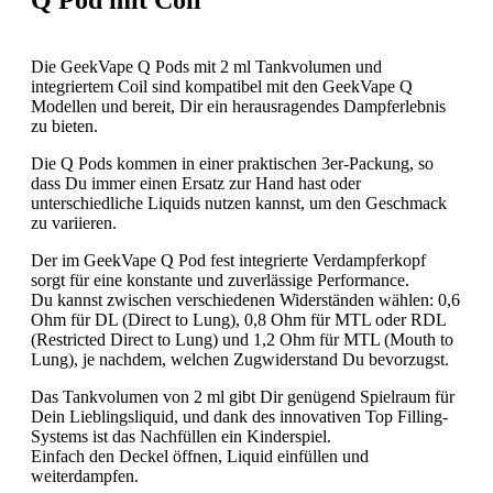
Q Pod mit Coil
Die GeekVape Q Pods mit 2 ml Tankvolumen und
integriertem Coil sind kompatibel mit den GeekVape Q
Modellen und bereit, Dir ein herausragendes Dampferlebnis
zu bieten.
Die Q Pods kommen in einer praktischen 3er-Packung, so
dass Du immer einen Ersatz zur Hand hast oder
unterschiedliche Liquids nutzen kannst, um den Geschmack
zu variieren.
Der im GeekVape Q Pod fest integrierte Verdampferkopf
sorgt für eine konstante und zuverlässige Performance.
Du kannst zwischen verschiedenen Widerständen wählen: 0,6
Ohm für DL (Direct to Lung), 0,8 Ohm für MTL oder RDL
(Restricted Direct to Lung) und 1,2 Ohm für MTL (Mouth to
Lung), je nachdem, welchen Zugwiderstand Du bevorzugst.
Das Tankvolumen von 2 ml gibt Dir genügend Spielraum für
Dein Lieblingsliquid, und dank des innovativen Top Filling-
Systems ist das Nachfüllen ein Kinderspiel.
Einfach den Deckel öffnen, Liquid einfüllen und
weiterdampfen.