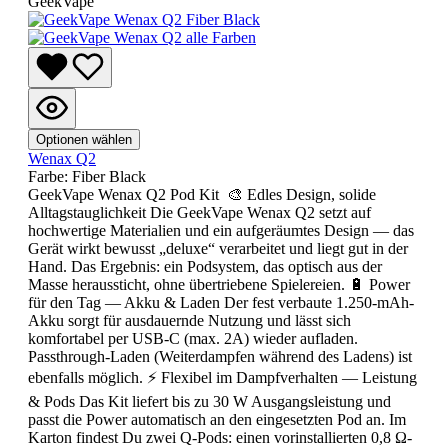
GeekVape
Optionen wählen
Wenax Q2
Farbe:
Fiber Black
GeekVape Wenax Q2 Pod Kit 🎨 Edles Design, solide
Alltagstauglichkeit Die GeekVape Wenax Q2 setzt auf
hochwertige Materialien und ein aufgeräumtes Design — das
Gerät wirkt bewusst „deluxe“ verarbeitet und liegt gut in der
Hand. Das Ergebnis: ein Podsystem, das optisch aus der
Masse heraussticht, ohne übertriebene Spielereien. 🔋 Power
für den Tag — Akku & Laden Der fest verbaute 1.250-mAh-
Akku sorgt für ausdauernde Nutzung und lässt sich
komfortabel per USB-C (max. 2A) wieder aufladen.
Passthrough-Laden (Weiterdampfen während des Ladens) ist
ebenfalls möglich. ⚡ Flexibel im Dampfverhalten — Leistung
& Pods Das Kit liefert bis zu 30 W Ausgangsleistung und
passt die Power automatisch an den eingesetzten Pod an. Im
Karton findest Du zwei Q-Pods: einen vorinstallierten 0,8 Ω-