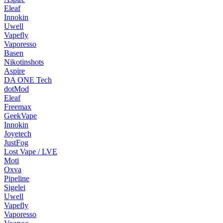
Eleaf
Innokin
Uwell
Vapefly
Vaporesso
Basen
Nikotinshots
Aspire
DA ONE Tech
dotMod
Eleaf
Freemax
GeekVape
Innokin
Joyetech
JustFog
Lost Vape / LVE
Moti
Oxva
Pipeline
Sigelei
Uwell
Vapefly
Vaporesso