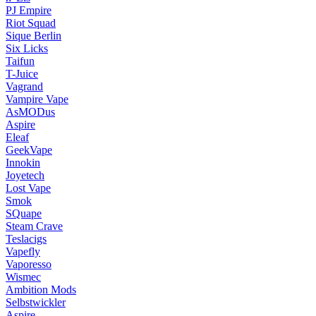
PJ Empire
Riot Squad
Sique Berlin
Six Licks
Taifun
T-Juice
Vagrand
Vampire Vape
AsMODus
Aspire
Eleaf
GeekVape
Innokin
Joyetech
Lost Vape
Smok
SQuape
Steam Crave
Teslacigs
Vapefly
Vaporesso
Wismec
Ambition Mods
Selbstwickler
Aspire