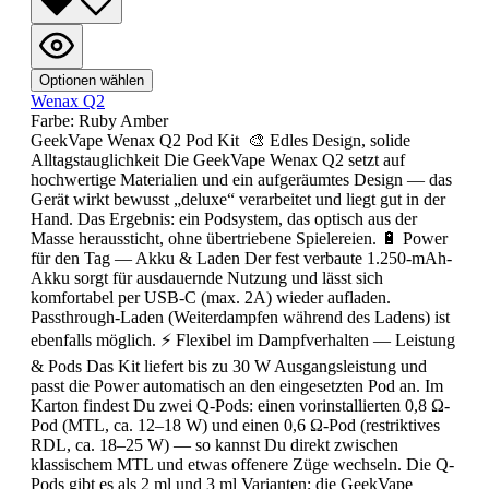
Optionen wählen
Wenax Q2
Farbe:
Ruby Amber
GeekVape Wenax Q2 Pod Kit 🎨 Edles Design, solide
Alltagstauglichkeit Die GeekVape Wenax Q2 setzt auf
hochwertige Materialien und ein aufgeräumtes Design — das
Gerät wirkt bewusst „deluxe“ verarbeitet und liegt gut in der
Hand. Das Ergebnis: ein Podsystem, das optisch aus der
Masse heraussticht, ohne übertriebene Spielereien. 🔋 Power
für den Tag — Akku & Laden Der fest verbaute 1.250-mAh-
Akku sorgt für ausdauernde Nutzung und lässt sich
komfortabel per USB-C (max. 2A) wieder aufladen.
Passthrough-Laden (Weiterdampfen während des Ladens) ist
ebenfalls möglich. ⚡ Flexibel im Dampfverhalten — Leistung
& Pods Das Kit liefert bis zu 30 W Ausgangsleistung und
passt die Power automatisch an den eingesetzten Pod an. Im
Karton findest Du zwei Q-Pods: einen vorinstallierten 0,8 Ω-
Pod (MTL, ca. 12–18 W) und einen 0,6 Ω-Pod (restriktives
RDL, ca. 18–25 W) — so kannst Du direkt zwischen
klassischem MTL und etwas offenere Züge wechseln. Die Q-
Pods gibt es als 2 ml und 3 ml Varianten; die GeekVape