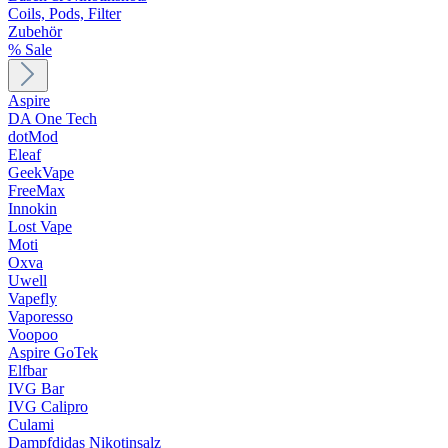
Coils, Pods, Filter
Zubehör
% Sale
Aspire
DA One Tech
dotMod
Eleaf
GeekVape
FreeMax
Innokin
Lost Vape
Moti
Oxva
Uwell
Vapefly
Vaporesso
Voopoo
Aspire GoTek
Elfbar
IVG Bar
IVG Calipro
Culami
Dampfdidas Nikotinsalz