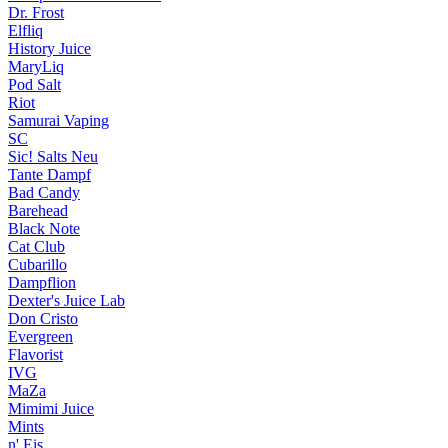
Dr. Frost
Elfliq
History Juice
MaryLiq
Pod Salt
Riot
Samurai Vaping
SC
Sic! Salts
Neu
Tante Dampf
Bad Candy
Barehead
Black Note
Cat Club
Cubarillo
Dampflion
Dexter's Juice Lab
Don Cristo
Evergreen
Flavorist
IVG
MaZa
Mimimi Juice
Mints
n' Eis