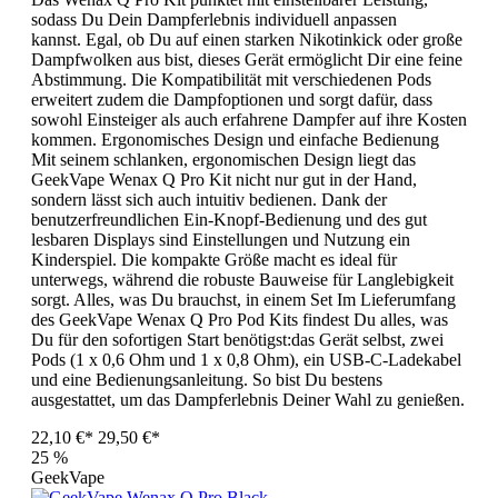
sodass Du Dein Dampferlebnis individuell anpassen
kannst. Egal, ob Du auf einen starken Nikotinkick oder große
Dampfwolken aus bist, dieses Gerät ermöglicht Dir eine feine
Abstimmung. Die Kompatibilität mit verschiedenen Pods
erweitert zudem die Dampfoptionen und sorgt dafür, dass
sowohl Einsteiger als auch erfahrene Dampfer auf ihre Kosten
kommen. Ergonomisches Design und einfache Bedienung
Mit seinem schlanken, ergonomischen Design liegt das
GeekVape Wenax Q Pro Kit nicht nur gut in der Hand,
sondern lässt sich auch intuitiv bedienen. Dank der
benutzerfreundlichen Ein-Knopf-Bedienung und des gut
lesbaren Displays sind Einstellungen und Nutzung ein
Kinderspiel. Die kompakte Größe macht es ideal für
unterwegs, während die robuste Bauweise für Langlebigkeit
sorgt. Alles, was Du brauchst, in einem Set Im Lieferumfang
des GeekVape Wenax Q Pro Pod Kits findest Du alles, was
Du für den sofortigen Start benötigst:das Gerät selbst, zwei
Pods (1 x 0,6 Ohm und 1 x 0,8 Ohm), ein USB-C-Ladekabel
und eine Bedienungsanleitung. So bist Du bestens
ausgestattet, um das Dampferlebnis Deiner Wahl zu genießen.
22,10 €*
29,50 €*
25
%
GeekVape