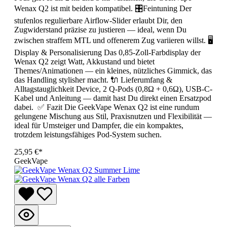
Wenax Q2 ist mit beiden kompatibel. 🎛️Feintuning Der
stufenlos regulierbare Airflow-Slider erlaubt Dir, den
Zugwiderstand präzise zu justieren — ideal, wenn Du
zwischen straffem MTL und offenerem Zug variieren willst. 🖥️
Display & Personalisierung Das 0,85-Zoll-Farbdisplay der
Wenax Q2 zeigt Watt, Akkustand und bietet
Themes/Animationen — ein kleines, nützliches Gimmick, das
das Handling stylisher macht. 🔌 Lieferumfang &
Alltagstauglichkeit Device, 2 Q-Pods (0,8Ω + 0,6Ω), USB-C-
Kabel und Anleitung — damit hast Du direkt einen Ersatzpod
dabei. ✅ Fazit Die GeekVape Wenax Q2 ist eine rundum
gelungene Mischung aus Stil, Praxisnutzen und Flexibilität —
ideal für Umsteiger und Dampfer, die ein kompaktes,
trotzdem leistungsfähiges Pod-System suchen.
25,95 €*
GeekVape