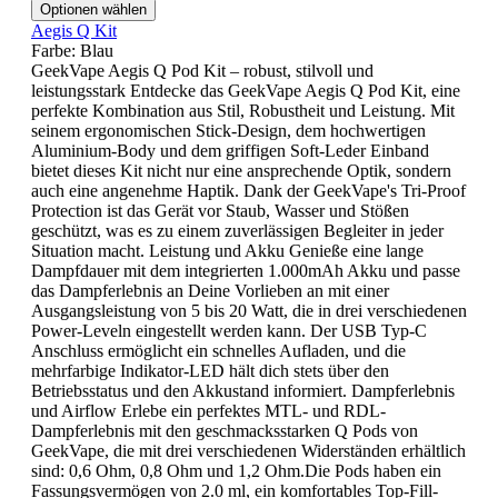
Optionen wählen
Aegis Q Kit
Farbe:
Blau
GeekVape Aegis Q Pod Kit – robust, stilvoll und
leistungsstark Entdecke das GeekVape Aegis Q Pod Kit, eine
perfekte Kombination aus Stil, Robustheit und Leistung. Mit
seinem ergonomischen Stick-Design, dem hochwertigen
Aluminium-Body und dem griffigen Soft-Leder Einband
bietet dieses Kit nicht nur eine ansprechende Optik, sondern
auch eine angenehme Haptik. Dank der GeekVape's Tri-Proof
Protection ist das Gerät vor Staub, Wasser und Stößen
geschützt, was es zu einem zuverlässigen Begleiter in jeder
Situation macht. Leistung und Akku Genieße eine lange
Dampfdauer mit dem integrierten 1.000mAh Akku und passe
das Dampferlebnis an Deine Vorlieben an mit einer
Ausgangsleistung von 5 bis 20 Watt, die in drei verschiedenen
Power-Leveln eingestellt werden kann. Der USB Typ-C
Anschluss ermöglicht ein schnelles Aufladen, und die
mehrfarbige Indikator-LED hält dich stets über den
Betriebsstatus und den Akkustand informiert. Dampferlebnis
und Airflow Erlebe ein perfektes MTL- und RDL-
Dampferlebnis mit den geschmacksstarken Q Pods von
GeekVape, die mit drei verschiedenen Widerständen erhältlich
sind: 0,6 Ohm, 0,8 Ohm und 1,2 Ohm.Die Pods haben ein
Fassungsvermögen von 2.0 ml, ein komfortables Top-Fill-