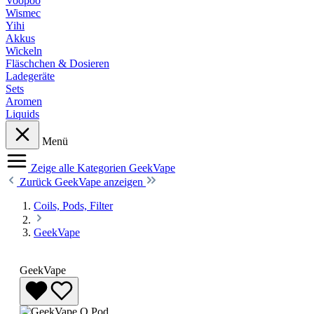
Voopoo
Wismec
Yihi
Akkus
Wickeln
Fläschchen & Dosieren
Ladegeräte
Sets
Aromen
Liquids
Menü
Zeige alle Kategorien
GeekVape
Zurück
GeekVape anzeigen
Coils, Pods, Filter
GeekVape
GeekVape