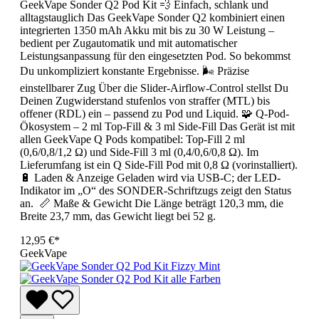
GeekVape Sonder Q2 Pod Kit 💨 Einfach, schlank und
alltagstauglich Das GeekVape Sonder Q2 kombiniert einen
integrierten 1350 mAh Akku mit bis zu 30 W Leistung –
bedient per Zugautomatik und mit automatischer
Leistungsanpassung für den eingesetzten Pod. So bekommst
Du unkompliziert konstante Ergebnisse. 🌬️ Präzise
einstellbarer Zug Über die Slider-Airflow-Control stellst Du
Deinen Zugwiderstand stufenlos von straffer (MTL) bis
offener (RDL) ein – passend zu Pod und Liquid. 🧩 Q-Pod-
Ökosystem – 2 ml Top-Fill & 3 ml Side-Fill Das Gerät ist mit
allen GeekVape Q Pods kompatibel: Top-Fill 2 ml
(0,6/0,8/1,2 Ω) und Side-Fill 3 ml (0,4/0,6/0,8 Ω). Im
Lieferumfang ist ein Q Side-Fill Pod mit 0,8 Ω (vorinstalliert).
🔋 Laden & Anzeige Geladen wird via USB-C; der LED-
Indikator im „O“ des SONDER-Schriftzugs zeigt den Status
an. 📏 Maße & Gewicht Die Länge beträgt 120,3 mm, die
Breite 23,7 mm, das Gewicht liegt bei 52 g.
12,95 €*
GeekVape