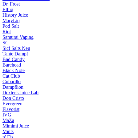
Dr. Frost
Elfliq
History Juice
MaryLiq
Pod Salt
Riot
Samurai Vaping
SC
Sic! Salts
Neu
Tante Dampf
Bad Candy
Barehead
Black Note
Cat Club
Cubarillo
Dampflion
Dexter's Juice Lab
Don Cristo
Evergreen
Flavorist
IVG
MaZa
Mimimi Juice
Mints
n' Eis