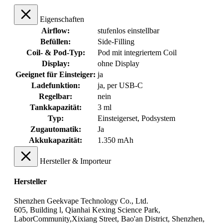
Eigenschaften
Airflow:
stufenlos einstellbar
Befüllen:
Side-Filling
Coil- & Pod-Typ:
Pod mit integriertem Coil
Display:
ohne Display
Geeignet für Einsteiger:
ja
Ladefunktion:
ja, per USB-C
Regelbar:
nein
Tankkapazität:
3 ml
Typ:
Einsteigerset
, Podsystem
Zugautomatik:
Ja
Akkukapazität:
1.350 mAh
Hersteller & Importeur
Hersteller
Shenzhen Geekvape Technology Co., Ltd.
605, Building l, Qianhai Kexing Science Park,
LaborCommunity,Xixiang Street, Bao'an District, Shenzhen,