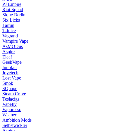
PJ Empire
Riot Squad
Sique Berlin
Six Licks
Taifun
T-Juice
Vagrand
Vampire Vape
AsMODus
Aspire
Eleaf
GeekVape
Innokin
Joyetech
Lost Vape
Smok
SQuape
Steam Crave
Teslacigs
Vapefly
Vaporesso
Wismec
Ambition Mods
Selbstwickler
Aspire