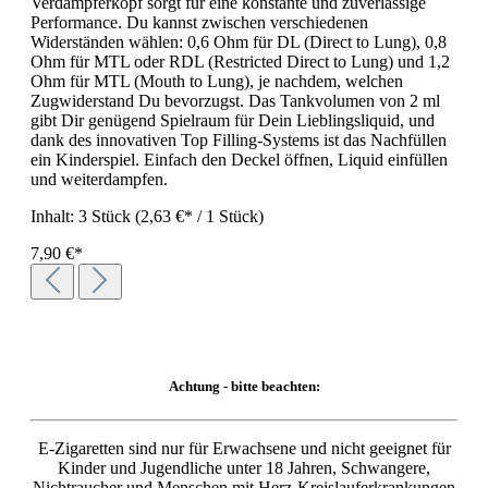
Verdampferkopf sorgt für eine konstante und zuverlässige
Performance. Du kannst zwischen verschiedenen
Widerständen wählen: 0,6 Ohm für DL (Direct to Lung), 0,8
Ohm für MTL oder RDL (Restricted Direct to Lung) und 1,2
Ohm für MTL (Mouth to Lung), je nachdem, welchen
Zugwiderstand Du bevorzugst. Das Tankvolumen von 2 ml
gibt Dir genügend Spielraum für Dein Lieblingsliquid, und
dank des innovativen Top Filling-Systems ist das Nachfüllen
ein Kinderspiel. Einfach den Deckel öffnen, Liquid einfüllen
und weiterdampfen.
Inhalt:
3 Stück
(2,63 €* / 1 Stück)
7,90 €*
Achtung - bitte beachten:
E-Zigaretten sind nur für Erwachsene und nicht geeignet für
Kinder und Jugendliche unter 18 Jahren, Schwangere,
Nichtraucher und Menschen mit Herz-Kreislauferkrankungen