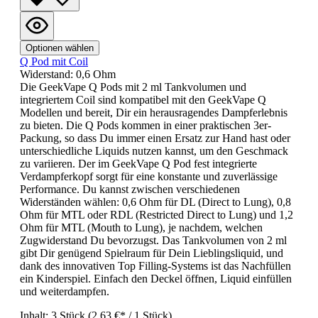
Optionen wählen
Q Pod mit Coil
Widerstand:
0,6 Ohm
Die GeekVape Q Pods mit 2 ml Tankvolumen und
integriertem Coil sind kompatibel mit den GeekVape Q
Modellen und bereit, Dir ein herausragendes Dampferlebnis
zu bieten. Die Q Pods kommen in einer praktischen 3er-
Packung, so dass Du immer einen Ersatz zur Hand hast oder
unterschiedliche Liquids nutzen kannst, um den Geschmack
zu variieren. Der im GeekVape Q Pod fest integrierte
Verdampferkopf sorgt für eine konstante und zuverlässige
Performance. Du kannst zwischen verschiedenen
Widerständen wählen: 0,6 Ohm für DL (Direct to Lung), 0,8
Ohm für MTL oder RDL (Restricted Direct to Lung) und 1,2
Ohm für MTL (Mouth to Lung), je nachdem, welchen
Zugwiderstand Du bevorzugst. Das Tankvolumen von 2 ml
gibt Dir genügend Spielraum für Dein Lieblingsliquid, und
dank des innovativen Top Filling-Systems ist das Nachfüllen
ein Kinderspiel. Einfach den Deckel öffnen, Liquid einfüllen
und weiterdampfen.
Inhalt:
3 Stück
(2,63 €* / 1 Stück)