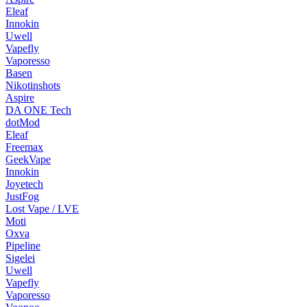
Eleaf
Innokin
Uwell
Vapefly
Vaporesso
Basen
Nikotinshots
Aspire
DA ONE Tech
dotMod
Eleaf
Freemax
GeekVape
Innokin
Joyetech
JustFog
Lost Vape / LVE
Moti
Oxva
Pipeline
Sigelei
Uwell
Vapefly
Vaporesso