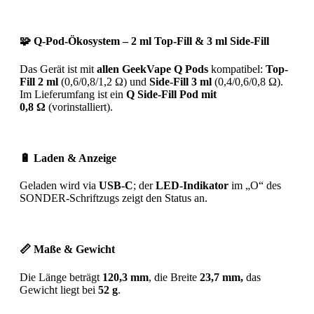
🧩 Q-Pod-Ökosystem – 2 ml Top-Fill & 3 ml Side-Fill
Das Gerät ist mit
allen GeekVape Q Pods
kompatibel:
Top-
Fill 2 ml
(0,6/0,8/1,2 Ω) und
Side-Fill 3 ml
(0,4/0,6/0,8 Ω).
Im Lieferumfang ist ein
Q Side-Fill Pod mit
0,8 Ω
(vorinstalliert).
🔋 Laden & Anzeige
Geladen wird via
USB-C
; der
LED-Indikator
im „O“ des
SONDER-Schriftzugs zeigt den Status an.
📏 Maße & Gewicht
Die Länge beträgt
120,3 mm
, die Breite
23,7 mm,
das
Gewicht liegt bei
52 g
.