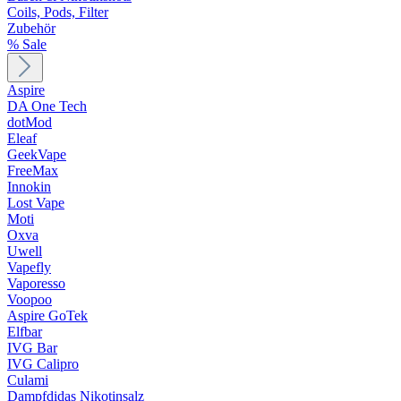
Coils, Pods, Filter
Zubehör
% Sale
Aspire
DA One Tech
dotMod
Eleaf
GeekVape
FreeMax
Innokin
Lost Vape
Moti
Oxva
Uwell
Vapefly
Vaporesso
Voopoo
Aspire GoTek
Elfbar
IVG Bar
IVG Calipro
Culami
Dampfdidas Nikotinsalz