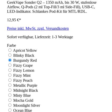
GeekVape Sonder Q2 – 1350 mAh, bis 30 W, stufenlose
Airflow, Q-Pods (2 ml Top-Fill/3 ml Side-Fill), USB-C,
LED-Indikator. Schlankes Pod-Kit für MTL/RDL.
12,95 €*
Preise inkl. MwSt. zzgl. Versandkosten
Sofort verfügbar, Lieferzeit: 1-3 Werktage
Farbe
Apricot Yellow
Blinky Black
Burgundy Red
Fizzy Grape
Fizzy Lemon
Fizzy Mint
Fizzy Peach
Metallic Purple
Midnight Black
Misty Blue
Mocha Gold
Moonlight Silver
Ocean Blue