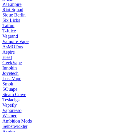
PJ Empire
Riot Squad
Sique Berlin
Six Licks
Taifun
T-Juice
Vagrand
Vampire Vape
AsMODus
Aspire
Eleaf
GeekVape
Innokin
Joyetech
Lost Vape
Smok
SQuape
Steam Crave
Teslacigs
Vapefly
Vaporesso
Wismec
Ambition Mods
Selbstwickler
Aspire