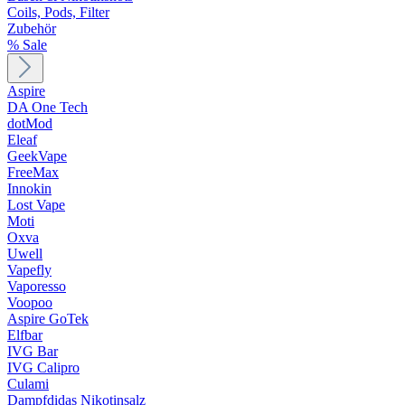
Coils, Pods, Filter
Zubehör
% Sale
Aspire
DA One Tech
dotMod
Eleaf
GeekVape
FreeMax
Innokin
Lost Vape
Moti
Oxva
Uwell
Vapefly
Vaporesso
Voopoo
Aspire GoTek
Elfbar
IVG Bar
IVG Calipro
Culami
Dampfdidas Nikotinsalz