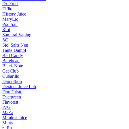
Dr. Frost
Elfliq
History Juice
MaryLiq
Pod Salt
Riot
Samurai Vaping
SC
Sic! Salts
Neu
Tante Dampf
Bad Candy
Barehead
Black Note
Cat Club
Cubarillo
Dampflion
Dexter's Juice Lab
Don Cristo
Evergreen
Flavorist
IVG
MaZa
Mimimi Juice
Mints
n' Eis