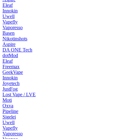
Eleaf
Innokin
Uwell
Vapefly
Vaporesso
Basen
Nikotinshots
Aspire
DA ONE Tech
dotMod
Eleaf
Freemax
GeekVape
Innokin
Joyetech
JustFog
Lost Vape / LVE
Moti
Oxva
Pipeline
Sigelei
Uwell
Vapefly
Vaporesso