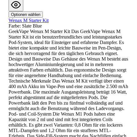
Optionen wählen
Wenax M Starter Kit
Farbe:
Slate Blue
GeekVape Wenax M Starter Kit Das GeekVape Wenax M
Starter Kit ist ein benutzerfreundliches und leistungsstarkes
Pod-System, ideal für Einsteiger und erfahrene Dampfer. Es
bietet eine kompakte und leichte Bauweise im Pen-Design,
die sich hervorragend für den täglichen Gebrauch eignet.
Design und Bauweise Das Gehäuse des Wenax M besteht aus
hochwertiger Aluminiumlegierung und ist in mehreren
attraktiven Farben erhältlich. Das ergonomische Design sorgt
für eine angenehme Handhabung und einfache Bedienung.
Technische Merkmale Das Wenax M Kit verfügt über einen
400 mAh Akku im Vape-Pen und eine zusätzliche 2.500 mAh
Powerbank. Die maximale Ausgangsleistung beträgt 16 Watt,
perfekt abgestimmt auf die mitgelieferten Pods. Die
Powerbank lädt den Pen bis zu fünfmal vollständig auf und
ermöglicht auch die Benutzung während des Ladevorgangs.
Pod- und Coil-System Die Wenax M1 Pods haben eine
Kapazität von 2 ml und sind mit fest integrierten Coils
erhältlich. Es gibt zwei Varianten: 0,8 Ohm für ein lockeres
MTL-Dampfen und 1,2 Ohm für ein strafferes MTL-
Erlebnis. Das Side-Fill-System macht das Nachfüllen einfach