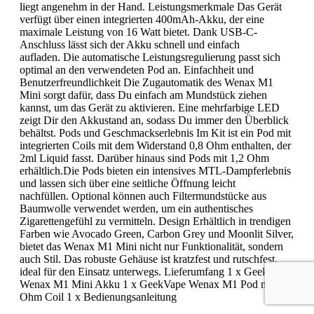
liegt angenehm in der Hand. Leistungsmerkmale Das Gerät
verfügt über einen integrierten 400mAh-Akku, der eine
maximale Leistung von 16 Watt bietet. Dank USB-C-
Anschluss lässt sich der Akku schnell und einfach
aufladen. Die automatische Leistungsregulierung passt sich
optimal an den verwendeten Pod an. Einfachheit und
Benutzerfreundlichkeit Die Zugautomatik des Wenax M1
Mini sorgt dafür, dass Du einfach am Mundstück ziehen
kannst, um das Gerät zu aktivieren. Eine mehrfarbige LED
zeigt Dir den Akkustand an, sodass Du immer den Überblick
behältst. Pods und Geschmackserlebnis Im Kit ist ein Pod mit
integrierten Coils mit dem Widerstand 0,8 Ohm enthalten, der
2ml Liquid fasst. Darüber hinaus sind Pods mit 1,2 Ohm
erhältlich.Die Pods bieten ein intensives MTL-Dampferlebnis
und lassen sich über eine seitliche Öffnung leicht
nachfüllen. Optional können auch Filtermundstücke aus
Baumwolle verwendet werden, um ein authentisches
Zigarettengefühl zu vermitteln. Design Erhältlich in trendigen
Farben wie Avocado Green, Carbon Grey und Moonlit Silver,
bietet das Wenax M1 Mini nicht nur Funktionalität, sondern
auch Stil. Das robuste Gehäuse ist kratzfest und rutschfest,
ideal für den Einsatz unterwegs. Lieferumfang 1 x GeekVape
Wenax M1 Mini Akku 1 x GeekVape Wenax M1 Pod mit 0,8
Ohm Coil 1 x Bedienungsanleitung