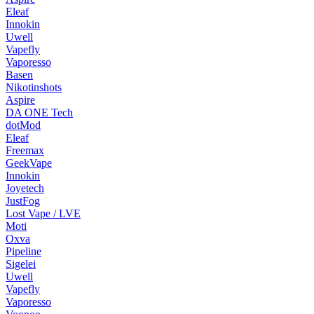
Eleaf
Innokin
Uwell
Vapefly
Vaporesso
Basen
Nikotinshots
Aspire
DA ONE Tech
dotMod
Eleaf
Freemax
GeekVape
Innokin
Joyetech
JustFog
Lost Vape / LVE
Moti
Oxva
Pipeline
Sigelei
Uwell
Vapefly
Vaporesso