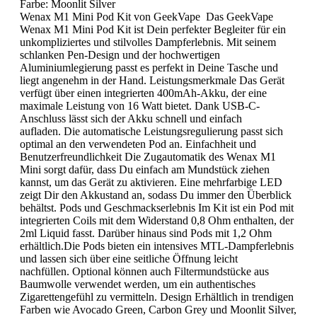
Farbe:
Moonlit Silver
Wenax M1 Mini Pod Kit von GeekVape Das GeekVape
Wenax M1 Mini Pod Kit ist Dein perfekter Begleiter für ein
unkompliziertes und stilvolles Dampferlebnis. Mit seinem
schlanken Pen-Design und der hochwertigen
Aluminiumlegierung passt es perfekt in Deine Tasche und
liegt angenehm in der Hand. Leistungsmerkmale Das Gerät
verfügt über einen integrierten 400mAh-Akku, der eine
maximale Leistung von 16 Watt bietet. Dank USB-C-
Anschluss lässt sich der Akku schnell und einfach
aufladen. Die automatische Leistungsregulierung passt sich
optimal an den verwendeten Pod an. Einfachheit und
Benutzerfreundlichkeit Die Zugautomatik des Wenax M1
Mini sorgt dafür, dass Du einfach am Mundstück ziehen
kannst, um das Gerät zu aktivieren. Eine mehrfarbige LED
zeigt Dir den Akkustand an, sodass Du immer den Überblick
behältst. Pods und Geschmackserlebnis Im Kit ist ein Pod mit
integrierten Coils mit dem Widerstand 0,8 Ohm enthalten, der
2ml Liquid fasst. Darüber hinaus sind Pods mit 1,2 Ohm
erhältlich.Die Pods bieten ein intensives MTL-Dampferlebnis
und lassen sich über eine seitliche Öffnung leicht
nachfüllen. Optional können auch Filtermundstücke aus
Baumwolle verwendet werden, um ein authentisches
Zigarettengefühl zu vermitteln. Design Erhältlich in trendigen
Farben wie Avocado Green, Carbon Grey und Moonlit Silver,