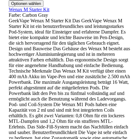
Optionen wählen
Wenax M Starter Kit
Farbe:
Carbon Gray
GeekVape Wenax M Starter Kit Das GeekVape Wenax M
Starter Kit ist ein benutzerfreundliches und leistungsstarkes
Pod-System, ideal für Einsteiger und erfahrene Dampfer. Es
bietet eine kompakte und leichte Bauweise im Pen-Design,
die sich hervorragend für den täglichen Gebrauch eignet.
Design und Bauweise Das Gehäuse des Wenax M besteht aus
hochwertiger Aluminiumlegierung und ist in mehreren
attraktiven Farben erhältlich. Das ergonomische Design sorgt
für eine angenehme Handhabung und einfache Bedienung.
Technische Merkmale Das Wenax M Kit verfügt über einen
400 mAh Akku im Vape-Pen und eine zusätzliche 2.500 mAh
Powerbank. Die maximale Ausgangsleistung beträgt 16 Watt,
perfekt abgestimmt auf die mitgelieferten Pods. Die
Powerbank lädt den Pen bis zu fünfmal vollständig auf und
ermöglicht auch die Benutzung während des Ladevorgangs.
Pod- und Coil-System Die Wenax M1 Pods haben eine
Kapazität von 2 ml und sind mit fest integrierten Coils
erhältlich. Es gibt zwei Varianten: 0,8 Ohm für ein lockeres
MTL-Dampfen und 1,2 Ohm für ein strafferes MTL-
Erlebnis. Das Side-Fill-System macht das Nachfüllen einfach
und sauber. Benutzerfreundlichkeit Die Vape ist sehr einfach
zu bedienen, hat eine Zugautomatik sowie eine automatische