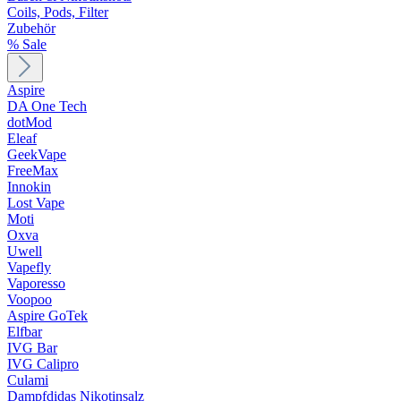
Coils, Pods, Filter
Zubehör
% Sale
Aspire
DA One Tech
dotMod
Eleaf
GeekVape
FreeMax
Innokin
Lost Vape
Moti
Oxva
Uwell
Vapefly
Vaporesso
Voopoo
Aspire GoTek
Elfbar
IVG Bar
IVG Calipro
Culami
Dampfdidas Nikotinsalz