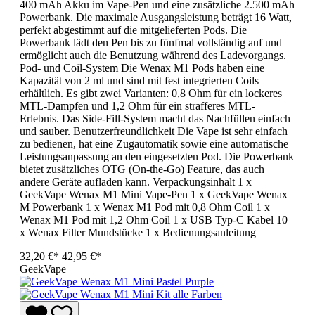
400 mAh Akku im Vape-Pen und eine zusätzliche 2.500 mAh
Powerbank. Die maximale Ausgangsleistung beträgt 16 Watt,
perfekt abgestimmt auf die mitgelieferten Pods. Die
Powerbank lädt den Pen bis zu fünfmal vollständig auf und
ermöglicht auch die Benutzung während des Ladevorgangs.
Pod- und Coil-System Die Wenax M1 Pods haben eine
Kapazität von 2 ml und sind mit fest integrierten Coils
erhältlich. Es gibt zwei Varianten: 0,8 Ohm für ein lockeres
MTL-Dampfen und 1,2 Ohm für ein strafferes MTL-
Erlebnis. Das Side-Fill-System macht das Nachfüllen einfach
und sauber. Benutzerfreundlichkeit Die Vape ist sehr einfach
zu bedienen, hat eine Zugautomatik sowie eine automatische
Leistungsanpassung an den eingesetzten Pod. Die Powerbank
bietet zusätzliches OTG (On-the-Go) Feature, das auch
andere Geräte aufladen kann. Verpackungsinhalt 1 x
GeekVape Wenax M1 Mini Vape-Pen 1 x GeekVape Wenax
M Powerbank 1 x Wenax M1 Pod mit 0,8 Ohm Coil 1 x
Wenax M1 Pod mit 1,2 Ohm Coil 1 x USB Typ-C Kabel 10
x Wenax Filter Mundstücke 1 x Bedienungsanleitung
32,20 €*
42,95 €*
GeekVape