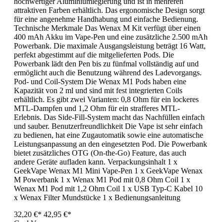
hochwertiger Aluminiumlegierung und ist in mehreren
attraktiven Farben erhältlich. Das ergonomische Design sorgt
für eine angenehme Handhabung und einfache Bedienung.
Technische Merkmale Das Wenax M Kit verfügt über einen
400 mAh Akku im Vape-Pen und eine zusätzliche 2.500 mAh
Powerbank. Die maximale Ausgangsleistung beträgt 16 Watt,
perfekt abgestimmt auf die mitgelieferten Pods. Die
Powerbank lädt den Pen bis zu fünfmal vollständig auf und
ermöglicht auch die Benutzung während des Ladevorgangs.
Pod- und Coil-System Die Wenax M1 Pods haben eine
Kapazität von 2 ml und sind mit fest integrierten Coils
erhältlich. Es gibt zwei Varianten: 0,8 Ohm für ein lockeres
MTL-Dampfen und 1,2 Ohm für ein strafferes MTL-
Erlebnis. Das Side-Fill-System macht das Nachfüllen einfach
und sauber. Benutzerfreundlichkeit Die Vape ist sehr einfach
zu bedienen, hat eine Zugautomatik sowie eine automatische
Leistungsanpassung an den eingesetzten Pod. Die Powerbank
bietet zusätzliches OTG (On-the-Go) Feature, das auch
andere Geräte aufladen kann. Verpackungsinhalt 1 x
GeekVape Wenax M1 Mini Vape-Pen 1 x GeekVape Wenax
M Powerbank 1 x Wenax M1 Pod mit 0,8 Ohm Coil 1 x
Wenax M1 Pod mit 1,2 Ohm Coil 1 x USB Typ-C Kabel 10
x Wenax Filter Mundstücke 1 x Bedienungsanleitung
32,20 €*
42,95 €*