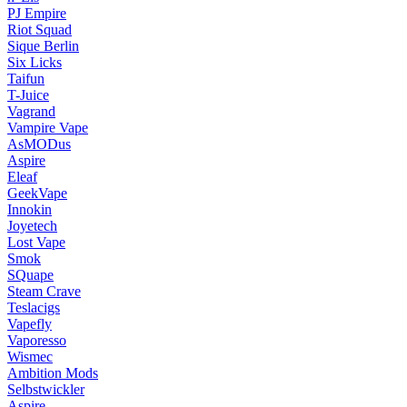
PJ Empire
Riot Squad
Sique Berlin
Six Licks
Taifun
T-Juice
Vagrand
Vampire Vape
AsMODus
Aspire
Eleaf
GeekVape
Innokin
Joyetech
Lost Vape
Smok
SQuape
Steam Crave
Teslacigs
Vapefly
Vaporesso
Wismec
Ambition Mods
Selbstwickler
Aspire