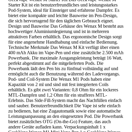
Starter Kit ist ein benutzerfreundliches und leistungsstarkes
Pod-System, ideal für Einsteiger und erfahrene Dampfer. Es
bietet eine kompakte und leichte Bauweise im Pen-Design,
die sich hervorragend für den täglichen Gebrauch eignet.
Design und Bauweise Das Gehäuse des Wenax M besteht aus
hochwertiger Aluminiumlegierung und ist in mehreren
attraktiven Farben erhältlich. Das ergonomische Design sorgt
für eine angenehme Handhabung und einfache Bedienung.
Technische Merkmale Das Wenax M Kit verfügt über einen
400 mAh Akku im Vape-Pen und eine zusätzliche 2.500 mAh
Powerbank. Die maximale Ausgangsleistung beträgt 16 Watt,
perfekt abgestimmt auf die mitgelieferten Pods. Die
Powerbank lädt den Pen bis zu fünfmal vollständig auf und
ermöglicht auch die Benutzung während des Ladevorgangs.
Pod- und Coil-System Die Wenax M1 Pods haben eine
Kapazität von 2 ml und sind mit fest integrierten Coils
erhältlich. Es gibt zwei Varianten: 0,8 Ohm für ein lockeres
MTL-Dampfen und 1,2 Ohm für ein strafferes MTL-
Erlebnis. Das Side-Fill-System macht das Nachfüllen einfach
und sauber. Benutzerfreundlichkeit Die Vape ist sehr einfach
zu bedienen, hat eine Zugautomatik sowie eine automatische
Leistungsanpassung an den eingesetzten Pod. Die Powerbank
bietet zusätzliches OTG (On-the-Go) Feature, das auch
andere Geräte aufladen kann. Verpackungsinhalt 1 x