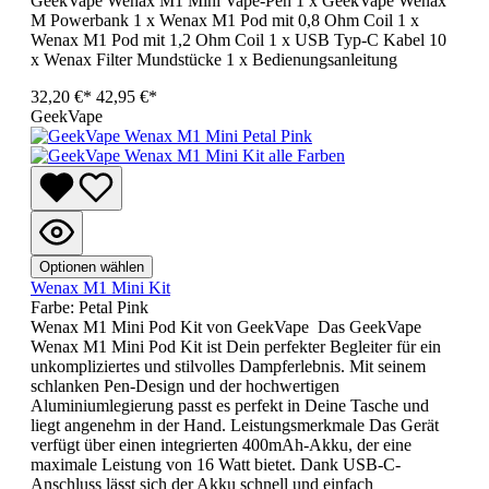
GeekVape Wenax M1 Mini Vape-Pen 1 x GeekVape Wenax
M Powerbank 1 x Wenax M1 Pod mit 0,8 Ohm Coil 1 x
Wenax M1 Pod mit 1,2 Ohm Coil 1 x USB Typ-C Kabel 10
x Wenax Filter Mundstücke 1 x Bedienungsanleitung
32,20 €*
42,95 €*
GeekVape
Optionen wählen
Wenax M1 Mini Kit
Farbe:
Petal Pink
Wenax M1 Mini Pod Kit von GeekVape Das GeekVape
Wenax M1 Mini Pod Kit ist Dein perfekter Begleiter für ein
unkompliziertes und stilvolles Dampferlebnis. Mit seinem
schlanken Pen-Design und der hochwertigen
Aluminiumlegierung passt es perfekt in Deine Tasche und
liegt angenehm in der Hand. Leistungsmerkmale Das Gerät
verfügt über einen integrierten 400mAh-Akku, der eine
maximale Leistung von 16 Watt bietet. Dank USB-C-
Anschluss lässt sich der Akku schnell und einfach