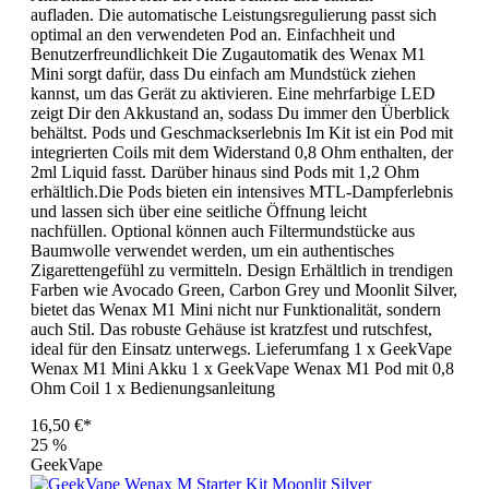
aufladen. Die automatische Leistungsregulierung passt sich
optimal an den verwendeten Pod an. Einfachheit und
Benutzerfreundlichkeit Die Zugautomatik des Wenax M1
Mini sorgt dafür, dass Du einfach am Mundstück ziehen
kannst, um das Gerät zu aktivieren. Eine mehrfarbige LED
zeigt Dir den Akkustand an, sodass Du immer den Überblick
behältst. Pods und Geschmackserlebnis Im Kit ist ein Pod mit
integrierten Coils mit dem Widerstand 0,8 Ohm enthalten, der
2ml Liquid fasst. Darüber hinaus sind Pods mit 1,2 Ohm
erhältlich.Die Pods bieten ein intensives MTL-Dampferlebnis
und lassen sich über eine seitliche Öffnung leicht
nachfüllen. Optional können auch Filtermundstücke aus
Baumwolle verwendet werden, um ein authentisches
Zigarettengefühl zu vermitteln. Design Erhältlich in trendigen
Farben wie Avocado Green, Carbon Grey und Moonlit Silver,
bietet das Wenax M1 Mini nicht nur Funktionalität, sondern
auch Stil. Das robuste Gehäuse ist kratzfest und rutschfest,
ideal für den Einsatz unterwegs. Lieferumfang 1 x GeekVape
Wenax M1 Mini Akku 1 x GeekVape Wenax M1 Pod mit 0,8
Ohm Coil 1 x Bedienungsanleitung
16,50 €*
25
%
GeekVape