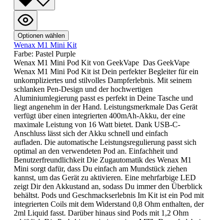
Optionen wählen
Wenax M1 Mini Kit
Farbe:
Pastel Purple
Wenax M1 Mini Pod Kit von GeekVape Das GeekVape
Wenax M1 Mini Pod Kit ist Dein perfekter Begleiter für ein
unkompliziertes und stilvolles Dampferlebnis. Mit seinem
schlanken Pen-Design und der hochwertigen
Aluminiumlegierung passt es perfekt in Deine Tasche und
liegt angenehm in der Hand. Leistungsmerkmale Das Gerät
verfügt über einen integrierten 400mAh-Akku, der eine
maximale Leistung von 16 Watt bietet. Dank USB-C-
Anschluss lässt sich der Akku schnell und einfach
aufladen. Die automatische Leistungsregulierung passt sich
optimal an den verwendeten Pod an. Einfachheit und
Benutzerfreundlichkeit Die Zugautomatik des Wenax M1
Mini sorgt dafür, dass Du einfach am Mundstück ziehen
kannst, um das Gerät zu aktivieren. Eine mehrfarbige LED
zeigt Dir den Akkustand an, sodass Du immer den Überblick
behältst. Pods und Geschmackserlebnis Im Kit ist ein Pod mit
integrierten Coils mit dem Widerstand 0,8 Ohm enthalten, der
2ml Liquid fasst. Darüber hinaus sind Pods mit 1,2 Ohm