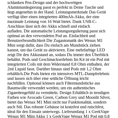
schlanken Pen-Design und der hochwertigen
Aluminiumlegierung passt es perfekt in Deine Tasche und
liegt angenehm in der Hand. Leistungsmerkmale Das Gerät
verfügt über einen integrierten 400mAh-Akku, der eine
maximale Leistung von 16 Watt bietet. Dank USB-C-
Anschluss lässt sich der Akku schnell und einfach
aufladen. Die automatische Leistungsregulierung passt sich
optimal an den verwendeten Pod an. Einfachheit und
Benutzerfreundlichkeit Die Zugautomatik des Wenax M1
Mini sorgt dafür, dass Du einfach am Mundstück ziehen
kannst, um das Gerät zu aktivieren. Eine mehrfarbige LED
zeigt Dir den Akkustand an, sodass Du immer den Überblick
behältst. Pods und Geschmackserlebnis Im Kit ist ein Pod mit
integrierten Coils mit dem Widerstand 0,8 Ohm enthalten, der
2ml Liquid fasst. Darüber hinaus sind Pods mit 1,2 Ohm
erhältlich.Die Pods bieten ein intensives MTL-Dampferlebnis
und lassen sich über eine seitliche Öffnung leicht
nachfüllen. Optional können auch Filtermundstücke aus
Baumwolle verwendet werden, um ein authentisches
Zigarettengefühl zu vermitteln. Design Erhältlich in trendigen
Farben wie Avocado Green, Carbon Grey und Moonlit Silver,
bietet das Wenax M1 Mini nicht nur Funktionalität, sondern
auch Stil. Das robuste Gehäuse ist kratzfest und rutschfest,
ideal für den Einsatz unterwegs. Lieferumfang 1 x GeekVape
Wenax M1 Mini Akku 1 x GeekVape Wenax M1 Pod mit 0,8