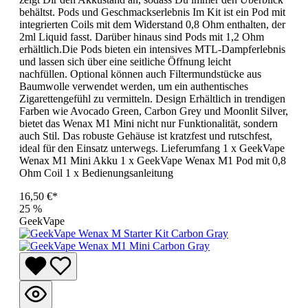
behältst. Pods und Geschmackserlebnis Im Kit ist ein Pod mit
integrierten Coils mit dem Widerstand 0,8 Ohm enthalten, der
2ml Liquid fasst. Darüber hinaus sind Pods mit 1,2 Ohm
erhältlich.Die Pods bieten ein intensives MTL-Dampferlebnis
und lassen sich über eine seitliche Öffnung leicht
nachfüllen. Optional können auch Filtermundstücke aus
Baumwolle verwendet werden, um ein authentisches
Zigarettengefühl zu vermitteln. Design Erhältlich in trendigen
Farben wie Avocado Green, Carbon Grey und Moonlit Silver,
bietet das Wenax M1 Mini nicht nur Funktionalität, sondern
auch Stil. Das robuste Gehäuse ist kratzfest und rutschfest,
ideal für den Einsatz unterwegs. Lieferumfang 1 x GeekVape
Wenax M1 Mini Akku 1 x GeekVape Wenax M1 Pod mit 0,8
Ohm Coil 1 x Bedienungsanleitung
16,50 €*
25
%
GeekVape