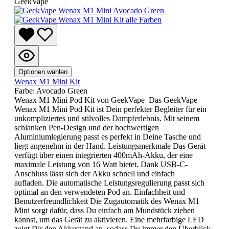
GeekVape
Optionen wählen
Wenax M1 Mini Kit
Farbe:
Avocado Green
Wenax M1 Mini Pod Kit von GeekVape Das GeekVape
Wenax M1 Mini Pod Kit ist Dein perfekter Begleiter für ein
unkompliziertes und stilvolles Dampferlebnis. Mit seinem
schlanken Pen-Design und der hochwertigen
Aluminiumlegierung passt es perfekt in Deine Tasche und
liegt angenehm in der Hand. Leistungsmerkmale Das Gerät
verfügt über einen integrierten 400mAh-Akku, der eine
maximale Leistung von 16 Watt bietet. Dank USB-C-
Anschluss lässt sich der Akku schnell und einfach
aufladen. Die automatische Leistungsregulierung passt sich
optimal an den verwendeten Pod an. Einfachheit und
Benutzerfreundlichkeit Die Zugautomatik des Wenax M1
Mini sorgt dafür, dass Du einfach am Mundstück ziehen
kannst, um das Gerät zu aktivieren. Eine mehrfarbige LED
zeigt Dir den Akkustand an, sodass Du immer den Überblick