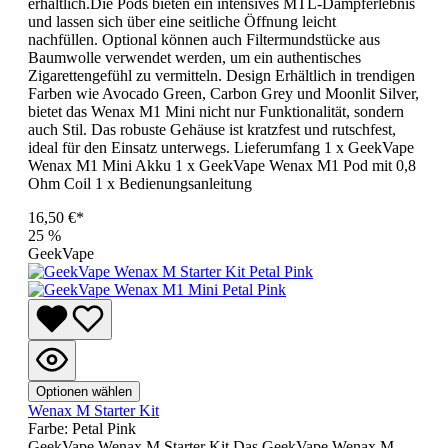
erhältlich.Die Pods bieten ein intensives MTL-Dampferlebnis
und lassen sich über eine seitliche Öffnung leicht
nachfüllen. Optional können auch Filtermundstücke aus
Baumwolle verwendet werden, um ein authentisches
Zigarettengefühl zu vermitteln. Design Erhältlich in trendigen
Farben wie Avocado Green, Carbon Grey und Moonlit Silver,
bietet das Wenax M1 Mini nicht nur Funktionalität, sondern
auch Stil. Das robuste Gehäuse ist kratzfest und rutschfest,
ideal für den Einsatz unterwegs. Lieferumfang 1 x GeekVape
Wenax M1 Mini Akku 1 x GeekVape Wenax M1 Pod mit 0,8
Ohm Coil 1 x Bedienungsanleitung
16,50 €*
25
%
GeekVape
Optionen wählen
Wenax M Starter Kit
Farbe:
Petal Pink
GeekVape Wenax M Starter Kit Das GeekVape Wenax M