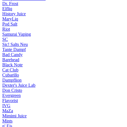
Dr. Frost
Elfliq
History Juice
MaryLiq
Pod Salt
Riot
Samurai Vaping
SC
Sic! Salts
Neu
Tante Dampf
Bad Candy
Barehead
Black Note
Cat Club
Cubarillo
Dampflion
Dexter's Juice Lab
Don Cristo
Evergreen
Flavorist
IVG
MaZa
Mimimi Juice
Mints
n' Eis