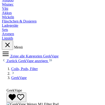
Voopoo
Wismec
Yihi
Akkus
Wickeln
Fläschchen & Dosieren
Ladegeräte
Sets
Aromen
Liquids
Menü
Zeige alle Kategorien
GeekVape
Zurück
GeekVape anzeigen
Coils, Pods, Filter
GeekVape
GeekVape