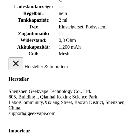
Ladestandanzeige:
Ja
Regelbar:
nein
Tankkapazität:
2 ml
Typ:
Einsteigerset
, Podsystem
Zugautomatik:
Ja
Widerstand:
0,8 Ohm
Akkukapazität:
1.200 mAh
Coil:
Mesh
Hersteller & Importeur
Hersteller
Shenzhen Geekvape Technology Co., Ltd.
605, Building l, Qianhai Kexing Science Park,
LaborCommunity,Xixiang Street, Bao'an District, Shenzhen,
China.
support@geekvape.com
Importeur