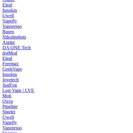
Eleaf
Innokin
Uwell
Vapefly
Vaporesso
Basen
Nikotinshots
Aspire
DA ONE Tech
dotMod
Eleaf
Freemax
GeekVape
Innokin
Joyetech
JustFog
Lost Vape / LVE
Moti
Oxva
Pipeline
Sigelei
Uwell
Vapefly
Vaporesso