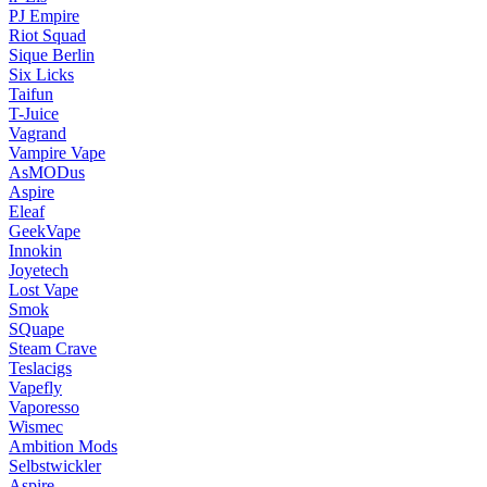
PJ Empire
Riot Squad
Sique Berlin
Six Licks
Taifun
T-Juice
Vagrand
Vampire Vape
AsMODus
Aspire
Eleaf
GeekVape
Innokin
Joyetech
Lost Vape
Smok
SQuape
Steam Crave
Teslacigs
Vapefly
Vaporesso
Wismec
Ambition Mods
Selbstwickler
Aspire