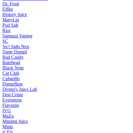
Dr. Frost
Elfliq
History Juice
MaryLiq
Pod Salt
Riot
Samurai Vaping
SC
Sic! Salts
Neu
Tante Dampf
Bad Candy
Barehead
Black Note
Cat Club
Cubarillo
Dampflion
Dexter's Juice Lab
Don Cristo
Evergreen
Flavorist
IVG
MaZa
Mimimi Juice
Mints
n' Eis