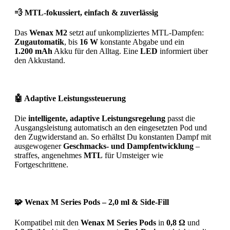
💨 MTL-fokussiert, einfach & zuverlässig
Das
Wenax M2
setzt auf unkompliziertes MTL-Dampfen:
Zugautomatik
, bis
16 W
konstante Abgabe und ein
1.200 mAh
Akku für den Alltag. Eine
LED
informiert über
den Akkustand.
🤖 Adaptive Leistungssteuerung
Die
intelligente, adaptive Leistungsregelung
passt die
Ausgangsleistung automatisch an den eingesetzten Pod und
den Zugwiderstand an. So erhältst Du konstanten Dampf mit
ausgewogener
Geschmacks- und Dampfentwicklung
–
straffes, angenehmes
MTL
für Umsteiger wie
Fortgeschrittene.
🧩 Wenax M Series Pods – 2,0 ml & Side-Fill
Kompatibel mit den
Wenax M Series Pods
in
0,8 Ω
und