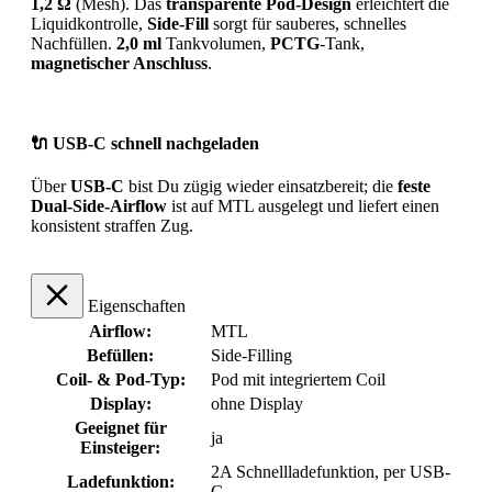
1,2 Ω
(Mesh). Das
transparente Pod-Design
erleichtert die
Liquidkontrolle,
Side-Fill
sorgt für sauberes, schnelles
Nachfüllen.
2,0 ml
Tankvolumen,
PCTG
-Tank,
magnetischer Anschluss
.
🔌 USB-C schnell nachgeladen
Über
USB-C
bist Du zügig wieder einsatzbereit; die
feste
Dual-Side-Airflow
ist auf MTL ausgelegt und liefert einen
konsistent straffen Zug.
Eigenschaften
Airflow:
MTL
Befüllen:
Side-Filling
Coil- & Pod-Typ:
Pod mit integriertem Coil
Display:
ohne Display
Geeignet für
ja
Einsteiger:
2A Schnellladefunktion
, per USB-
Ladefunktion:
C