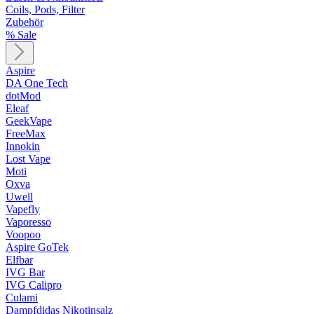
Coils, Pods, Filter
Zubehör
% Sale
Aspire
DA One Tech
dotMod
Eleaf
GeekVape
FreeMax
Innokin
Lost Vape
Moti
Oxva
Uwell
Vapefly
Vaporesso
Voopoo
Aspire GoTek
Elfbar
IVG Bar
IVG Calipro
Culami
Dampfdidas Nikotinsalz