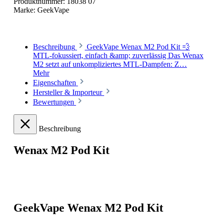
Produktnummer:
18038 07
Marke:
GeekVape
Beschreibung
GeekVape Wenax M2 Pod Kit 💨
MTL-fokussiert, einfach &amp; zuverlässig Das Wenax
M2 setzt auf unkompliziertes MTL-Dampfen: Z…
Mehr
Eigenschaften
Hersteller & Importeur
Bewertungen
Beschreibung
Wenax M2 Pod Kit
GeekVape Wenax M2 Pod Kit