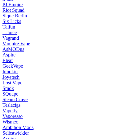
PJ Empire
Riot Squad
Sique Berlin
Six Licks
Taifun
T-Juice
Vagrand
Vampire Vape
AsMODus
Aspire
Eleaf
GeekVape
Innokin
Joyetech
Lost Vape
Smok
SQuape
Steam Crave
Teslacigs
Vapefly
Vaporesso
Wismec
Ambition Mods
Selbstwickler
Aspire