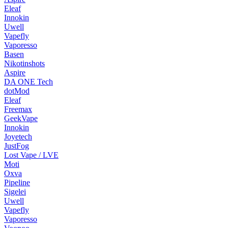
Eleaf
Innokin
Uwell
Vapefly
Vaporesso
Basen
Nikotinshots
Aspire
DA ONE Tech
dotMod
Eleaf
Freemax
GeekVape
Innokin
Joyetech
JustFog
Lost Vape / LVE
Moti
Oxva
Pipeline
Sigelei
Uwell
Vapefly
Vaporesso