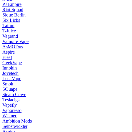
PJ Empire
Riot Squad
Sique Berlin
Six Licks
Taifun
T-Juice
Vagrand
Vampire Vape
AsMODus
Aspire
Eleaf
GeekVape
Innokin
Joyetech
Lost Vape
Smok
SQuape
Steam Crave
Teslacigs
Vapefly
Vaporesso
Wismec
Ambition Mods
Selbstwickler
Aspire