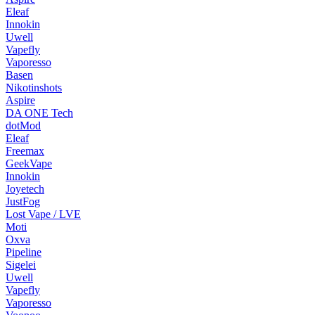
Eleaf
Innokin
Uwell
Vapefly
Vaporesso
Basen
Nikotinshots
Aspire
DA ONE Tech
dotMod
Eleaf
Freemax
GeekVape
Innokin
Joyetech
JustFog
Lost Vape / LVE
Moti
Oxva
Pipeline
Sigelei
Uwell
Vapefly
Vaporesso