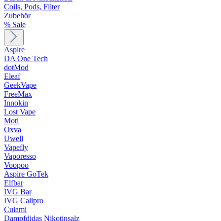
Coils, Pods, Filter
Zubehör
% Sale
Aspire
DA One Tech
dotMod
Eleaf
GeekVape
FreeMax
Innokin
Lost Vape
Moti
Oxva
Uwell
Vapefly
Vaporesso
Voopoo
Aspire GoTek
Elfbar
IVG Bar
IVG Calipro
Culami
Dampfdidas Nikotinsalz