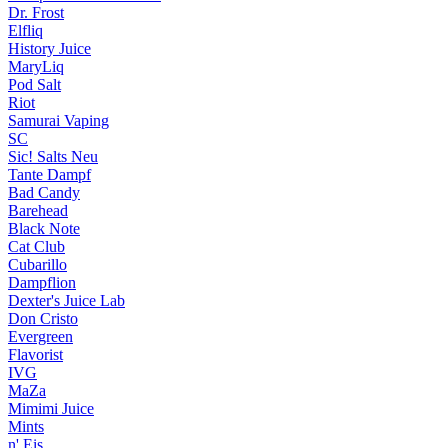
Dr. Frost
Elfliq
History Juice
MaryLiq
Pod Salt
Riot
Samurai Vaping
SC
Sic! Salts
Neu
Tante Dampf
Bad Candy
Barehead
Black Note
Cat Club
Cubarillo
Dampflion
Dexter's Juice Lab
Don Cristo
Evergreen
Flavorist
IVG
MaZa
Mimimi Juice
Mints
n' Eis