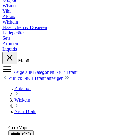
Voopoo
Wismec
Yihi
Akkus
Wickeln
Fläschchen & Dosieren
Ladegeräte
Sets
Aromen
Liquids
Menü
Zeige alle Kategorien
NiCr-Draht
Zurück
NiCr-Draht anzeigen
Zubehör
Wickeln
NiCr-Draht
GeekVape