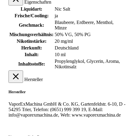
Eigenschaften
Liquidart:
Nic Salt
Frische/Cooling:
ja
Blaubeere
, Erdbeere
, Menthol
,
Geschmack:
Minze
Mischungsverhältnis:
50% VG, 50% PG
Nikotinstärke:
20 mg/ml
Herkunft:
Deutschland
Inhalt:
10 ml
Propylenglykol, Glycerin, Aroma,
Inhaltsstoffe:
Nikotinsalz
Hersteller
Hersteller
VaporExMachina GmbH & Co. KG, Gartenfeldstr. 6-10, D -
54295 Trier, Telefon: (0651) 999 399 19, E-Mail:
info@vaporexmachina.de, Web: www.vaporexmachina.de