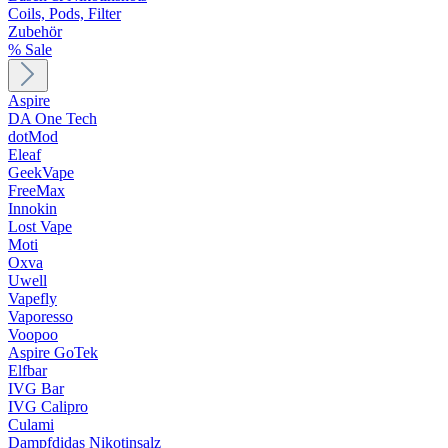
Coils, Pods, Filter
Zubehör
% Sale
Aspire
DA One Tech
dotMod
Eleaf
GeekVape
FreeMax
Innokin
Lost Vape
Moti
Oxva
Uwell
Vapefly
Vaporesso
Voopoo
Aspire GoTek
Elfbar
IVG Bar
IVG Calipro
Culami
Dampfdidas Nikotinsalz