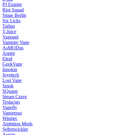
PJ Empire
Riot Squad
Sique Berlin
Six Licks
Taifun
T-Juice
Vagrand
Vampire Vape
AsMODus
Aspire
Eleaf
GeekVape
Innokin
Joyetech
Lost Vape
Smok
SQuape
Steam Crave
Teslacigs
Vapefly
Vaporesso
Wismec
Ambition Mods
Selbstwickler
Aspire