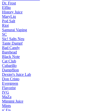
Dr. Frost
Elfliq
History Juice
MaryLiq
Pod Salt
Riot
Samurai Vaping
SC
Sic! Salts
Neu
Tante Dampf
Bad Candy
Barehead
Black Note
Cat Club
Cubarillo
Dampflion
Dexter's Juice Lab
Don Cristo
Evergreen
Flavorist
IVG
MaZa
Mimimi Juice
Mints
n' Eis