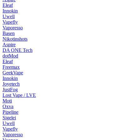
Eleaf
Innokin
Uwell
Vapefly
Vaporesso
Basen
Nikotinshots
Aspire
DA ONE Tech
dotMod
Eleaf
Freemax
GeekVape
Innokin
Joyetech
JustFog
Lost Vape / LVE
Moti
Oxva
Pipeline
Sigelei
Uwell
Vapefly
Vaporesso