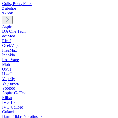
Coils, Pods, Filter
Zubehör
% Sale
Aspire
DA One Tech
dotMod
Eleaf
GeekVape
FreeMax
Innokin
Lost Vape
Moti
Oxva
Uwell
Vapefly
Vaporesso
Voopoo
Aspire GoTek
Elfbar
IVG Bar
IVG Calipro
Culami
Dampfdidas Nikotinsalz