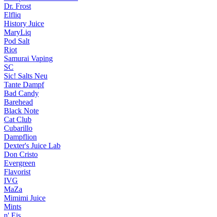
Dr. Frost
Elfliq
History Juice
MaryLiq
Pod Salt
Riot
Samurai Vaping
SC
Sic! Salts
Neu
Tante Dampf
Bad Candy
Barehead
Black Note
Cat Club
Cubarillo
Dampflion
Dexter's Juice Lab
Don Cristo
Evergreen
Flavorist
IVG
MaZa
Mimimi Juice
Mints
n' Eis