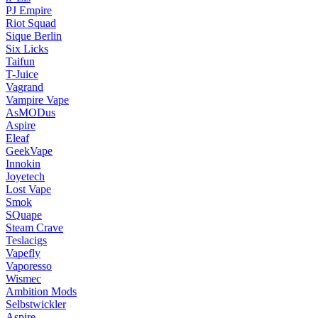
PJ Empire
Riot Squad
Sique Berlin
Six Licks
Taifun
T-Juice
Vagrand
Vampire Vape
AsMODus
Aspire
Eleaf
GeekVape
Innokin
Joyetech
Lost Vape
Smok
SQuape
Steam Crave
Teslacigs
Vapefly
Vaporesso
Wismec
Ambition Mods
Selbstwickler
Aspire