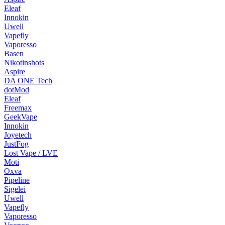
Eleaf
Innokin
Uwell
Vapefly
Vaporesso
Basen
Nikotinshots
Aspire
DA ONE Tech
dotMod
Eleaf
Freemax
GeekVape
Innokin
Joyetech
JustFog
Lost Vape / LVE
Moti
Oxva
Pipeline
Sigelei
Uwell
Vapefly
Vaporesso