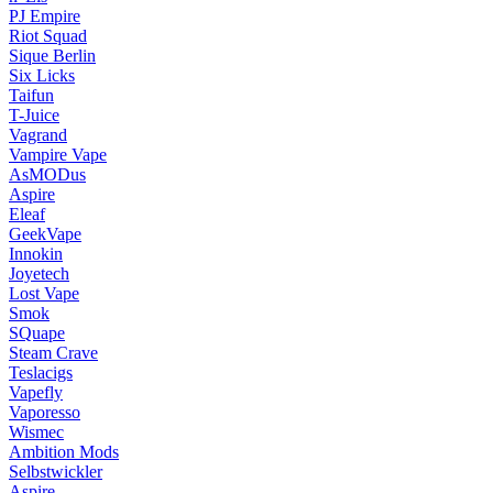
PJ Empire
Riot Squad
Sique Berlin
Six Licks
Taifun
T-Juice
Vagrand
Vampire Vape
AsMODus
Aspire
Eleaf
GeekVape
Innokin
Joyetech
Lost Vape
Smok
SQuape
Steam Crave
Teslacigs
Vapefly
Vaporesso
Wismec
Ambition Mods
Selbstwickler
Aspire