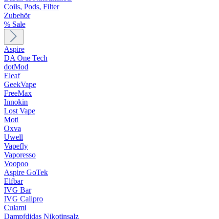
Coils, Pods, Filter
Zubehör
% Sale
Aspire
DA One Tech
dotMod
Eleaf
GeekVape
FreeMax
Innokin
Lost Vape
Moti
Oxva
Uwell
Vapefly
Vaporesso
Voopoo
Aspire GoTek
Elfbar
IVG Bar
IVG Calipro
Culami
Dampfdidas Nikotinsalz