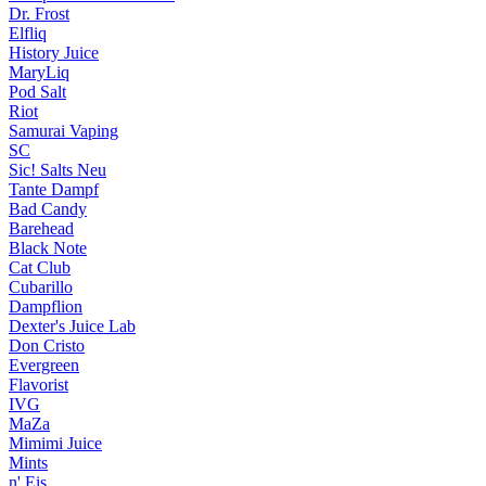
Dr. Frost
Elfliq
History Juice
MaryLiq
Pod Salt
Riot
Samurai Vaping
SC
Sic! Salts
Neu
Tante Dampf
Bad Candy
Barehead
Black Note
Cat Club
Cubarillo
Dampflion
Dexter's Juice Lab
Don Cristo
Evergreen
Flavorist
IVG
MaZa
Mimimi Juice
Mints
n' Eis