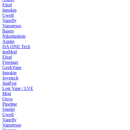
Eleaf
Innokin
Uwell
Vapefly
Vaporesso
Basen
Nikotinshots
Aspire
DA ONE Tech
dotMod
Eleaf
Freemax
GeekVape
Innokin
Joyetech
JustFog
Lost Vape / LVE
Moti
Oxva
Pipeline
Sigelei
Uwell
Vapefly
Vaporesso