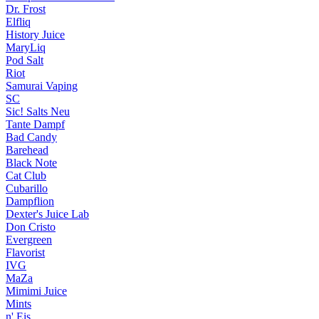
Dr. Frost
Elfliq
History Juice
MaryLiq
Pod Salt
Riot
Samurai Vaping
SC
Sic! Salts
Neu
Tante Dampf
Bad Candy
Barehead
Black Note
Cat Club
Cubarillo
Dampflion
Dexter's Juice Lab
Don Cristo
Evergreen
Flavorist
IVG
MaZa
Mimimi Juice
Mints
n' Eis