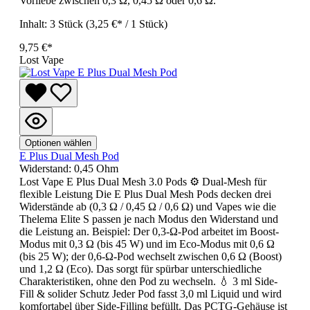
Vorliebe zwischen 0,3 Ω, 0,45 Ω oder 0,6 Ω.
Inhalt:
3 Stück
(3,25 €* / 1 Stück)
9,75 €*
Lost Vape
Optionen wählen
E Plus Dual Mesh Pod
Widerstand:
0,45 Ohm
Lost Vape E Plus Dual Mesh 3.0 Pods ⚙️ Dual-Mesh für
flexible Leistung Die E Plus Dual Mesh Pods decken drei
Widerstände ab (0,3 Ω / 0,45 Ω / 0,6 Ω) und Vapes wie die
Thelema Elite S passen je nach Modus den Widerstand und
die Leistung an. Beispiel: Der 0,3-Ω-Pod arbeitet im Boost-
Modus mit 0,3 Ω (bis 45 W) und im Eco-Modus mit 0,6 Ω
(bis 25 W); der 0,6-Ω-Pod wechselt zwischen 0,6 Ω (Boost)
und 1,2 Ω (Eco). Das sorgt für spürbar unterschiedliche
Charakteristiken, ohne den Pod zu wechseln. 💧 3 ml Side-
Fill & solider Schutz Jeder Pod fasst 3,0 ml Liquid und wird
komfortabel über Side-Filling befüllt. Das PCTG-Gehäuse ist