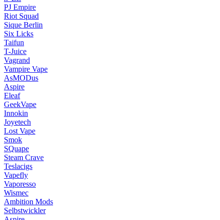
PJ Empire
Riot Squad
Sique Berlin
Six Licks
Taifun
T-Juice
Vagrand
Vampire Vape
AsMODus
Aspire
Eleaf
GeekVape
Innokin
Joyetech
Lost Vape
Smok
SQuape
Steam Crave
Teslacigs
Vapefly
Vaporesso
Wismec
Ambition Mods
Selbstwickler
Aspire