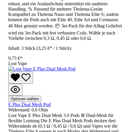
robust, und ein Auslaufschutz unterstützt ein sauberes
Handling. 🔩 Passend für mehrere Thelema-Geräte
Kompatibel zu Thelema Nano und Thelema Elite S; zudem
können die Pods auch mit Elite 40, Elite Art und Centaurus
40 Max genutzt werden. 📦 3er-Pack für den Alltag Geliefert
wird ein 3er-Pack mit fest verbauten Coils. Wähle je nach
Vorliebe zwischen 0,3 Ω, 0,45 Ω oder 0,6 Ω.
Inhalt:
3 Stück
(3,25 €* / 1 Stück)
9,75 €*
Lost Vape
Optionen wählen
E Plus Dual Mesh Pod
Widerstand:
0,6 Ohm
Lost Vape E Plus Dual Mesh 3.0 Pods ⚙️ Dual-Mesh für
flexible Leistung Die E Plus Dual Mesh Pods decken drei
Widerstände ab (0,3 Ω / 0,45 Ω / 0,6 Ω) und Vapes wie die
Thelema Elite S passen je nach Modus den Widerstand und