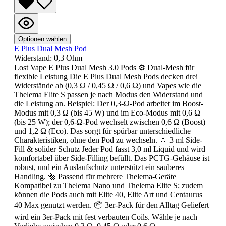
Optionen wählen
E Plus Dual Mesh Pod
Widerstand:
0,3 Ohm
Lost Vape E Plus Dual Mesh 3.0 Pods ⚙️ Dual-Mesh für
flexible Leistung Die E Plus Dual Mesh Pods decken drei
Widerstände ab (0,3 Ω / 0,45 Ω / 0,6 Ω) und Vapes wie die
Thelema Elite S passen je nach Modus den Widerstand und
die Leistung an. Beispiel: Der 0,3-Ω-Pod arbeitet im Boost-
Modus mit 0,3 Ω (bis 45 W) und im Eco-Modus mit 0,6 Ω
(bis 25 W); der 0,6-Ω-Pod wechselt zwischen 0,6 Ω (Boost)
und 1,2 Ω (Eco). Das sorgt für spürbar unterschiedliche
Charakteristiken, ohne den Pod zu wechseln. 💧 3 ml Side-
Fill & solider Schutz Jeder Pod fasst 3,0 ml Liquid und wird
komfortabel über Side-Filling befüllt. Das PCTG-Gehäuse ist
robust, und ein Auslaufschutz unterstützt ein sauberes
Handling. 🔩 Passend für mehrere Thelema-Geräte
Kompatibel zu Thelema Nano und Thelema Elite S; zudem
können die Pods auch mit Elite 40, Elite Art und Centaurus
40 Max genutzt werden. 📦 3er-Pack für den Alltag Geliefert
wird ein 3er-Pack mit fest verbauten Coils. Wähle je nach