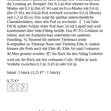
die Leistung an. Beispiel: Der 0,3-Ω-Pod arbeitet im Boost-
Modus mit 0,3 Ω (bis 45 W) und im Eco-Modus mit 0,6 Ω
(bis 25 W); der 0,6-Ω-Pod wechselt zwischen 0,6 Ω (Boost)
und 1,2 Ω (Eco). Das sorgt für spürbar unterschiedliche
Charakteristiken, ohne den Pod zu wechseln. 💧 3 ml Side-
Fill & solider Schutz Jeder Pod fasst 3,0 ml Liquid und wird
komfortabel über Side-Filling befüllt. Das PCTG-Gehäuse ist
robust, und ein Auslaufschutz unterstützt ein sauberes
Handling. 🔩 Passend für mehrere Thelema-Geräte
Kompatibel zu Thelema Nano und Thelema Elite S; zudem
können die Pods auch mit Elite 40, Elite Art und Centaurus
40 Max genutzt werden. 📦 3er-Pack für den Alltag Geliefert
wird ein 3er-Pack mit fest verbauten Coils. Wähle je nach
Vorliebe zwischen 0,3 Ω, 0,45 Ω oder 0,6 Ω.
Inhalt:
3 Stück
(3,25 €* / 1 Stück)
9,75 €*