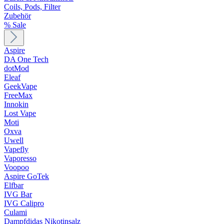
Coils, Pods, Filter
Zubehör
% Sale
Aspire
DA One Tech
dotMod
Eleaf
GeekVape
FreeMax
Innokin
Lost Vape
Moti
Oxva
Uwell
Vapefly
Vaporesso
Voopoo
Aspire GoTek
Elfbar
IVG Bar
IVG Calipro
Culami
Dampfdidas Nikotinsalz