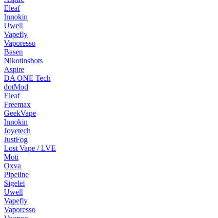
Eleaf
Innokin
Uwell
Vapefly
Vaporesso
Basen
Nikotinshots
Aspire
DA ONE Tech
dotMod
Eleaf
Freemax
GeekVape
Innokin
Joyetech
JustFog
Lost Vape / LVE
Moti
Oxva
Pipeline
Sigelei
Uwell
Vapefly
Vaporesso