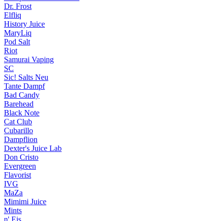
Dr. Frost
Elfliq
History Juice
MaryLiq
Pod Salt
Riot
Samurai Vaping
SC
Sic! Salts
Neu
Tante Dampf
Bad Candy
Barehead
Black Note
Cat Club
Cubarillo
Dampflion
Dexter's Juice Lab
Don Cristo
Evergreen
Flavorist
IVG
MaZa
Mimimi Juice
Mints
n' Eis