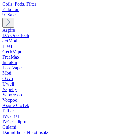
Coils, Pods, Filter
Zubehör
% Sale
Aspire
DA One Tech
dotMod
Eleaf
GeekVape
FreeMax
Innokin
Lost Vape
Moti
Oxva
Uwell
Vapefly
Vaporesso
Voopoo
Aspire GoTek
Elfbar
IVG Bar
IVG Calipro
Culami
Dampfdidas Nikotinsalz