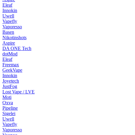
Eleaf
Innokin
Uwell
Vapefly
Vaporesso
Basen
Nikotinshots
Aspire
DA ONE Tech
dotMod
Eleaf
Freemax
GeekVape
Innokin
Joyetech
JustFog
Lost Vape / LVE
Moti
Oxva
Pipeline
Sigelei
Uwell
Vapefly
Vaporesso