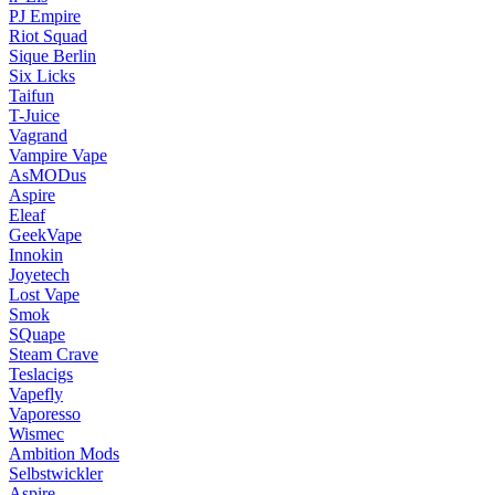
PJ Empire
Riot Squad
Sique Berlin
Six Licks
Taifun
T-Juice
Vagrand
Vampire Vape
AsMODus
Aspire
Eleaf
GeekVape
Innokin
Joyetech
Lost Vape
Smok
SQuape
Steam Crave
Teslacigs
Vapefly
Vaporesso
Wismec
Ambition Mods
Selbstwickler
Aspire