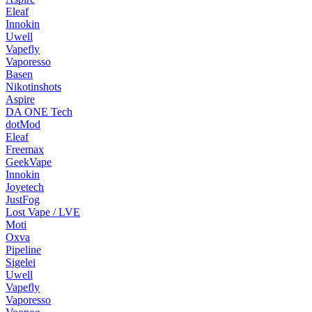
Eleaf
Innokin
Uwell
Vapefly
Vaporesso
Basen
Nikotinshots
Aspire
DA ONE Tech
dotMod
Eleaf
Freemax
GeekVape
Innokin
Joyetech
JustFog
Lost Vape / LVE
Moti
Oxva
Pipeline
Sigelei
Uwell
Vapefly
Vaporesso