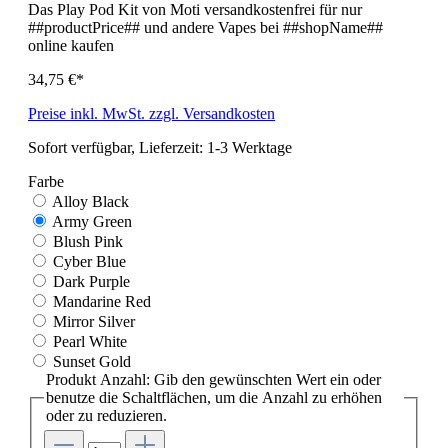
Das Play Pod Kit von Moti versandkostenfrei für nur
##productPrice## und andere Vapes bei ##shopName##
online kaufen
34,75 €*
Preise inkl. MwSt. zzgl. Versandkosten
Sofort verfügbar, Lieferzeit: 1-3 Werktage
Farbe
Alloy Black
Army Green
Blush Pink
Cyber Blue
Dark Purple
Mandarine Red
Mirror Silver
Pearl White
Sunset Gold
Produkt Anzahl: Gib den gewünschten Wert ein oder
benutze die Schaltflächen, um die Anzahl zu erhöhen
oder zu reduzieren.