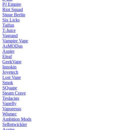
PJ Empire
Riot Squad
Sique Berlin
Six Licks
Taifun
T-Juice
Vagrand
Vampire Vape
AsMODus
Aspire
Eleaf
GeekVape
Innokin
Joyetech
Lost Vape
Smok
SQuape
Steam Crave
Teslacigs
Vapefly
Vaporesso
Wismec
Ambition Mods
Selbstwickler
Aspire