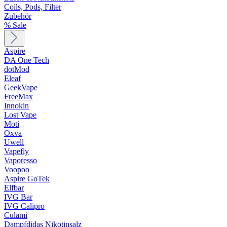
Coils, Pods, Filter
Zubehör
% Sale
Aspire
DA One Tech
dotMod
Eleaf
GeekVape
FreeMax
Innokin
Lost Vape
Moti
Oxva
Uwell
Vapefly
Vaporesso
Voopoo
Aspire GoTek
Elfbar
IVG Bar
IVG Calipro
Culami
Dampfdidas Nikotinsalz