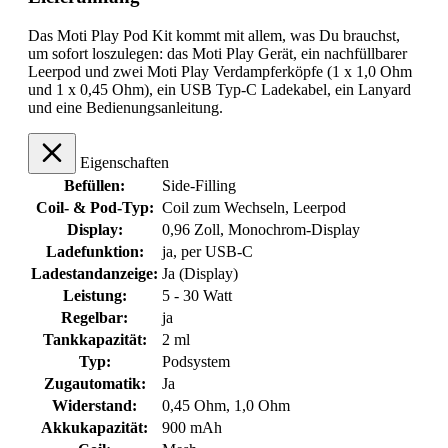
Das Moti Play Pod Kit kommt mit allem, was Du brauchst,
um sofort loszulegen: das Moti Play Gerät, ein nachfüllbarer
Leerpod und zwei Moti Play Verdampferköpfe (1 x 1,0 Ohm
und 1 x 0,45 Ohm), ein USB Typ-C Ladekabel, ein Lanyard
und eine Bedienungsanleitung.
Eigenschaften
Befüllen:
Side-Filling
Coil- & Pod-Typ:
Coil zum Wechseln
, Leerpod
Display:
0,96 Zoll
, Monochrom-Display
Ladefunktion:
ja, per USB-C
Ladestandanzeige:
Ja (Display)
Leistung:
5 - 30 Watt
Regelbar:
ja
Tankkapazität:
2 ml
Typ:
Podsystem
Zugautomatik:
Ja
Widerstand:
0,45 Ohm
, 1,0 Ohm
Akkukapazität:
900 mAh