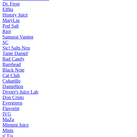
Dr. Frost
Elfliq
History Juice
MaryLiq
Pod Salt
Riot
Samurai Vaping
SC
Sic! Salts
Neu
Tante Dampf
Bad Candy
Barehead
Black Note
Cat Club
Cubarillo
Dampflion
Dexter's Juice Lab
Don Cristo
Evergreen
Flavorist
IVG
MaZa
Mimimi Juice
Mints
n' Eis