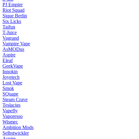
PJ Empire
Riot Squad
Sique Berlin
Six Licks
Taifun
T-Juice
Vagrand
Vampire Vape
AsMODus
Aspire
Eleaf
GeekVape
Innokin
Joyetech
Lost Vape
Smok
SQuape
Steam Crave
Teslacigs
Vapefly
Vaporesso
Wismec
Ambition Mods
Selbstwickler
Aspire