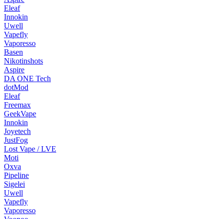
Eleaf
Innokin
Uwell
Vapefly
Vaporesso
Basen
Nikotinshots
Aspire
DA ONE Tech
dotMod
Eleaf
Freemax
GeekVape
Innokin
Joyetech
JustFog
Lost Vape / LVE
Moti
Oxva
Pipeline
Sigelei
Uwell
Vapefly
Vaporesso