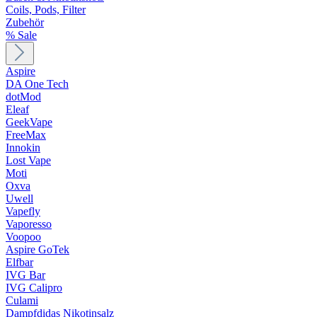
Coils, Pods, Filter
Zubehör
% Sale
Aspire
DA One Tech
dotMod
Eleaf
GeekVape
FreeMax
Innokin
Lost Vape
Moti
Oxva
Uwell
Vapefly
Vaporesso
Voopoo
Aspire GoTek
Elfbar
IVG Bar
IVG Calipro
Culami
Dampfdidas Nikotinsalz