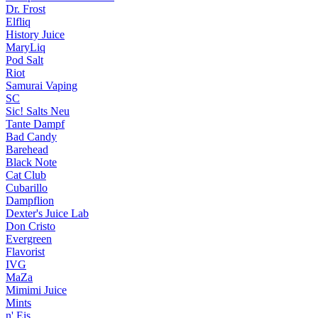
Dr. Frost
Elfliq
History Juice
MaryLiq
Pod Salt
Riot
Samurai Vaping
SC
Sic! Salts
Neu
Tante Dampf
Bad Candy
Barehead
Black Note
Cat Club
Cubarillo
Dampflion
Dexter's Juice Lab
Don Cristo
Evergreen
Flavorist
IVG
MaZa
Mimimi Juice
Mints
n' Eis