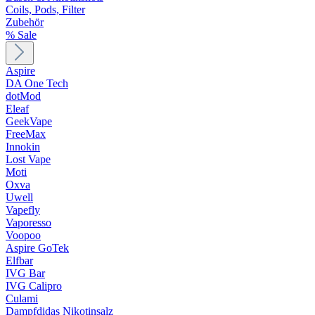
Coils, Pods, Filter
Zubehör
% Sale
Aspire
DA One Tech
dotMod
Eleaf
GeekVape
FreeMax
Innokin
Lost Vape
Moti
Oxva
Uwell
Vapefly
Vaporesso
Voopoo
Aspire GoTek
Elfbar
IVG Bar
IVG Calipro
Culami
Dampfdidas Nikotinsalz