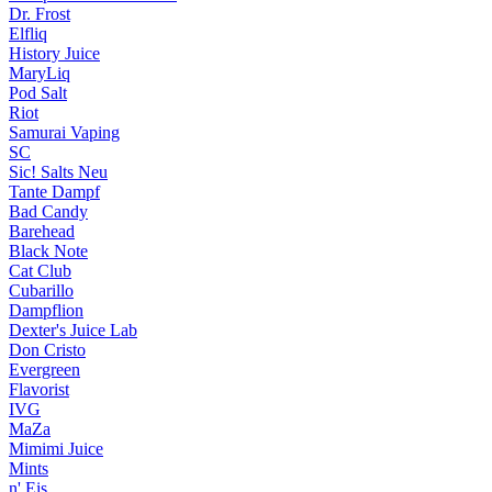
Dr. Frost
Elfliq
History Juice
MaryLiq
Pod Salt
Riot
Samurai Vaping
SC
Sic! Salts
Neu
Tante Dampf
Bad Candy
Barehead
Black Note
Cat Club
Cubarillo
Dampflion
Dexter's Juice Lab
Don Cristo
Evergreen
Flavorist
IVG
MaZa
Mimimi Juice
Mints
n' Eis