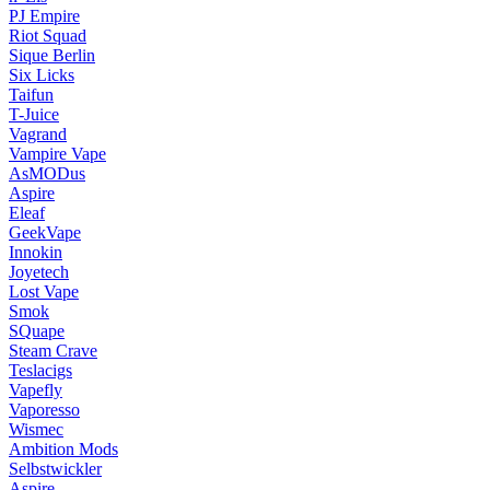
PJ Empire
Riot Squad
Sique Berlin
Six Licks
Taifun
T-Juice
Vagrand
Vampire Vape
AsMODus
Aspire
Eleaf
GeekVape
Innokin
Joyetech
Lost Vape
Smok
SQuape
Steam Crave
Teslacigs
Vapefly
Vaporesso
Wismec
Ambition Mods
Selbstwickler
Aspire