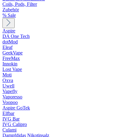
Coils, Pods, Filter
Zubehör
% Sale
Aspire
DA One Tech
dotMod
Eleaf
GeekVape
FreeMax
Innokin
Lost Vape
Moti
Oxva
Uwell
Vapefly
Vaporesso
Voopoo
Aspire GoTek
Elfbar
IVG Bar
IVG Calipro
Culami
Dampfdidas Nikotinsalz