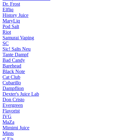
Dr. Frost
Elfliq
History Juice
MaryLiq
Pod Salt
Riot
Samurai Vaping
SC
Sic! Salts
Neu
Tante Dampf
Bad Candy
Barehead
Black Note
Cat Club
Cubarillo
Dampflion
Dexter's Juice Lab
Don Cristo
Evergreen
Flavorist
IVG
MaZa
Mimimi Juice
Mints
n' Eis