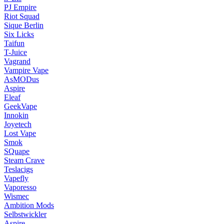
PJ Empire
Riot Squad
Sique Berlin
Six Licks
Taifun
T-Juice
Vagrand
Vampire Vape
AsMODus
Aspire
Eleaf
GeekVape
Innokin
Joyetech
Lost Vape
Smok
SQuape
Steam Crave
Teslacigs
Vapefly
Vaporesso
Wismec
Ambition Mods
Selbstwickler
Aspire