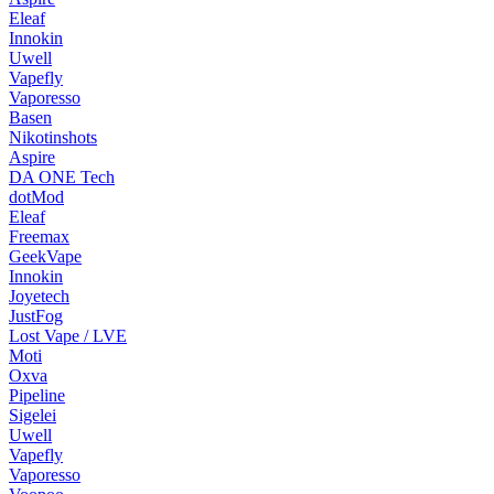
Eleaf
Innokin
Uwell
Vapefly
Vaporesso
Basen
Nikotinshots
Aspire
DA ONE Tech
dotMod
Eleaf
Freemax
GeekVape
Innokin
Joyetech
JustFog
Lost Vape / LVE
Moti
Oxva
Pipeline
Sigelei
Uwell
Vapefly
Vaporesso