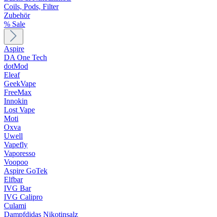
Coils, Pods, Filter
Zubehör
% Sale
Aspire
DA One Tech
dotMod
Eleaf
GeekVape
FreeMax
Innokin
Lost Vape
Moti
Oxva
Uwell
Vapefly
Vaporesso
Voopoo
Aspire GoTek
Elfbar
IVG Bar
IVG Calipro
Culami
Dampfdidas Nikotinsalz