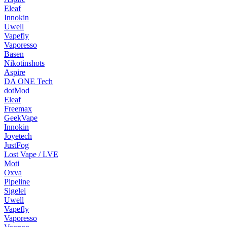
Eleaf
Innokin
Uwell
Vapefly
Vaporesso
Basen
Nikotinshots
Aspire
DA ONE Tech
dotMod
Eleaf
Freemax
GeekVape
Innokin
Joyetech
JustFog
Lost Vape / LVE
Moti
Oxva
Pipeline
Sigelei
Uwell
Vapefly
Vaporesso