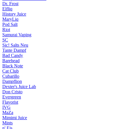
Dr. Frost
Elfliq
History Juice
MaryLiq
Pod Salt
Riot
Samurai Vaping
SC
Sic! Salts
Neu
Tante Dampf
Bad Candy
Barehead
Black Note
Cat Club
Cubarillo
Dampflion
Dexter's Juice Lab
Don Cristo
Evergreen
Flavorist
IVG
MaZa
Mimimi Juice
Mints
n' Eis