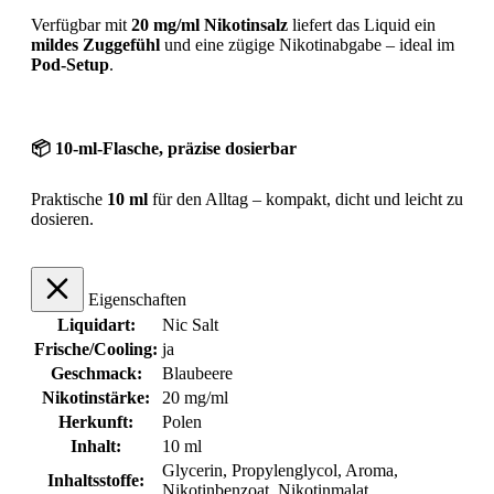
Verfügbar mit
20 mg/ml Nikotinsalz
liefert das Liquid ein
mildes Zuggefühl
und eine zügige Nikotinabgabe – ideal im
Pod-Setup
.
📦 10-ml-Flasche, präzise dosierbar
Praktische
10 ml
für den Alltag – kompakt, dicht und leicht zu
dosieren.
Eigenschaften
Liquidart:
Nic Salt
Frische/Cooling:
ja
Geschmack:
Blaubeere
Nikotinstärke:
20 mg/ml
Herkunft:
Polen
Inhalt:
10 ml
Glycerin, Propylenglycol, Aroma,
Inhaltsstoffe:
Nikotinbenzoat, Nikotinmalat