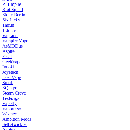
PJ Empire
Riot Squad
Sique Berlin
Six Licks
Taifun
T-Juice
Vagrand
Vampire Vape
AsMODus
Aspire
Eleaf
GeekVape
Innokin
Joyetech
Lost Vape
Smok
SQuape
Steam Crave
Teslacigs
Vapefly
Vaporesso
Wismec
Ambition Mods
Selbstwickler
Aspire