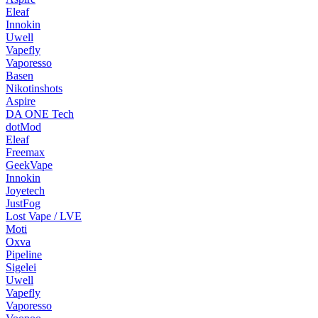
Eleaf
Innokin
Uwell
Vapefly
Vaporesso
Basen
Nikotinshots
Aspire
DA ONE Tech
dotMod
Eleaf
Freemax
GeekVape
Innokin
Joyetech
JustFog
Lost Vape / LVE
Moti
Oxva
Pipeline
Sigelei
Uwell
Vapefly
Vaporesso