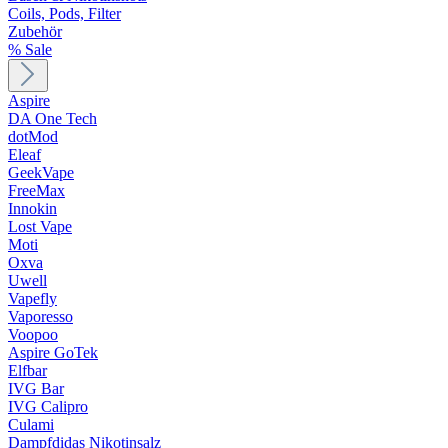
Coils, Pods, Filter
Zubehör
% Sale
Aspire
DA One Tech
dotMod
Eleaf
GeekVape
FreeMax
Innokin
Lost Vape
Moti
Oxva
Uwell
Vapefly
Vaporesso
Voopoo
Aspire GoTek
Elfbar
IVG Bar
IVG Calipro
Culami
Dampfdidas Nikotinsalz