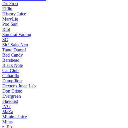
Dr. Frost
Elfliq
History Juice
MaryLiq
Pod Salt
Riot
Samurai Vaping
SC
Sic! Salts
Neu
Tante Dampf
Bad Candy
Barehead
Black Note
Cat Club
Cubarillo
Dampflion
Dexter's Juice Lab
Don Cristo
Evergreen
Flavorist
IVG
MaZa
Mimimi Juice
Mints
n' Eis