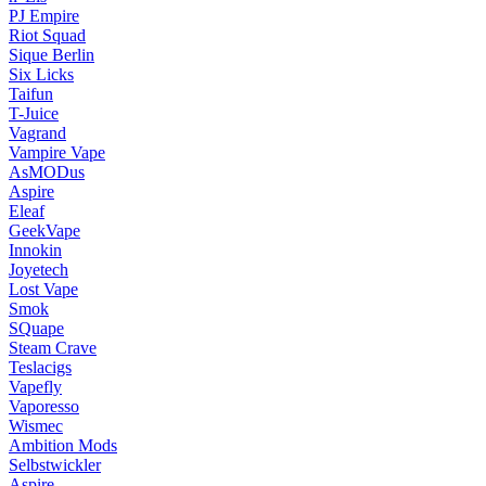
PJ Empire
Riot Squad
Sique Berlin
Six Licks
Taifun
T-Juice
Vagrand
Vampire Vape
AsMODus
Aspire
Eleaf
GeekVape
Innokin
Joyetech
Lost Vape
Smok
SQuape
Steam Crave
Teslacigs
Vapefly
Vaporesso
Wismec
Ambition Mods
Selbstwickler
Aspire