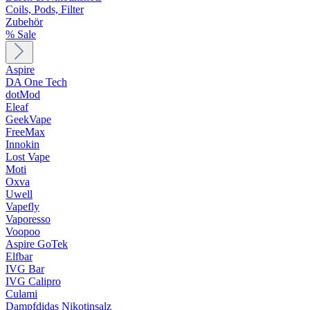
Coils, Pods, Filter
Zubehör
% Sale
Aspire
DA One Tech
dotMod
Eleaf
GeekVape
FreeMax
Innokin
Lost Vape
Moti
Oxva
Uwell
Vapefly
Vaporesso
Voopoo
Aspire GoTek
Elfbar
IVG Bar
IVG Calipro
Culami
Dampfdidas Nikotinsalz