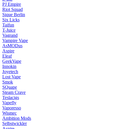
PJ Empire
Riot Squad
Sique Berlin
Six Licks
Taifun
T-Juice
Vagrand
Vampire Vape
AsMODus
Aspire
Eleaf
GeekVape
Innokin
Joyetech
Lost Vape
Smok
SQuape
Steam Crave
Teslacigs
Vapefly
Vaporesso
Wismec
Ambition Mods
Selbstwickler
Aspire