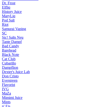
Dr. Frost
Elfliq
History Juice
MaryLiq
Pod Salt
Riot
Samurai Vaping
SC
Sic! Salts
Neu
Tante Dampf
Bad Candy
Barehead
Black Note
Cat Club
Cubarillo
Dampflion
Dexter's Juice Lab
Don Cristo
Evergreen
Flavorist
IVG
MaZa
Mimimi Juice
Mints
n' Eis