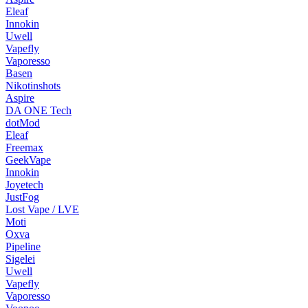
Eleaf
Innokin
Uwell
Vapefly
Vaporesso
Basen
Nikotinshots
Aspire
DA ONE Tech
dotMod
Eleaf
Freemax
GeekVape
Innokin
Joyetech
JustFog
Lost Vape / LVE
Moti
Oxva
Pipeline
Sigelei
Uwell
Vapefly
Vaporesso