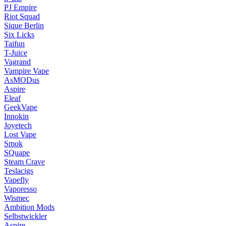
PJ Empire
Riot Squad
Sique Berlin
Six Licks
Taifun
T-Juice
Vagrand
Vampire Vape
AsMODus
Aspire
Eleaf
GeekVape
Innokin
Joyetech
Lost Vape
Smok
SQuape
Steam Crave
Teslacigs
Vapefly
Vaporesso
Wismec
Ambition Mods
Selbstwickler
Aspire