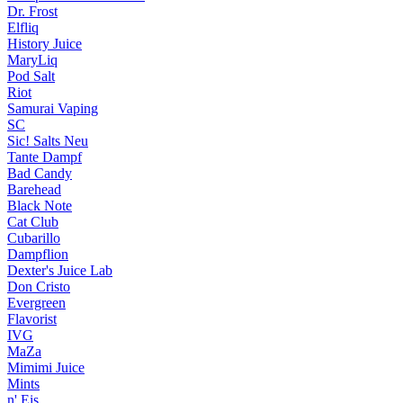
Dr. Frost
Elfliq
History Juice
MaryLiq
Pod Salt
Riot
Samurai Vaping
SC
Sic! Salts
Neu
Tante Dampf
Bad Candy
Barehead
Black Note
Cat Club
Cubarillo
Dampflion
Dexter's Juice Lab
Don Cristo
Evergreen
Flavorist
IVG
MaZa
Mimimi Juice
Mints
n' Eis