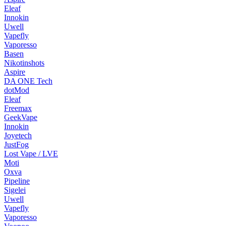
Eleaf
Innokin
Uwell
Vapefly
Vaporesso
Basen
Nikotinshots
Aspire
DA ONE Tech
dotMod
Eleaf
Freemax
GeekVape
Innokin
Joyetech
JustFog
Lost Vape / LVE
Moti
Oxva
Pipeline
Sigelei
Uwell
Vapefly
Vaporesso