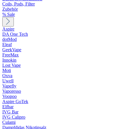
Coils, Pods, Filter
Zubehör
% Sale
Aspire
DA One Tech
dotMod
Eleaf
GeekVape
FreeMax
Innokin
Lost Vape
Moti
Oxva
Uwell
Vapefly
Vaporesso
Voopoo
Aspire GoTek
Elfbar
IVG Bar
IVG Calipro
Culami
Dampfdidas Nikotinsalz