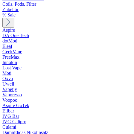
Coils, Pods, Filter
Zubehör
% Sale
Aspire
DA One Tech
dotMod
Eleaf
GeekVape
FreeMax
Innokin
Lost Vape
Moti
Oxva
Uwell
Vapefly
Vaporesso
Voopoo
Aspire GoTek
Elfbar
IVG Bar
IVG Calipro
Culami
Dampfdidas Nikotinsalz