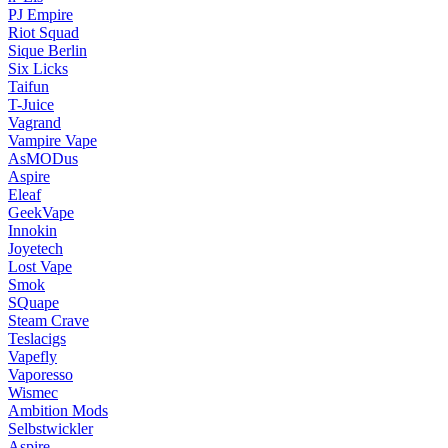
PJ Empire
Riot Squad
Sique Berlin
Six Licks
Taifun
T-Juice
Vagrand
Vampire Vape
AsMODus
Aspire
Eleaf
GeekVape
Innokin
Joyetech
Lost Vape
Smok
SQuape
Steam Crave
Teslacigs
Vapefly
Vaporesso
Wismec
Ambition Mods
Selbstwickler
Aspire