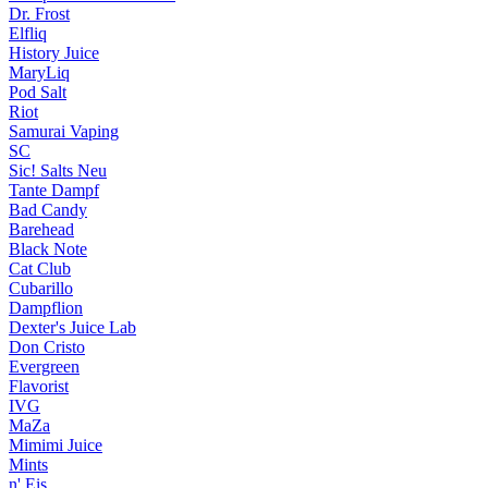
Dr. Frost
Elfliq
History Juice
MaryLiq
Pod Salt
Riot
Samurai Vaping
SC
Sic! Salts
Neu
Tante Dampf
Bad Candy
Barehead
Black Note
Cat Club
Cubarillo
Dampflion
Dexter's Juice Lab
Don Cristo
Evergreen
Flavorist
IVG
MaZa
Mimimi Juice
Mints
n' Eis