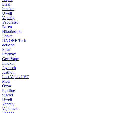
Eleaf
Innokin
Uwell
Vapefly
Vaporesso
Basen
Nikotinshots
Aspire
DA ONE Tech
dotMod
Eleaf
Freemax
GeekVape
Innokin
Joyetech
JustFog
Lost Vape / LVE
Moti
Oxva
Pipeline
Sigelei
Uwell
Vapefly
Vaporesso