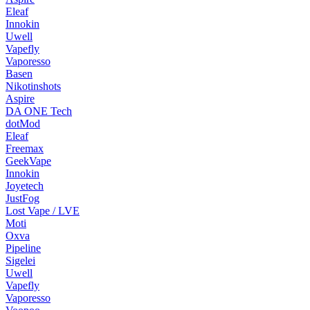
Eleaf
Innokin
Uwell
Vapefly
Vaporesso
Basen
Nikotinshots
Aspire
DA ONE Tech
dotMod
Eleaf
Freemax
GeekVape
Innokin
Joyetech
JustFog
Lost Vape / LVE
Moti
Oxva
Pipeline
Sigelei
Uwell
Vapefly
Vaporesso