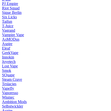
PJ Empire
Riot Squad
Sique Berlin
Six Licks
Taifun
T-Juice
Vagrand
Vampire Vape
AsMODus
Aspire
Eleaf
GeekVape
Innokin
Joyetech
Lost Vape
Smok
SQuape
Steam Crave
Teslacigs
Vapefly
Vaporesso
Wismec
Ambition Mods
Selbstwickler
Aspire