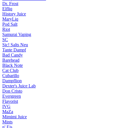
Dr. Frost
Elfliq
History Juice
MaryLiq
Pod Salt
Riot
Samurai Vaping
SC
Sic! Salts
Neu
Tante Dampf
Bad Candy
Barehead
Black Note
Cat Club
Cubarillo
Dampflion
Dexter's Juice Lab
Don Cristo
Evergreen
Flavorist
IVG
MaZa
Mimimi Juice
Mints
n' Eis