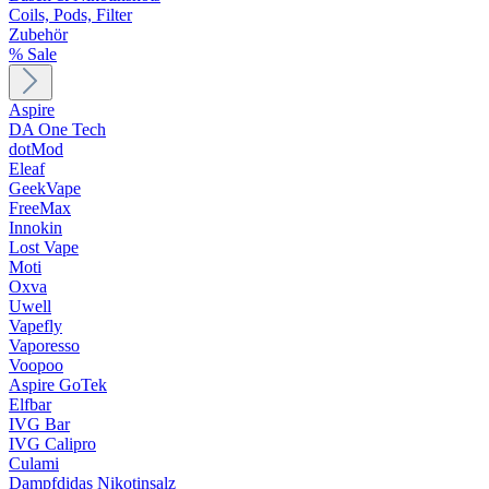
Coils, Pods, Filter
Zubehör
% Sale
Aspire
DA One Tech
dotMod
Eleaf
GeekVape
FreeMax
Innokin
Lost Vape
Moti
Oxva
Uwell
Vapefly
Vaporesso
Voopoo
Aspire GoTek
Elfbar
IVG Bar
IVG Calipro
Culami
Dampfdidas Nikotinsalz