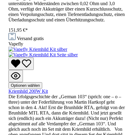
unterstützten Widerständen zwischen 0,02 Ohm und 3,0
Ohm, verfügt der Akkuträger über einen Kurzschlussschutz,
einen Verpolungsschutz, einen Tiefenentladungsschutz, einen
Überladungsschutz und einen Überhitzungsschutz.
151,95 €*
Versand gratis
Vapefly
Optionen wählen
Kriemhild 200W Kit
Die Erfolgsgeschichte der „German 103“ (sprich: one – o –
three) unter der Federführung von Martin Hartkopf geht
schon in den 4. Akt! Erst die Brunhilde RTA, gefolgt von der
Brunhilde MTL RTA, dann die Kriemhild. Und jetzt gesellt
sich (endlich) auch ein Akkuträger dazu! (Nicht nur) Perfekt
abgestimmt auf alle Verdampfer der „German 103“. Und
gleich auch noch im Set mit dem Kriemhild erhältlich. Von
oben angefangen Und dort sitzt in diesem Set der Kriemhild