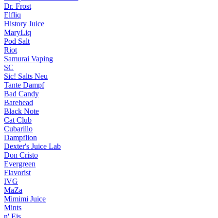
Dr. Frost
Elfliq
History Juice
MaryLiq
Pod Salt
Riot
Samurai Vaping
SC
Sic! Salts
Neu
Tante Dampf
Bad Candy
Barehead
Black Note
Cat Club
Cubarillo
Dampflion
Dexter's Juice Lab
Don Cristo
Evergreen
Flavorist
IVG
MaZa
Mimimi Juice
Mints
n' Eis