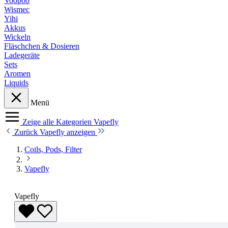
Voopoo
Wismec
Yihi
Akkus
Wickeln
Fläschchen & Dosieren
Ladegeräte
Sets
Aromen
Liquids
Menü
Zeige alle Kategorien
Vapefly
Zurück
Vapefly anzeigen
Coils, Pods, Filter
Vapefly
Vapefly