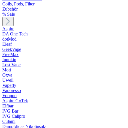
Coils, Pods, Filter
Zubehör
% Sale
Aspire
DA One Tech
dotMod
Eleaf
GeekVape
FreeMax
Innokin
Lost Vape
Moti
Oxva
Uwell
Vapefly
Vaporesso
Voopoo
Aspire GoTek
Elfbar
IVG Bar
IVG Calipro
Culami
Dampfdidas Nikotinsalz