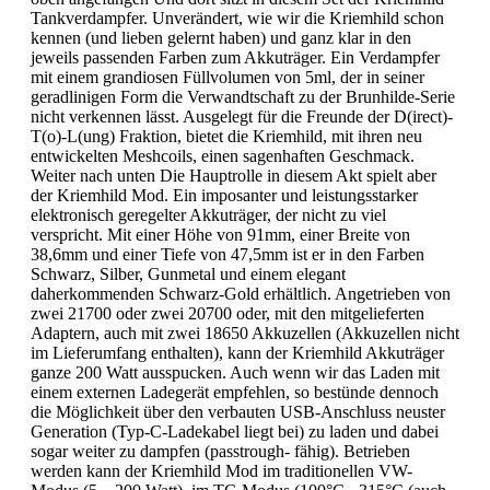
Tankverdampfer. Unverändert, wie wir die Kriemhild schon
kennen (und lieben gelernt haben) und ganz klar in den
jeweils passenden Farben zum Akkuträger. Ein Verdampfer
mit einem grandiosen Füllvolumen von 5ml, der in seiner
geradlinigen Form die Verwandtschaft zu der Brunhilde-Serie
nicht verkennen lässt. Ausgelegt für die Freunde der D(irect)-
T(o)-L(ung) Fraktion, bietet die Kriemhild, mit ihren neu
entwickelten Meshcoils, einen sagenhaften Geschmack.
Weiter nach unten Die Hauptrolle in diesem Akt spielt aber
der Kriemhild Mod. Ein imposanter und leistungsstarker
elektronisch geregelter Akkuträger, der nicht zu viel
verspricht. Mit einer Höhe von 91mm, einer Breite von
38,6mm und einer Tiefe von 47,5mm ist er in den Farben
Schwarz, Silber, Gunmetal und einem elegant
daherkommenden Schwarz-Gold erhältlich. Angetrieben von
zwei 21700 oder zwei 20700 oder, mit den mitgelieferten
Adaptern, auch mit zwei 18650 Akkuzellen (Akkuzellen nicht
im Lieferumfang enthalten), kann der Kriemhild Akkuträger
ganze 200 Watt ausspucken. Auch wenn wir das Laden mit
einem externen Ladegerät empfehlen, so bestünde dennoch
die Möglichkeit über den verbauten USB-Anschluss neuster
Generation (Typ-C-Ladekabel liegt bei) zu laden und dabei
sogar weiter zu dampfen (passtrough- fähig). Betrieben
werden kann der Kriemhild Mod im traditionellen VW-