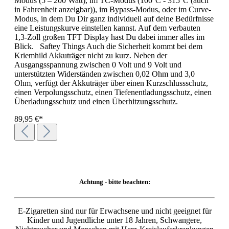
Modus (5 – 200 Watt), im TC-Modus (100°C - 315°C (auch
in Fahrenheit anzeigbar)), im Bypass-Modus, oder im Curve-
Modus, in dem Du Dir ganz individuell auf deine Bedürfnisse
eine Leistungskurve einstellen kannst. Auf dem verbauten
1,3-Zoll großen TFT Display hast Du dabei immer alles im
Blick. Saftey Things Auch die Sicherheit kommt bei dem
Kriemhild Akkuträger nicht zu kurz. Neben der
Ausgangsspannung zwischen 0 Volt und 9 Volt und
unterstützten Widerständen zwischen 0,02 Ohm und 3,0
Ohm, verfügt der Akkuträger über einen Kurzschlussschutz,
einen Verpolungsschutz, einen Tiefenentladungsschutz, einen
Überladungsschutz und einen Überhitzungsschutz.
89,95 €*
Achtung - bitte beachten:
E-Zigaretten sind nur für Erwachsene und nicht geeignet für
Kinder und Jugendliche unter 18 Jahren, Schwangere,