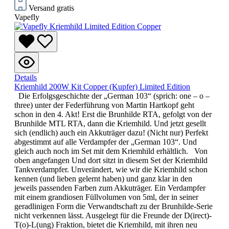
Versand gratis
Vapefly
Details
Kriemhild 200W Kit Copper (Kupfer) Limited Edition
Die Erfolgsgeschichte der „German 103“ (sprich: one – o –
three) unter der Federführung von Martin Hartkopf geht
schon in den 4. Akt! Erst die Brunhilde RTA, gefolgt von der
Brunhilde MTL RTA, dann die Kriemhild. Und jetzt gesellt
sich (endlich) auch ein Akkuträger dazu! (Nicht nur) Perfekt
abgestimmt auf alle Verdampfer der „German 103“. Und
gleich auch noch im Set mit dem Kriemhild erhältlich. Von
oben angefangen Und dort sitzt in diesem Set der Kriemhild
Tankverdampfer. Unverändert, wie wir die Kriemhild schon
kennen (und lieben gelernt haben) und ganz klar in den
jeweils passenden Farben zum Akkuträger. Ein Verdampfer
mit einem grandiosen Füllvolumen von 5ml, der in seiner
geradlinigen Form die Verwandtschaft zu der Brunhilde-Serie
nicht verkennen lässt. Ausgelegt für die Freunde der D(irect)-
T(o)-L(ung) Fraktion, bietet die Kriemhild, mit ihren neu