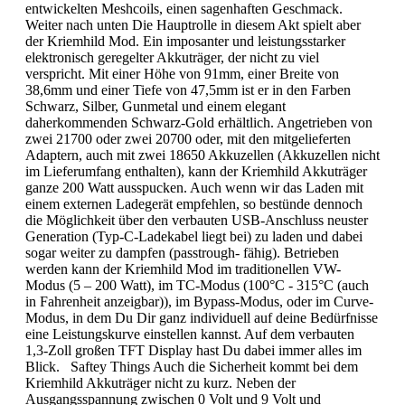
entwickelten Meshcoils, einen sagenhaften Geschmack.
Weiter nach unten Die Hauptrolle in diesem Akt spielt aber
der Kriemhild Mod. Ein imposanter und leistungsstarker
elektronisch geregelter Akkuträger, der nicht zu viel
verspricht. Mit einer Höhe von 91mm, einer Breite von
38,6mm und einer Tiefe von 47,5mm ist er in den Farben
Schwarz, Silber, Gunmetal und einem elegant
daherkommenden Schwarz-Gold erhältlich. Angetrieben von
zwei 21700 oder zwei 20700 oder, mit den mitgelieferten
Adaptern, auch mit zwei 18650 Akkuzellen (Akkuzellen nicht
im Lieferumfang enthalten), kann der Kriemhild Akkuträger
ganze 200 Watt ausspucken. Auch wenn wir das Laden mit
einem externen Ladegerät empfehlen, so bestünde dennoch
die Möglichkeit über den verbauten USB-Anschluss neuster
Generation (Typ-C-Ladekabel liegt bei) zu laden und dabei
sogar weiter zu dampfen (passtrough- fähig). Betrieben
werden kann der Kriemhild Mod im traditionellen VW-
Modus (5 – 200 Watt), im TC-Modus (100°C - 315°C (auch
in Fahrenheit anzeigbar)), im Bypass-Modus, oder im Curve-
Modus, in dem Du Dir ganz individuell auf deine Bedürfnisse
eine Leistungskurve einstellen kannst. Auf dem verbauten
1,3-Zoll großen TFT Display hast Du dabei immer alles im
Blick. Saftey Things Auch die Sicherheit kommt bei dem
Kriemhild Akkuträger nicht zu kurz. Neben der
Ausgangsspannung zwischen 0 Volt und 9 Volt und