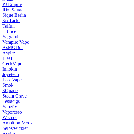
PJ Empire
Riot Squad
Sique Berlin
Six Licks
Taifun
T-Juice
Vagrand
Vampire Vape
AsMODus
Aspire
Eleaf
GeekVape
Innokin
Joyetech
Lost Vape
Smok
SQuape
Steam Crave
Teslacigs
Vapefly
Vaporesso
Wismec
Ambition Mods
Selbstwickler
Aspire