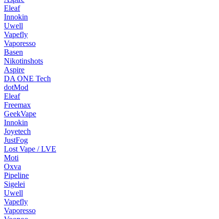
Eleaf
Innokin
Uwell
Vapefly
Vaporesso
Basen
Nikotinshots
Aspire
DA ONE Tech
dotMod
Eleaf
Freemax
GeekVape
Innokin
Joyetech
JustFog
Lost Vape / LVE
Moti
Oxva
Pipeline
Sigelei
Uwell
Vapefly
Vaporesso