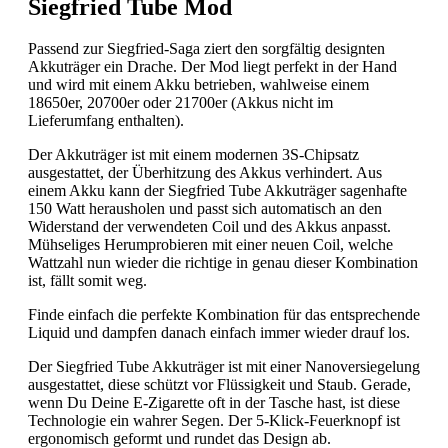
Siegfried Tube Mod
Passend zur Siegfried-Saga ziert den sorgfältig designten
Akkuträger ein Drache. Der Mod liegt perfekt in der Hand
und wird mit einem Akku betrieben, wahlweise einem
18650er, 20700er oder 21700er (Akkus nicht im
Lieferumfang enthalten).
Der Akkuträger ist mit einem modernen 3S-Chipsatz
ausgestattet, der Überhitzung des Akkus verhindert. Aus
einem Akku kann der Siegfried Tube Akkuträger sagenhafte
150 Watt herausholen und passt sich automatisch an den
Widerstand der verwendeten Coil und des Akkus anpasst.
Mühseliges Herumprobieren mit einer neuen Coil, welche
Wattzahl nun wieder die richtige in genau dieser Kombination
ist, fällt somit weg.
Finde einfach die perfekte Kombination für das entsprechende
Liquid und dampfen danach einfach immer wieder drauf los.
Der Siegfried Tube Akkuträger ist mit einer Nanoversiegelung
ausgestattet, diese schützt vor Flüssigkeit und Staub. Gerade,
wenn Du Deine E-Zigarette oft in der Tasche hast, ist diese
Technologie ein wahrer Segen. Der 5-Klick-Feuerknopf ist
ergonomisch geformt und rundet das Design ab.