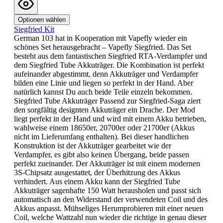
Optionen wählen
Siegfried Kit
German 103 hat in Kooperation mit Vapefly wieder ein
schönes Set herausgebracht – Vapefly Siegfried. Das Set
besteht aus dem fantastischen Siegfried RTA-Verdampfer und
dem Siegfried Tube Akkuträger. Die Kombination ist perfekt
aufeinander abgestimmt, denn Akkuträger und Verdampfer
bilden eine Linie und liegen so perfekt in der Hand. Aber
natürlich kannst Du auch beide Teile einzeln bekommen.
Siegfried Tube Akkuträger Passend zur Siegfried-Saga ziert
den sorgfältig designten Akkuträger ein Drache. Der Mod
liegt perfekt in der Hand und wird mit einem Akku betrieben,
wahlweise einem 18650er, 20700er oder 21700er (Akkus
nicht im Lieferumfang enthalten). Bei dieser handlichen
Konstruktion ist der Akkuträger gearbeitet wie der
Verdampfer, es gibt also keinen Übergang, beide passen
perfekt zueinander. Der Akkuträger ist mit einem modernen
3S-Chipsatz ausgestattet, der Überhitzung des Akkus
verhindert. Aus einem Akku kann der Siegfried Tube
Akkuträger sagenhafte 150 Watt herausholen und passt sich
automatisch an den Widerstand der verwendeten Coil und des
Akkus anpasst. Mühseliges Herumprobieren mit einer neuen
Coil, welche Wattzahl nun wieder die richtige in genau dieser