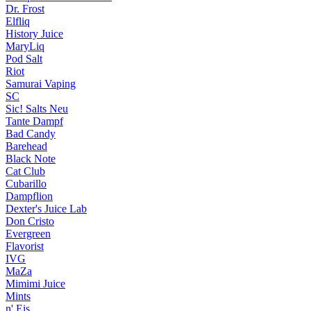
Dr. Frost
Elfliq
History Juice
MaryLiq
Pod Salt
Riot
Samurai Vaping
SC
Sic! Salts
Neu
Tante Dampf
Bad Candy
Barehead
Black Note
Cat Club
Cubarillo
Dampflion
Dexter's Juice Lab
Don Cristo
Evergreen
Flavorist
IVG
MaZa
Mimimi Juice
Mints
n' Eis