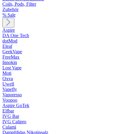
Coils, Pods, Filter
Zubehör
% Sale
Aspire
DA One Tech
dotMod
Eleaf
GeekVape
FreeMax
Innokin
Lost Vape
Moti
Oxva
Uwell
Vapefly
Vaporesso
Voopoo
Aspire GoTek
Elfbar
IVG Bar
IVG Calipro
Culami
Dampfdidas Nikotinsalz