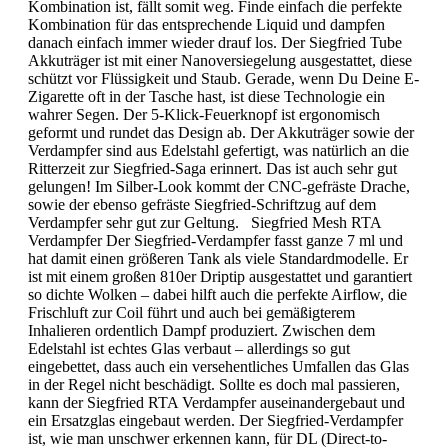
Kombination ist, fällt somit weg. Finde einfach die perfekte
Kombination für das entsprechende Liquid und dampfen
danach einfach immer wieder drauf los. Der Siegfried Tube
Akkuträger ist mit einer Nanoversiegelung ausgestattet, diese
schützt vor Flüssigkeit und Staub. Gerade, wenn Du Deine E-
Zigarette oft in der Tasche hast, ist diese Technologie ein
wahrer Segen. Der 5-Klick-Feuerknopf ist ergonomisch
geformt und rundet das Design ab. Der Akkuträger sowie der
Verdampfer sind aus Edelstahl gefertigt, was natürlich an die
Ritterzeit zur Siegfried-Saga erinnert. Das ist auch sehr gut
gelungen! Im Silber-Look kommt der CNC-gefräste Drache,
sowie der ebenso gefräste Siegfried-Schriftzug auf dem
Verdampfer sehr gut zur Geltung. Siegfried Mesh RTA
Verdampfer Der Siegfried-Verdampfer fasst ganze 7 ml und
hat damit einen größeren Tank als viele Standardmodelle. Er
ist mit einem großen 810er Driptip ausgestattet und garantiert
so dichte Wolken – dabei hilft auch die perfekte Airflow, die
Frischluft zur Coil führt und auch bei gemäßigterem
Inhalieren ordentlich Dampf produziert. Zwischen dem
Edelstahl ist echtes Glas verbaut – allerdings so gut
eingebettet, dass auch ein versehentliches Umfallen das Glas
in der Regel nicht beschädigt. Sollte es doch mal passieren,
kann der Siegfried RTA Verdampfer auseinandergebaut und
ein Ersatzglas eingebaut werden. Der Siegfried-Verdampfer
ist, wie man unschwer erkennen kann, für DL (Direct-to-