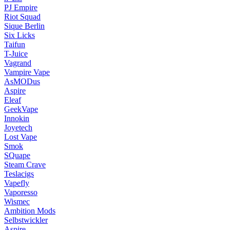
PJ Empire
Riot Squad
Sique Berlin
Six Licks
Taifun
T-Juice
Vagrand
Vampire Vape
AsMODus
Aspire
Eleaf
GeekVape
Innokin
Joyetech
Lost Vape
Smok
SQuape
Steam Crave
Teslacigs
Vapefly
Vaporesso
Wismec
Ambition Mods
Selbstwickler
Aspire