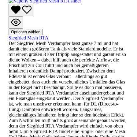
Optionen wählen
Siegfried Mesh RTA
Der Siegfried Mesh Verdampfer fasst ganze 7 ml und hat
damit einen größeren Tank als viele Standardmodelle. Er ist
mit einem großen 810er Driptip ausgestattet und garantiert so
dichte Wolken – dabei hilft auch die perfekte Airflow, die
Frischluft zur Coil führt und auch bei gemäßigterem
Inhalieren ordentlich Dampf produziert. Zwischen dem
Edelstahl ist echtes Glas verbaut – allerdings so gut
eingebettet, dass auch ein versehentliches Umfallen das Glas
in der Regel nicht beschädigt. Sollte es doch mal passieren,
kann der Siegfried RTA Verdampfer auseinandergebaut und
ein Ersatzglas eingebaut werden. Der Siegfried-Verdampfer
ist, wie man unschwer erkennen kann, für DL (Direct-to-
Lung)-Dampfen entwickelt worden. Langsames,
gleichmäßiges Inhalieren bringt hier so den höchsten Effekt.
Zum Nachfüllen muß nichts groß auseinandergebaut werden,
denn der Siegfried RTA Verdampfer wird einfach von oben
befüllt. Im Siegfried-RTA findet eine Single- oder eine Mesh-
Coil Platz. Mesh-Coils halten länger als Single-Coils, da die