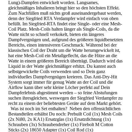
Lung)-Dampfen entwickelt worden. Langsames,
gleichmäßiges Inhalieren bringt hier so den höchsten Effekt.
Zum Nachfüllen muß nichts groß auseinandergebaut werden,
denn der Siegfried RTA Verdampfer wird einfach von oben
befüllt. Im Siegfried-RTA findet eine Single- oder eine Mesh-
Coil Platz. Mesh-Coils halten länger als Single-Coils, da die
Watte nicht so schnell verkokelt, bieten ein längeres
Dampfvergnügen und, aufgrund des größeren liquidbenetzten
Bereichs, einen intensiveren Geschmack. Während bei der
klassischen Coil der Draht um die Watte herumgewickelt ist,
hat eine Mesh-Coil ein Metallgeflecht, das die Hitze an die
Watte in einem größeren Bereich überträgt. Dadurch wird das
Liquid in der Watte gleichmäßiger erhitzt. Du kannst auch
selbstgewickelte Coils verwenden und so Dein ganz
individuelles Dampfvergnügen kreieren. Das Anti-Dry-Hit
System sorgt immer für genug Watte an der Coil und die
Airflow kann über sehr kleine Löcher perfekt auf Dein
Dampferlebnis abgestimmt werden – so feine Abstufungen
suchen ihresgleichen, weswegen der Siegfried Verdampfer zu
recht zu einem der beliebtesten Geräte auf dem Markt gehört.
Was ist noch im Set enthalten? Neben den offensichtlichen
Bestandteilen erhältst Du noch: Prebuilt Coil (1x) Mesh Coils
(2x Ni80, 2x KA1) Ersatzglas (1x) Ersatzdichtung (1x)
Schrauben (3x) Schraubendreher (1x) Firebolt M Cotton
Sticks (2x) 18650 Adapter (1x) Coil Rod (1x)