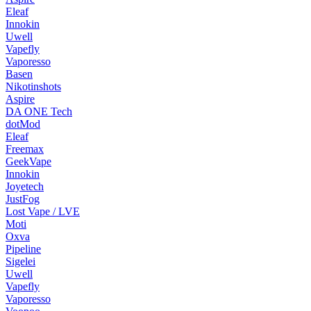
Eleaf
Innokin
Uwell
Vapefly
Vaporesso
Basen
Nikotinshots
Aspire
DA ONE Tech
dotMod
Eleaf
Freemax
GeekVape
Innokin
Joyetech
JustFog
Lost Vape / LVE
Moti
Oxva
Pipeline
Sigelei
Uwell
Vapefly
Vaporesso