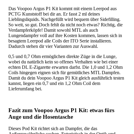
Das Voopoo Argus P1 Kit kommt mit einem Leerpod aus
PCTG Kunststoff bei dir an. Er fasst 2 ml deines
Lieblingsliquids. Nachgefüllt wird bequem über Sidefilling.
So weit, so gut. Doch fehlt da nicht noch etwas? Richtig, die
Verdampferköpfe! Damit sowohl MTL als auch
Lungendampfer voll auf ihre Kosten kommen, lassen sich in
besagtem Leerpod alle Coils der ITO Serie installieren.
Dadurch stehen dir vier Varianten zur Auswahl.
0,5 und 0,7 Ohm ermöglichen direkte Züge in die Lunge,
wobei du natürlich kein so offenes Verhalten wie bei einer
echten DL E-Zigarette erwarten darfst. Die 1,0 und 1,2 Ohm
Coils hingegen eignen sich für gemütliches MTL Dampfen.
Damit du dein Voopoo Argus P1 Kit gleich ausführlich testen
kannst, liegen ein 0,7 und ein 1,2 Ohm Coil dem
Lieferumfang bei.
Fazit zum Voopoo Argus P1 Kit: etwas fürs
Auge und die Hosentasche
Dieses Pod Kit richtet sich an Dampfer, die das
Außergewöhnliche suchen. Futuristisch in der Optik und