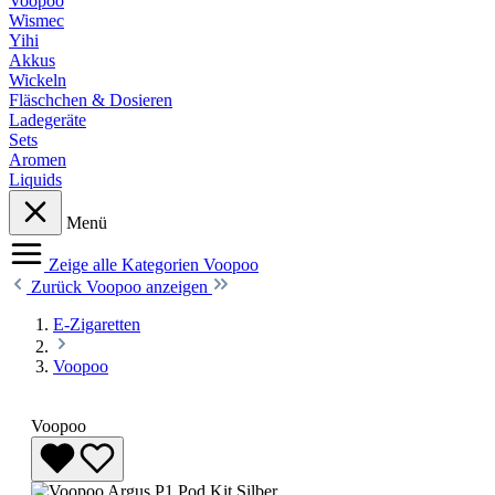
Voopoo
Wismec
Yihi
Akkus
Wickeln
Fläschchen & Dosieren
Ladegeräte
Sets
Aromen
Liquids
Menü
Zeige alle Kategorien
Voopoo
Zurück
Voopoo anzeigen
E-Zigaretten
Voopoo
Voopoo