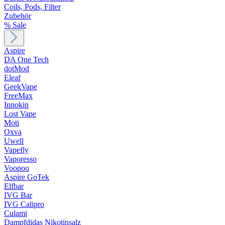
Coils, Pods, Filter
Zubehör
% Sale
Aspire
DA One Tech
dotMod
Eleaf
GeekVape
FreeMax
Innokin
Lost Vape
Moti
Oxva
Uwell
Vapefly
Vaporesso
Voopoo
Aspire GoTek
Elfbar
IVG Bar
IVG Calipro
Culami
Dampfdidas Nikotinsalz