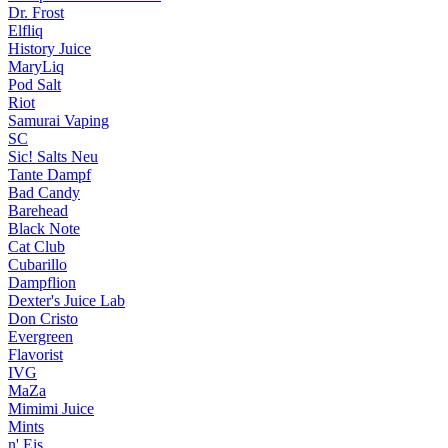
Dr. Frost
Elfliq
History Juice
MaryLiq
Pod Salt
Riot
Samurai Vaping
SC
Sic! Salts
Neu
Tante Dampf
Bad Candy
Barehead
Black Note
Cat Club
Cubarillo
Dampflion
Dexter's Juice Lab
Don Cristo
Evergreen
Flavorist
IVG
MaZa
Mimimi Juice
Mints
n' Eis