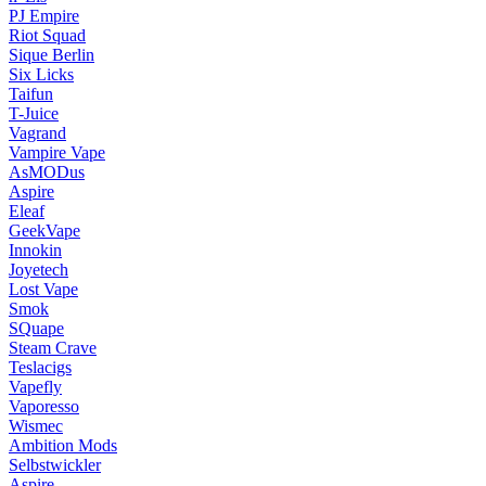
PJ Empire
Riot Squad
Sique Berlin
Six Licks
Taifun
T-Juice
Vagrand
Vampire Vape
AsMODus
Aspire
Eleaf
GeekVape
Innokin
Joyetech
Lost Vape
Smok
SQuape
Steam Crave
Teslacigs
Vapefly
Vaporesso
Wismec
Ambition Mods
Selbstwickler
Aspire