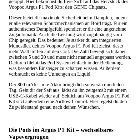
getoppt. Hier bekommst du freie Sicht auf das Herzstück des
Voopoo Argus P1 Pod Kits: den GENE Chipsatz.
Dieser bietet dir maximale Sicherheit beim Dampfen, indem
er alle relevanten Schutzmechanismen an Bord trägt. Für ein
authentisches Dampfgefühl spendiert er dir eine angenehme
Zugautomatik. Auch die Leistung wird zugabhängig vom
Chip geregelt. Das bedeutet: Je stärker du am integrierten
Mundstück deines Voopoo Argus P1 Pod Kit ziehst, desto
mehr Watt treffen auf den Coil. Die Zahl bewegt sich dabei
zwischen 5 und 20 und muss nicht manuell angepasst werden.
Dadurch bleibt das Pod System einfach in der Bedienung,
was besonders Einsteiger zu schätzen wissen. Außerdem
verbraucht es keine Unmengen an Liquid.
Der 800 mAh starke Akku bringt dich souverän durch den
Tag. Geht dir der Saft aus, lädst du ihn zeitgemäß mit einem
USB-C-Kabel wieder auf. Seitlich am Voopoo Argus P1 Pod
Kit sitzt außerdem eine Airflow Control. Hier regelst du den
Zugwiderstand genau nach deinen Wünschen.
Die Pods im Argus P1 Kit – wechselbares
Vapevergnügen