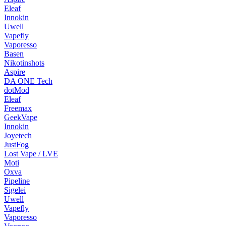
Eleaf
Innokin
Uwell
Vapefly
Vaporesso
Basen
Nikotinshots
Aspire
DA ONE Tech
dotMod
Eleaf
Freemax
GeekVape
Innokin
Joyetech
JustFog
Lost Vape / LVE
Moti
Oxva
Pipeline
Sigelei
Uwell
Vapefly
Vaporesso