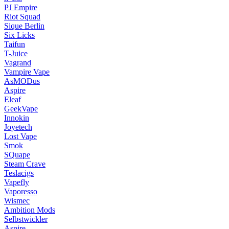
PJ Empire
Riot Squad
Sique Berlin
Six Licks
Taifun
T-Juice
Vagrand
Vampire Vape
AsMODus
Aspire
Eleaf
GeekVape
Innokin
Joyetech
Lost Vape
Smok
SQuape
Steam Crave
Teslacigs
Vapefly
Vaporesso
Wismec
Ambition Mods
Selbstwickler
Aspire