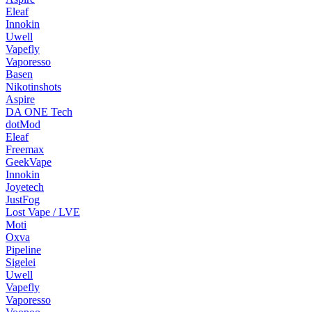
Eleaf
Innokin
Uwell
Vapefly
Vaporesso
Basen
Nikotinshots
Aspire
DA ONE Tech
dotMod
Eleaf
Freemax
GeekVape
Innokin
Joyetech
JustFog
Lost Vape / LVE
Moti
Oxva
Pipeline
Sigelei
Uwell
Vapefly
Vaporesso