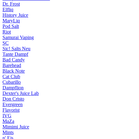
Dr. Frost
Elfliq
History Juice
MaryLiq
Pod Salt
Riot
Samurai Vaping
SC
Sic! Salts
Neu
Tante Dampf
Bad Candy
Barehead
Black Note
Cat Club
Cubarillo
Dampflion
Dexter's Juice Lab
Don Cristo
Evergreen
Flavorist
IVG
MaZa
Mimimi Juice
Mints
n' Eis