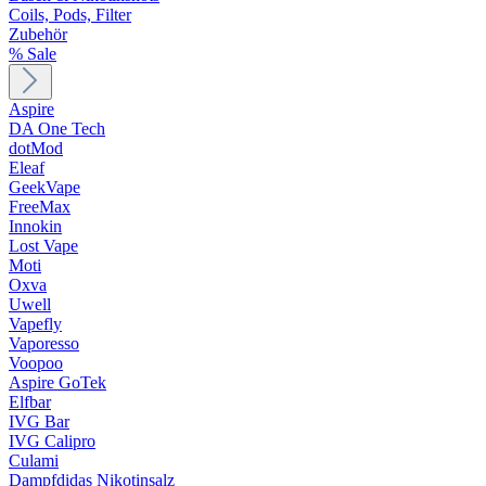
Coils, Pods, Filter
Zubehör
% Sale
Aspire
DA One Tech
dotMod
Eleaf
GeekVape
FreeMax
Innokin
Lost Vape
Moti
Oxva
Uwell
Vapefly
Vaporesso
Voopoo
Aspire GoTek
Elfbar
IVG Bar
IVG Calipro
Culami
Dampfdidas Nikotinsalz