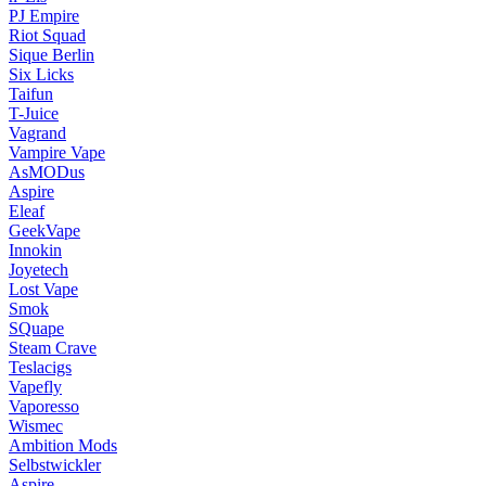
PJ Empire
Riot Squad
Sique Berlin
Six Licks
Taifun
T-Juice
Vagrand
Vampire Vape
AsMODus
Aspire
Eleaf
GeekVape
Innokin
Joyetech
Lost Vape
Smok
SQuape
Steam Crave
Teslacigs
Vapefly
Vaporesso
Wismec
Ambition Mods
Selbstwickler
Aspire