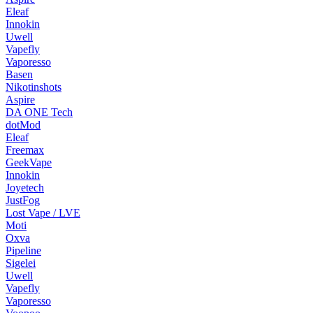
Eleaf
Innokin
Uwell
Vapefly
Vaporesso
Basen
Nikotinshots
Aspire
DA ONE Tech
dotMod
Eleaf
Freemax
GeekVape
Innokin
Joyetech
JustFog
Lost Vape / LVE
Moti
Oxva
Pipeline
Sigelei
Uwell
Vapefly
Vaporesso