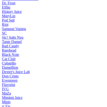
Dr. Frost
Elfliq
History Juice
MaryLiq
Pod Salt
Riot
Samurai Vaping
SC
Sic! Salts
Neu
Tante Dampf
Bad Candy
Barehead
Black Note
Cat Club
Cubarillo
Dampflion
Dexter's Juice Lab
Don Cristo
Evergreen
Flavorist
IVG
MaZa
Mimimi Juice
Mints
n' Eis