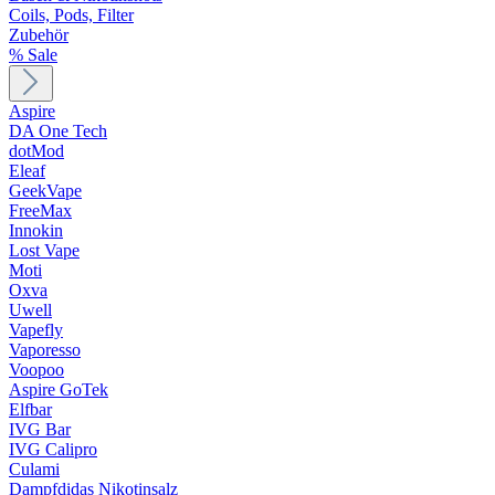
Coils, Pods, Filter
Zubehör
% Sale
Aspire
DA One Tech
dotMod
Eleaf
GeekVape
FreeMax
Innokin
Lost Vape
Moti
Oxva
Uwell
Vapefly
Vaporesso
Voopoo
Aspire GoTek
Elfbar
IVG Bar
IVG Calipro
Culami
Dampfdidas Nikotinsalz